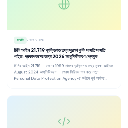
2 আগ. 2026
সম্মতি
চিলি আইন 21.719 ব্যক্তিগত তথ্য সুরক্ষা কুকি সম্মতি সম্মতি
গাইড: প্রকাশকদের জন্য 2026 আধুনিকীকরণ প্লেবুক
চিলির আইন 21.719 — দেশের 1999 সালের ব্যক্তিগত তথ্য সুরক্ষা আইনের
August 2024 আধুনিকীকরণ — গ্রেস পিরিয়ড পার করে নতুন
Personal Data Protection Agency-র অধীনে পূর্ণ কার্যকর
প্রয়োগে প্রবেশ করেছে। এই গাইডটি ব্যাখ্যা করে যে চিলির পাঠকদের কাছে
পৌঁছানো প্রকাশকদের 2026 সালের মধ্যে কুকি সম্মতি, ব্যানার আর্কিটেকচার,
অডিট লগিং এবং ক্রস-বর্ডার ট্রান্সফার প্রকাশকে আধুনিকীকৃত ব্যবস্থার সাথে
সামঞ্জস্যপূর্ণ করতে কী করতে হবে।