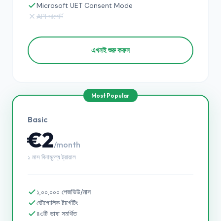
Microsoft UET Consent Mode
API সাপোর্ট
এখনই শুরু করুন
Basic
€2
/month
১ মাস বিনামূল্যে ট্রায়াল
১,০০,০০০ পেজভিউ/মাস
ভৌগোলিক টার্গেটিং
৪৩টি ভাষা সমর্থিত