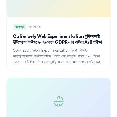
1 আগ 2026
প্রযুক্তি
Optimizely Web Experimentation কুকি সম্মতি
ইন্টিগ্রেশন গাইড: ২০২৬ সালে GDPR-এর অধীনে A/B পরীক্ষা
Optimizely Web Experimentation স্থায়ী ভিজিটর
আইডেন্টিফায়ারের বিপরীতে সার্ভার-সাইড এবং ক্লায়েন্ট-সাইড A/B পরীক্ষা
চালায় — এটি ঠিক সেই ধরনের প্রক্রিয়াকরণ যা EDPB সবচেয়ে সক্রিয়ভাবে
তদন্ত করছে। এই গাইডটি ব্যাখ্যা করে কীভাবে Optimizely-কে একটি
সম্মতি ব্যবস্থাপনা প্ল্যাটফর্মে সংযুক্ত করতে হয় যাতে পরীক্ষা প্রোগ্রামটি
নিয়ন্ত্রক পর্যালোচনায় টিকে থাকে এবং প্ল্যাটফর্মটি চালানোর যোগ্য করে তোলা
পরিসংখ্যানগত শক্তি সংরক্ষণ করা যায়।