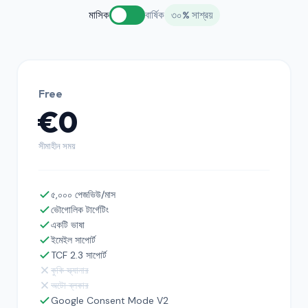
মাসিক
বার্ষিক
৩০% সাশ্রয়
Free
€0
সীমাহীন সময়
৫,০০০ পেজভিউ/মাস
ভৌগোলিক টার্গেটিং
একটি ভাষা
ইমেইল সাপোর্ট
TCF 2.3 সাপোর্ট
কুকি স্ক্যানার
অটো ব্লকার
Google Consent Mode V2