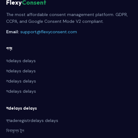
Flexy
Consent
The most affordable consent management platform. GDPR,
CCPA, and Google Consent Mode V2 compliant.
Email:
support@flexyconsent.com
পণ্য
বdelays delays
মdelays delays
লdelays delays
সdelays delays
সdelays delays
ব্লaderegistrdelays delays
বিনামূল্যে টুল