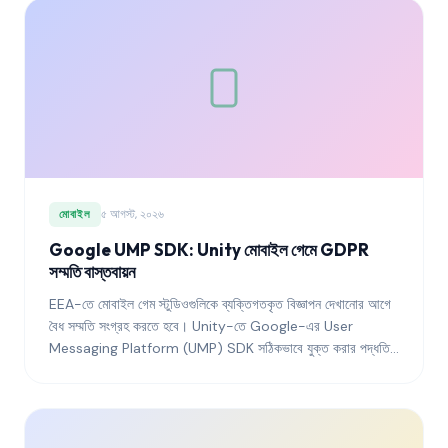
৫ আগস্ট, ২০২৬
মোবাইল
Google UMP SDK: Unity মোবাইল গেমে GDPR
সম্মতি বাস্তবায়ন
EEA-তে মোবাইল গেম স্টুডিওগুলিকে ব্যক্তিগতকৃত বিজ্ঞাপন দেখানোর আগে
বৈধ সম্মতি সংগ্রহ করতে হবে। Unity-তে Google-এর User
Messaging Platform (UMP) SDK সঠিকভাবে যুক্ত করার পদ্ধতি
এখানে।