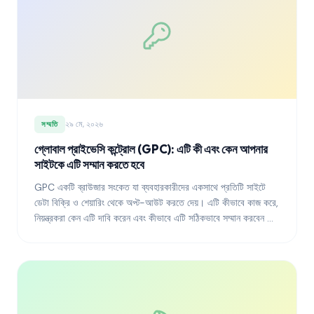
২৯ মে, ২০২৬
সম্মতি
গ্লোবাল প্রাইভেসি কন্ট্রোল (GPC): এটি কী এবং কেন আপনার
সাইটকে এটি সম্মান করতে হবে
GPC একটি ব্রাউজার সংকেত যা ব্যবহারকারীদের একসাথে প্রতিটি সাইটে
ডেটা বিক্রি ও শেয়ারিং থেকে অপ্ট-আউট করতে দেয়। এটি কীভাবে কাজ করে,
নিয়ন্ত্রকরা কেন এটি দাবি করেন এবং কীভাবে এটি সঠিকভাবে সম্মান করবেন তা
এখানে দেওয়া হলো।