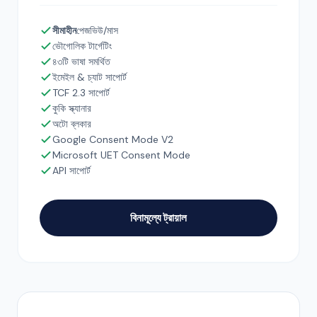
সীমাহীন
পেজভিউ/মাস
ভৌগোলিক টার্গেটিং
৪৩টি ভাষা সমর্থিত
ইমেইল & চ্যাট সাপোর্ট
TCF 2.3 সাপোর্ট
কুকি স্ক্যানার
অটো ব্লকার
Google Consent Mode V2
Microsoft UET Consent Mode
API সাপোর্ট
বিনামূল্যে ট্রায়াল