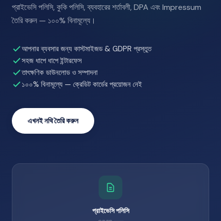
প্রাইভেসি পলিসি, কুকি পলিসি, ব্যবহারের শর্তাবলী, DPA এবং Impressum
তৈরি করুন — ১০০% বিনামূল্যে।
আপনার ব্যবসার জন্য কাস্টমাইজড & GDPR প্রস্তুত
সহজ ধাপে ধাপে ইন্টারফেস
তাৎক্ষণিক ডাউনলোড ও সম্পাদনা
১০০% বিনামূল্যে — ক্রেডিট কার্ডের প্রয়োজন নেই
এখনই নথি তৈরি করুন
প্রাইভেসি পলিসি