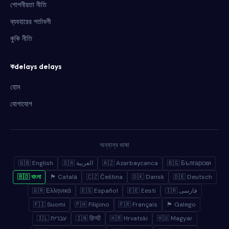
গোপনীয়তা নীতি
ব্যবহারের শর্তাবলী
কুকি নীতি
কdelays delays
হোম
যোগাযোগ
অন্যান্য ভাষা
🇬🇧 English
🇸🇦 العربية
🇦🇿 Azərbaycanca
🇧🇬 Български
🇧🇩 বাংলা
🏴 Català
🇨🇿 Čeština
🇩🇰 Dansk
🇩🇪 Deutsch
🇬🇷 Ελληνικά
🇪🇸 Español
🇪🇪 Eesti
🇮🇷 فارسی
🇫🇮 Suomi
🇵🇭 Filipino
🇫🇷 Français
🏴 Galego
🇮🇱 עברית
🇮🇳 हिन्दी
🇭🇷 Hrvatski
🇭🇺 Magyar