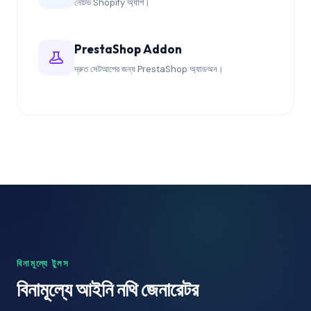
নেটিভ Shopify অ্যাপ।
PrestaShop Addon
দ্রুত সেটআপের জন্য PrestaShop অ্যাডঅন।
বিনামূল্যে টুলস
বিনামূল্যে আইনি নথি জেনারেটর