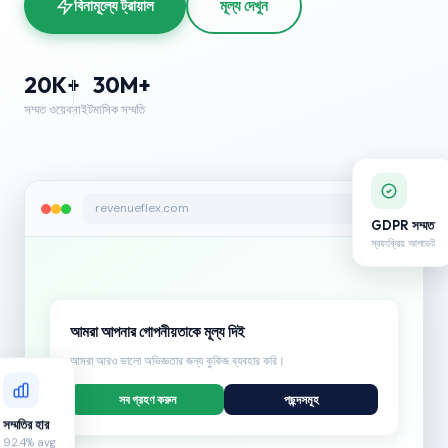
বিনামূল্যে ট্রায়াল
মূল্য দেখুন
20K+
30M+
সম্মত ওয়েবসাইট
মাসিক সম্মতি
revenueflex.com
GDPR সম্মত
স্বয়ংক্রিয় আপডেট
আমরা আপনার গোপনীয়তাকে মূল্য দিই
আমরা আরও ভালো অভিজ্ঞতার জন্য কুকিজ ব্যবহার করি।
সব গ্রহণ করুন
পছন্দসমূহ
সম্মতির হার
92.4% avg