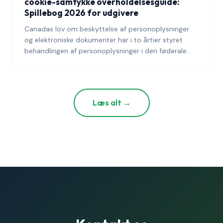
cookie-samtykke overholdelsesguide:
Spillebog 2026 for udgivere
Canadas lov om beskyttelse af personoplysninger
og elektroniske dokumenter har i to årtier styret
behandlingen af personoplysninger i den føderale
private sektor og forbliver den bindende ramme for
udgivere, der når canadiske læsere i 2026. Denne
guide forklarer, hvad PIPEDA kræver for cookie-
samtykke, hvordan Kontoret for
Læs alt →
Privatlivskommissæren har fortolket disse krav over
tid, og hvordan regimet interagerer med Quebecs
lov 25 og den foreslåede føderale modernisering.