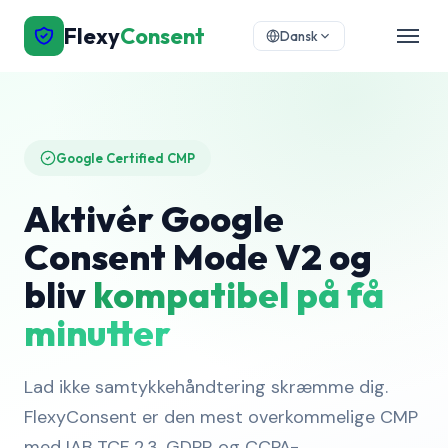
Flexy
Consent
Dansk
Google Certified CMP
Aktivér Google
Consent Mode V2 og
bliv
kompatibel på få
minutter
Lad ikke samtykkehåndtering skræmme dig.
FlexyConsent er den mest overkommelige CMP
med IAB TCF 2.3, GDPR og CCPA-