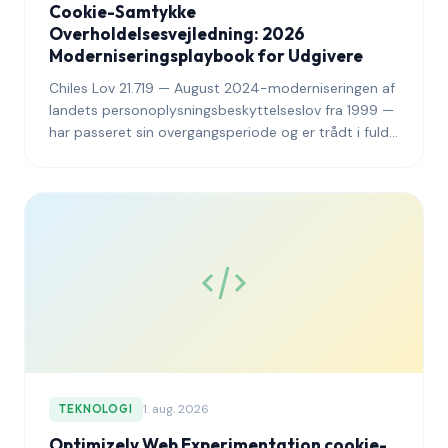
Cookie-Samtykke
Overholdelsesvejledning: 2026
Moderniseringsplaybook for Udgivere
Chiles Lov 21.719 — August 2024-moderniseringen af
landets personoplysningsbeskyttelseslov fra 1999 —
har passeret sin overgangsperiode og er trådt i fuld
operationel håndhævelse under det nye Personal
Data Protection Agency. Denne vejledning forklarer,
hvad udgivere, der når chilenske læsere, skal gøre for
at bringe cookie-samtykke, bannerarkitektur,
auditlogning og oplysninger om
grænseoverskridende overførsler i
overensstemmelse med det moderniserede regime
inden 2026.
1. aug. 2026
TEKNOLOGI
Optimizely Web Experimentation cookie-