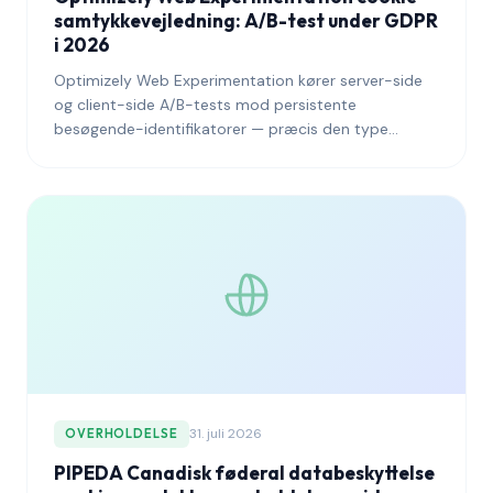
samtykkevejledning: A/B-test under GDPR
i 2026
Optimizely Web Experimentation kører server-side
og client-side A/B-tests mod persistente
besøgende-identifikatorer — præcis den type
behandling, som EDPB har været mest aktiv i at
undersøge. Denne vejledning forklarer, hvordan man
tilslutter Optimizely til en samtykkestyringsplatform,
så eksperimentprogrammet overlever en
tilsynsmyndigheds gennemgang, mens den
statistiske styrke bevares, der gør platformen værd
at drive.
31. juli 2026
OVERHOLDELSE
PIPEDA Canadisk føderal databeskyttelse