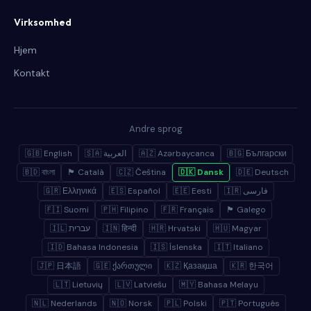
Virksomhed
Hjem
Kontakt
Andre sprog
🇬🇧 English
🇸🇦 العربية
🇦🇿 Azərbaycanca
🇧🇬 Български
🇧🇩 বাংলা
🏴 Català
🇨🇿 Čeština
🇩🇰 Dansk
🇩🇪 Deutsch
🇬🇷 Ελληνικά
🇪🇸 Español
🇪🇪 Eesti
🇮🇷 فارسی
🇫🇮 Suomi
🇵🇭 Filipino
🇫🇷 Français
🏴 Galego
🇮🇱 עברית
🇮🇳 हिन्दी
🇭🇷 Hrvatski
🇭🇺 Magyar
🇮🇩 Bahasa Indonesia
🇮🇸 Íslenska
🇮🇹 Italiano
🇯🇵 日本語
🇬🇪 ქართული
🇰🇿 Қазақша
🇰🇷 한국어
🇱🇹 Lietuvių
🇱🇻 Latviešu
🇲🇾 Bahasa Melayu
🇳🇱 Nederlands
🇳🇴 Norsk
🇵🇱 Polski
🇵🇹 Português