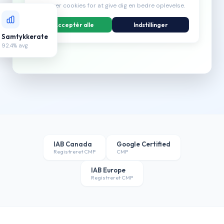
Vi bruger cookies for at give dig en bedre oplevelse.
Acceptér alle
Indstillinger
Samtykkerate
92.4% avg
IAB Canada
Google Certified
Registreret CMP
CMP
IAB Europe
Registreret CMP