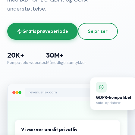
understøttelse.
Gratis prøveperiode
Se priser
20K+
30M+
Kompatible websites
Månedlige samtykker
revenueflex.com
GDPR-kompatibel
Auto-opdateret
Vi værner om dit privatliv