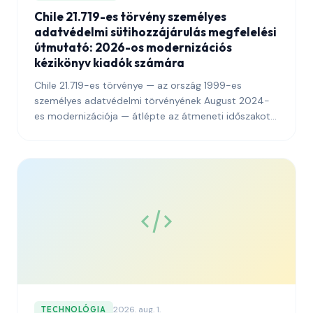
Chile 21.719-es törvény személyes
adatvédelmi sütihozzájárulás megfelelési
útmutató: 2026-os modernizációs
kézikönyv kiadók számára
Chile 21.719-es törvénye — az ország 1999-es
személyes adatvédelmi törvényének August 2024-
es modernizációja — átlépte az átmeneti időszakot
és belépett a teljes körű operatív végrehajtásba az új
Személyes Adatvédelmi Ügynökség (Personal Data
Protection Agency) alatt. Ez az útmutató
elmagyarázza, hogy a chilei olvasókat elérő
kiadóknak mit kell tenniük a süti-hozzájárulás, a
banneres architektúra, az auditnapló és a határokon
átnyúló adattovábbítások közzétételének 2026-ra a
modernizált rendszerrel való összhangba hozásához.
2026. aug. 1.
TECHNOLÓGIA