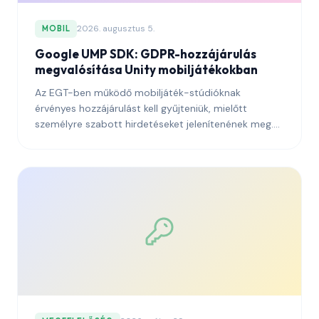
2026. augusztus 5.
MOBIL
Google UMP SDK: GDPR-hozzájárulás
megvalósítása Unity mobiljátékokban
Az EGT-ben működő mobiljáték-stúdióknak
érvényes hozzájárulást kell gyűjteniük, mielőtt
személyre szabott hirdetéseket jelenítenének meg.
Így kötheted be helyesen a Google User Messaging
Platform (UMP) SDK-ját Unityben.