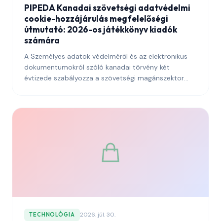
PIPEDA Kanadai szövetségi adatvédelmi
cookie-hozzájárulás megfelelőségi
útmutató: 2026-os játékkönyv kiadók
számára
A Személyes adatok védelméről és az elektronikus
dokumentumokról szóló kanadai törvény két
évtizede szabályozza a szövetségi magánszektor
személyes adatainak feldolgozását, és 2026-ban a
kanadai olvasókat elérő kiadók számára kötelező
érvényű keretrendszer marad. Ez az útmutató
elmagyarázza, mit követel a PIPEDA a cookie-
hozzájárulástól, hogyan értelmezte az Adatvédelmi
Biztos Hivatala ezeket a követelményeket az idők
során, és hogyan lép kölcsönhatásba a rendszer
Québec 25. törvényével és a javasolt szövetségi
modernizációval.
2026. júl. 30.
TECHNOLÓGIA