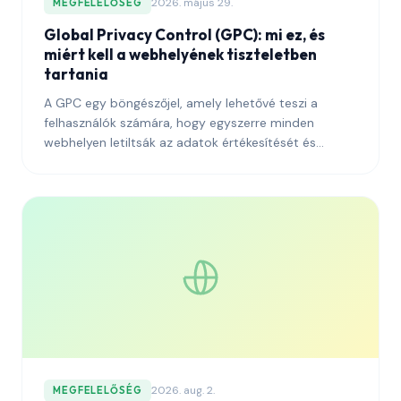
2026. május 29.
MEGFELELŐSÉG
Global Privacy Control (GPC): mi ez, és
miért kell a webhelyének tiszteletben
tartania
A GPC egy böngészőjel, amely lehetővé teszi a
felhasználók számára, hogy egyszerre minden
webhelyen letiltsák az adatok értékesítését és
megosztását. Íme, hogyan működik, miért követelik
meg a szabályozók, és hogyan tartsa tiszteletben
helyesen.
2026. aug. 2.
MEGFELELŐSÉG