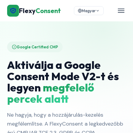
Flexy
Consent
Magyar
Google Certified CMP
Aktiválja a Google
Consent Mode V2-t és
legyen
megfelelő
percek alatt
Ne hagyja, hogy a hozzájárulás-kezelés
megfélemlítse. A FlexyConsent a legkedvezőbb
árú CMP IAB TCF 2.3, GDPR és CCPA