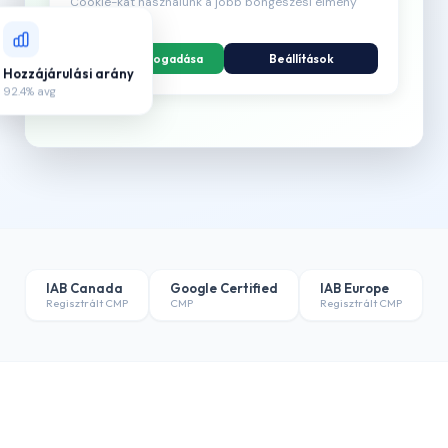
Cookie-kat használunk a jobb böngészési élmény
érdekében.
Összes elfogadása
Beállítások
Hozzájárulási arány
92.4% avg
IAB Canada
Google Certified
IAB Europe
Regisztrált CMP
CMP
Regisztrált CMP