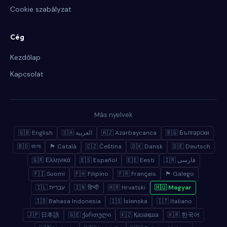
Cookie szabályzat
Cég
Kezdőlap
Kapcsolat
Más nyelvek
🇬🇧 English
🇸🇦 العربية
🇦🇿 Azərbaycanca
🇧🇬 Български
🇧🇩 বাংলা
🏴 Català
🇨🇿 Čeština
🇩🇰 Dansk
🇩🇪 Deutsch
🇬🇷 Ελληνικά
🇪🇸 Español
🇪🇪 Eesti
🇮🇷 فارسی
🇫🇮 Suomi
🇵🇭 Filipino
🇫🇷 Français
🏴 Galego
🇮🇱 עברית
🇮🇳 हिन्दी
🇭🇷 Hrvatski
🇭🇺 Magyar
🇮🇩 Bahasa Indonesia
🇮🇸 Íslenska
🇮🇹 Italiano
🇯🇵 日本語
🇬🇪 ქართული
🇰🇿 Қазақша
🇰🇷 한국어