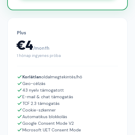
Plus
€4
/month
1 hónap ingyenes próba
Korlátlan
oldalmegtekintés/hó
Geo-célzás
43 nyelv támogatott
E-mail & chat támogatás
TCF 2.3 támogatás
Cookie-szkenner
Automatikus blokkolás
Google Consent Mode V2
Microsoft UET Consent Mode