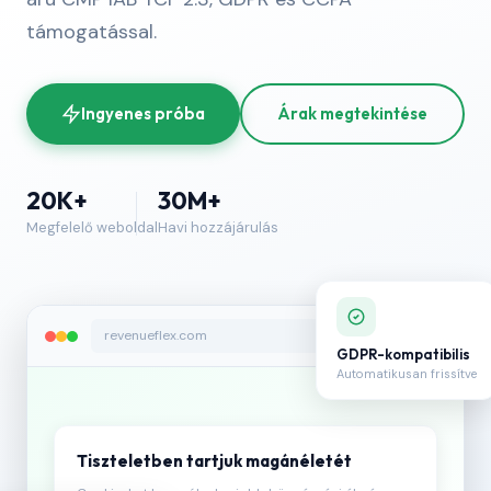
támogatással.
Ingyenes próba
Árak megtekintése
20K+
30M+
Megfelelő weboldal
Havi hozzájárulás
revenueflex.com
GDPR-kompatibilis
Automatikusan frissítve
Tiszteletben tartjuk magánéletét