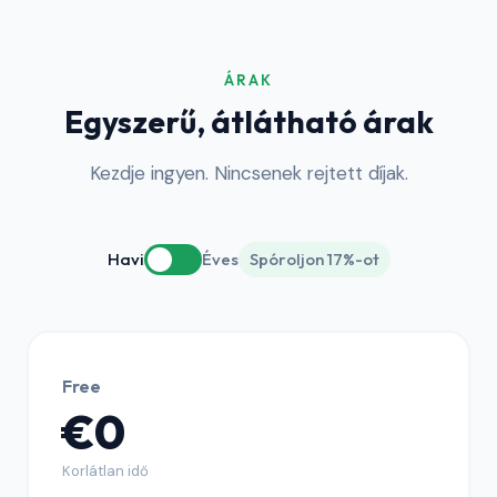
ÁRAK
Egyszerű, átlátható árak
Kezdje ingyen. Nincsenek rejtett díjak.
Havi
Éves
Spóroljon 17%-ot
Free
€0
Korlátlan idő