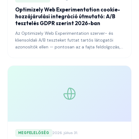
Optimizely Web Experimentation cookie-
hozzájárulási integráció útmutató: A/B
tesztelés GDPR szerint 2026-ban
Az Optimizely Web Experimentation szerver- és
kliensoldali A/B teszteket futtat tartós látogatói
azonosítók ellen — pontosan az a fajta feldolgozás,
amelyet az EDPB a legaktívabban vizsgál. Ez az
útmutató elmagyarázza, hogyan kell az Optimizelyt
egy hozzájáruláskezelő platformhoz kapcsolni, hogy
a kísérletezési program átvészelje a hatósági
felülvizsgálatot, miközben megőrzi azt a statisztikai
erőt, amely a platformot érdemes üzemeltetni teszi.
2026. július 31.
MEGFELELŐSÉG