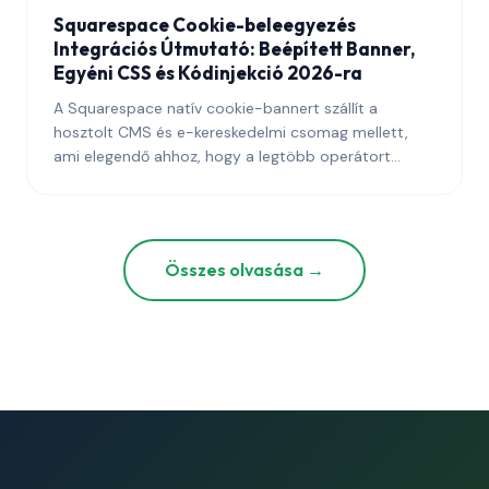
Squarespace Cookie-beleegyezés
Integrációs Útmutató: Beépített Banner,
Egyéni CSS és Kódinjekció 2026-ra
A Squarespace natív cookie-bannert szállít a
hosztolt CMS és e-kereskedelmi csomag mellett,
ami elegendő ahhoz, hogy a legtöbb operátort
meggyőzze arról, hogy a platform beleegyezési
sztorijának vége. Nem ez a helyzet — az
alapértelmezett beállítások, a harmadik féltől
származó widgetek és a kódinjekciós pontok
Összes olvasása →
mindegyike szándékos kezelést igényel ahhoz, hogy
egy Squarespace-webhely megfeleljen a GDPR, az
ePrivacy és az azokhoz igazodó regionális
rendszerek követelményeinek.