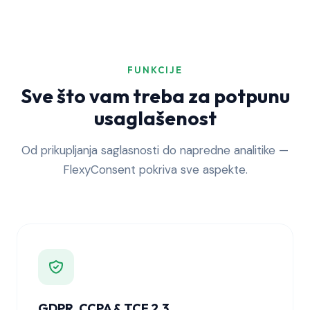
FUNKCIJE
Sve što vam treba za potpunu
usaglašenost
Od prikupljanja saglasnosti do napredne analitike —
FlexyConsent pokriva sve aspekte.
GDPR, CCPA & TCF 2.3