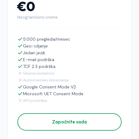
€0
Neograničeno vreme
5.000 pregleda/mesec
Geo-ciljanje
Jedan jezik
E-mail podrška
TCF 2.3 podrška
Skener kolačića
Automatsko blokiranje
Google Consent Mode V2
Microsoft UET Consent Mode
API podrška
Započnite sada