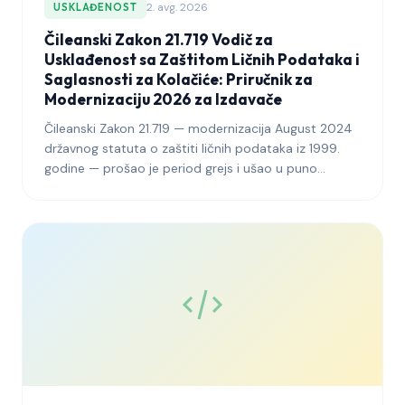
2. avg. 2026
USKLAĐENOST
Čileanski Zakon 21.719 Vodič za
Usklađenost sa Zaštitom Ličnih Podataka i
Saglasnosti za Kolačiće: Priručnik za
Modernizaciju 2026 za Izdavače
Čileanski Zakon 21.719 — modernizacija August 2024
državnog statuta o zaštiti ličnih podataka iz 1999.
godine — prošao je period grejs i ušao u puno
operativno izvršavanje pod novom Agencijom za
zaštitu ličnih podataka (Personal Data Protection
Agency). Ovaj vodič objašnjava šta izdavači koji
opslužuju čileanske čitaoce moraju da urade kako bi
do 2026. godine uskladili saglasnost za kolačiće,
arhitekturu banera, evidentiranje revizije i
obelodanjivanja prekograničnih prenosa podataka sa
modernizovanim režimom.