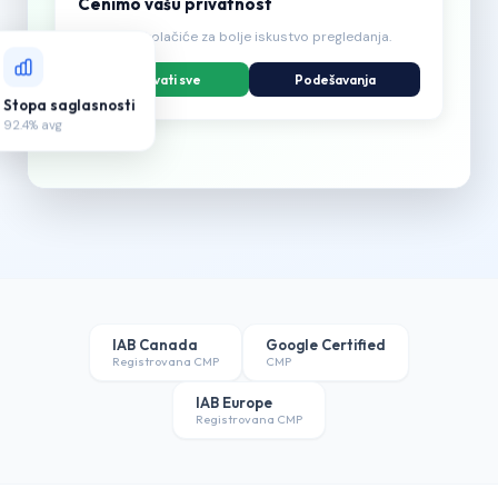
Cenimo vašu privatnost
Koristimo kolačiće za bolje iskustvo pregledanja.
Prihvati sve
Podešavanja
Stopa saglasnosti
92.4% avg
IAB Canada
Google Certified
Registrovana CMP
CMP
IAB Europe
Registrovana CMP