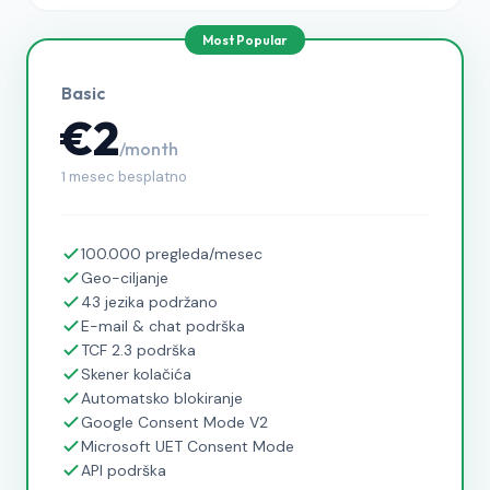
Basic
€2
/month
1 mesec besplatno
100.000 pregleda/mesec
Geo-ciljanje
43 jezika podržano
E-mail & chat podrška
TCF 2.3 podrška
Skener kolačića
Automatsko blokiranje
Google Consent Mode V2
Microsoft UET Consent Mode
API podrška