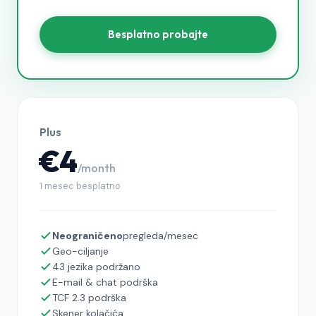
Besplatno probajte
Plus
€4
/month
1 mesec besplatno
Neograničeno
pregleda/mesec
Geo-ciljanje
43 jezika podržano
E-mail & chat podrška
TCF 2.3 podrška
Skener kolačića