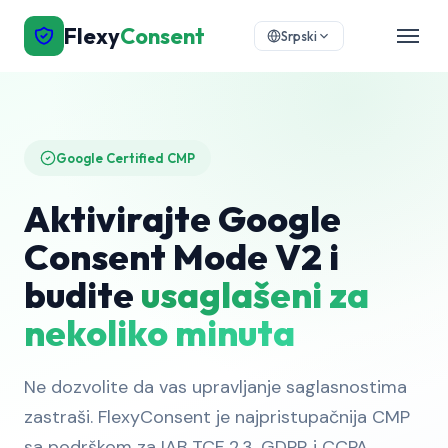
Flexy
Consent
Srpski
Google Certified CMP
Aktivirajte Google
Consent Mode V2 i
budite
usaglašeni za
nekoliko minuta
Ne dozvolite da vas upravljanje saglasnostima
zastraši. FlexyConsent je najpristupačnija CMP
sa podrškom za IAB TCF 2.3, GDPR i CCPA.