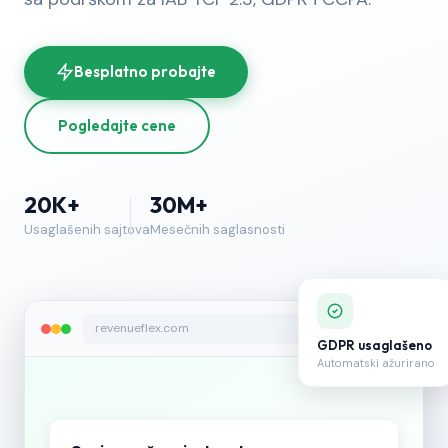
Besplatno probajte
Pogledajte cene
20K+
30M+
Usaglašenih sajtova
Mesečnih saglasnosti
revenueflex.com
GDPR usaglašeno
Automatski ažurirano