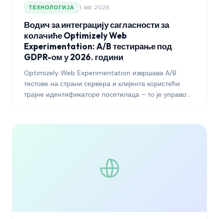
1. авг. 2026
ТЕХНОЛОГИЈА
Водич за интеграцију сагласности за
колачиће Optimizely Web
Experimentation: A/B тестирање под
GDPR-ом у 2026. години
Optimizely Web Experimentation извршава A/B
тестове на страни сервера и клијента користећи
трајне идентификаторе посетилаца – то је управо
врста обраде коју је EDPB најактивније испитивао.
Овај водич објашњава како повезати Optimizely са
Платформом за управљање сагласношћу да би ваш
програм експеримената преживео регулаторни
надзор и задржао статистичке капацитете који чине
платформу вредном за рад.