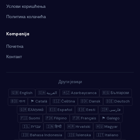
Услови коришћења
Политика колачића
Kompanija
Почетна
Контакт
Други језици
🇬🇧 English
🇸🇦 العربية
🇦🇿 Azərbaycanca
🇧🇬 Български
🇧🇩 বাংলা
🏴 Català
🇨🇿 Čeština
🇩🇰 Dansk
🇩🇪 Deutsch
🇬🇷 Ελληνικά
🇪🇸 Español
🇪🇪 Eesti
🇮🇷 فارسی
🇫🇮 Suomi
🇵🇭 Filipino
🇫🇷 Français
🏴 Galego
🇮🇱 עברית
🇮🇳 हिन्दी
🇭🇷 Hrvatski
🇭🇺 Magyar
🇮🇩 Bahasa Indonesia
🇮🇸 Íslenska
🇮🇹 Italiano