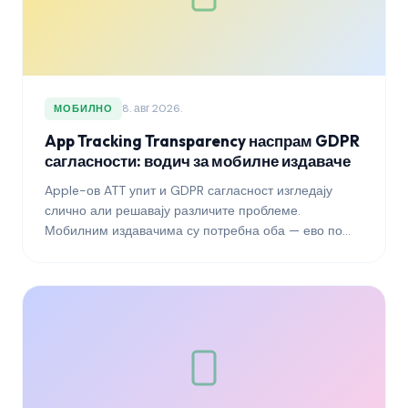
8. авг 2026.
МОБИЛНО
App Tracking Transparency наспрам GDPR
сагласности: водич за мобилне издаваче
Apple-ов ATT упит и GDPR сагласност изгледају
слично али решавају различите проблеме.
Мобилним издавачима су потребна оба — ево по
чему се разликују и како их обрадити заједно.