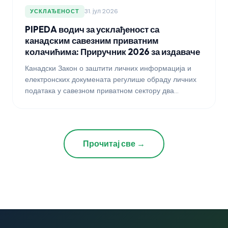
31. јул 2026
УСКЛАЂЕНОСТ
PIPEDA водич за усклађеност са
канадским савезним приватним
колачићима: Приручник 2026 за издаваче
Канадски Закон о заштити личних информација и
електронских докумената регулише обраду личних
података у савезном приватном сектору два
деценије и остаје обавезујући оквир за издаваче који
допиру до канадских читалаца 2026. Овај водич
објашњава шта PIPEDA захтева за сагласност за
колачиће, како је Канцеларија комесара за
Прочитај све →
приватност тумачила те захтеве током времена и
како режим интерагује са Законом 25 Квебека и
предложеном савезном модернизацијом.