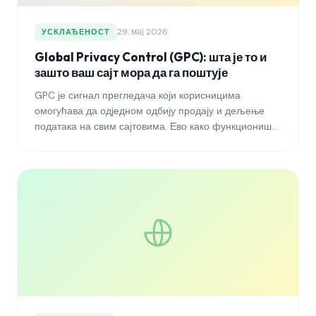
29. мај 2026.
УСКЛАЂЕНОСТ
Global Privacy Control (GPC): шта је то и
зашто ваш сајт мора да га поштује
GPC је сигнал прегледача који корисницима
омогућава да одједном одбију продају и дељење
података на свим сајтовима. Ево како функционише,
зашто га регулатори захтевају и како да га исправно
поштујете.