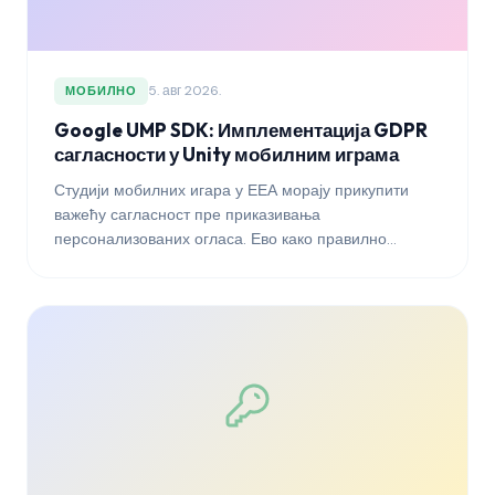
5. авг 2026.
МОБИЛНО
Google UMP SDK: Имплементација GDPR
сагласности у Unity мобилним играма
Студији мобилних игара у ЕЕА морају прикупити
важећу сагласност пре приказивања
персонализованих огласа. Ево како правилно
повезати Google-ов User Messaging Platform (UMP)
SDK у Unity-ју.