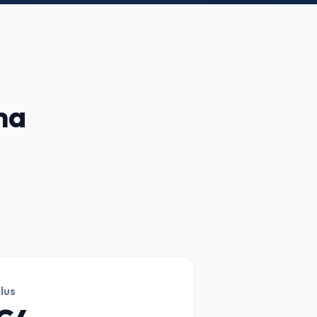
ma
lus