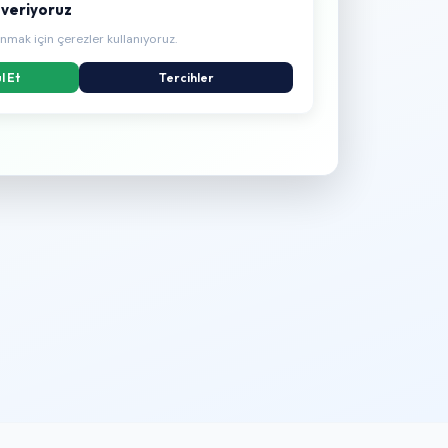
r veriyoruz
nmak için çerezler kullanıyoruz.
l Et
Tercihler