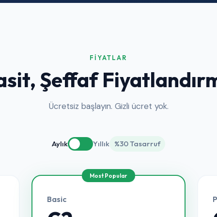
FIYATLAR
asit, Şeffaf Fiyatlandır
Ücretsiz başlayın. Gizli ücret yok.
Aylık
Yıllık
%30 Tasarruf
Basic
P