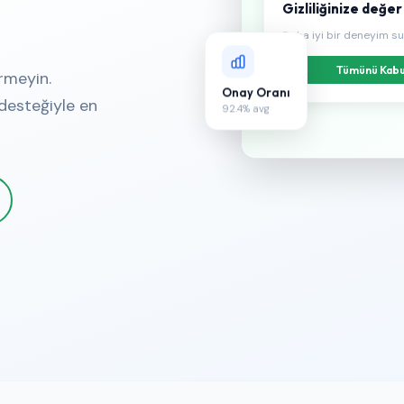
Gizliliğinize değe
Daha iyi bir deneyim su
Tümünü Kabu
rmeyin.
Onay Oranı
desteğiyle en
92.4% avg