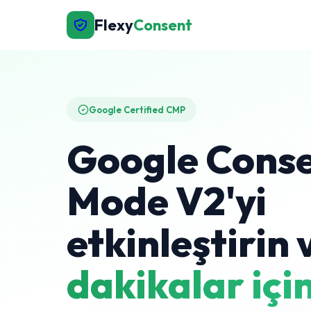
Flexy
Consent
Google Certified CMP
Google Cons
Mode V2'yi
etkinleştirin 
dakikalar içi