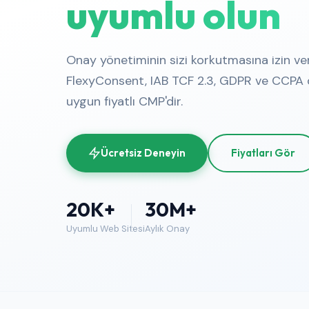
uyumlu olun
Onay yönetiminin sizi korkutmasına izin ve
FlexyConsent, IAB TCF 2.3, GDPR ve CCPA 
uygun fiyatlı CMP'dir.
Ücretsiz Deneyin
Fiyatları Gör
20K+
30M+
Uyumlu Web Sitesi
Aylık Onay