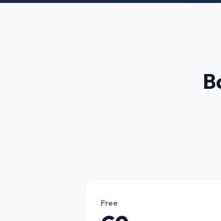
B
Free