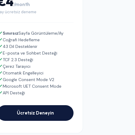
€4
/month
 ay ücretsiz deneme
Sınırsız
Sayfa Görüntüleme/Ay
Coğrafi Hedefleme
43 Dil Desteklenir
E-posta ve Sohbet Desteği
TCF 2.3 Desteği
Çerez Tarayıcı
Otomatik Engelleyici
Google Consent Mode V2
Microsoft UET Consent Mode
API Desteği
Ücretsiz Deneyin