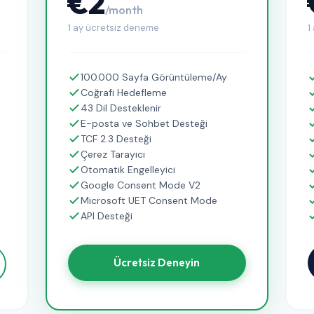
€2
/month
1 ay ücretsiz deneme
1
100.000 Sayfa Görüntüleme/Ay
Coğrafi Hedefleme
43 Dil Desteklenir
E-posta ve Sohbet Desteği
TCF 2.3 Desteği
Çerez Tarayıcı
Otomatik Engelleyici
Google Consent Mode V2
Microsoft UET Consent Mode
API Desteği
Ücretsiz Deneyin