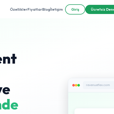
Özellikler
Fiyatlar
Blog
İletişim
Giriş
Ücretsiz Den
ent
ve
revenueflex.com
nde