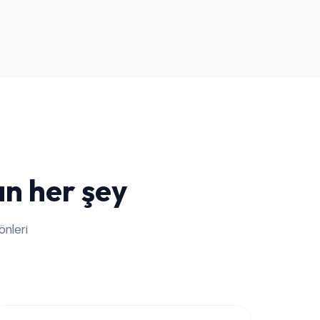
an her şey
nleri