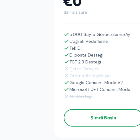
€0
Sınırsız süre
5.000 Sayfa Görüntüleme/Ay
Coğrafi Hedefleme
Tek Dil
E-posta Desteği
TCF 2.3 Desteği
Çerez Tarayıcı
Otomatik Engelleyici
Google Consent Mode V2
Microsoft UET Consent Mode
API Desteği
Şimdi Başla