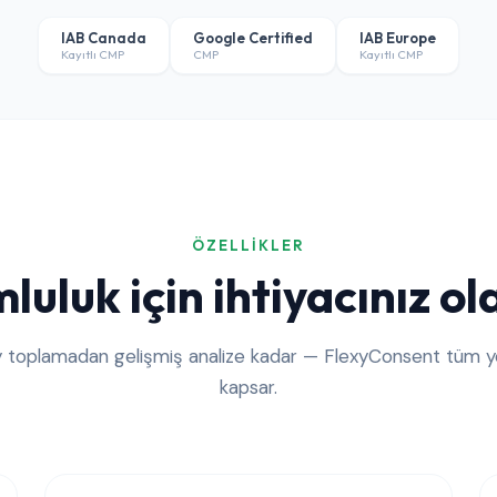
IAB Canada
Google Certified
IAB Europe
Kayıtlı CMP
CMP
Kayıtlı CMP
ÖZELLIKLER
uluk için ihtiyacınız ol
 toplamadan gelişmiş analize kadar — FlexyConsent tüm yö
kapsar.