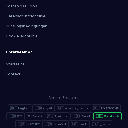
Kostenlose Tools
Datenschutzrichtlinie
Nutzungsbedingungen
Cookie-Richtlinie
Unternehmen
Startseite
Kontakt
Andere Sprachen
🇬🇧 English
🇸🇦 العربية
🇦🇿 Azərbaycanca
🇧🇬 Български
🇧🇩 বাংলা
🏴 Català
🇨🇿 Čeština
🇩🇰 Dansk
🇩🇪 Deutsch
🇬🇷 Ελληνικά
🇪🇸 Español
🇪🇪 Eesti
🇮🇷 فارسی