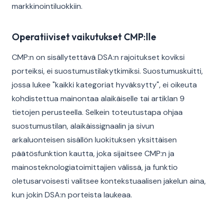
markkinointiluokkiin.
Operatiiviset vaikutukset CMP:lle
CMP:n on sisällytettävä DSA:n rajoitukset koviksi
porteiksi, ei suostumustilakytkimiksi. Suostumuskuitti,
jossa lukee "kaikki kategoriat hyväksytty", ei oikeuta
kohdistettua mainontaa alaikäiselle tai artiklan 9
tietojen perusteella. Selkein toteutustapa ohjaa
suostumustilan, alaikäissignaalin ja sivun
arkaluonteisen sisällön luokituksen yksittäisen
päätösfunktion kautta, joka sijaitsee CMP:n ja
mainosteknologiatoimittajien välissä, ja funktio
oletusarvoisesti valitsee kontekstuaalisen jakelun aina,
kun jokin DSA:n porteista laukeaa.