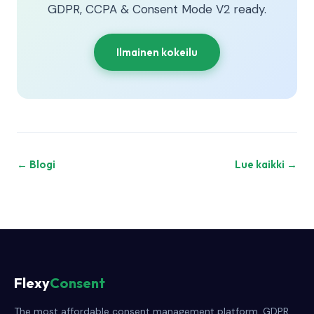
GDPR, CCPA & Consent Mode V2 ready.
Ilmainen kokeilu
← Blogi
Lue kaikki →
Flexy
Consent
The most affordable consent management platform. GDPR,