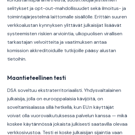
selitykset ja opt-out-mahdollisuudet sekä ilmoitus- ja
toimintajärjestelmä laittomalle sisällölle. Erittäin suuren
verkkoalustan kynnyksen ylittävät julkaisijat lisäävät
systeemisten riskien arviointia, ulkopuolisen virallisen
tarkastajan velvoitteita ja vaatimuksen antaa
komission akkreditoiduille tutkijoille pääsy alustan
tietoihin.
Maantieteellinen testi
DSA soveltuu ekstraterritoriaalisti. Yhdysvaltalainen
julkaisija, jolla on eurooppalaisia kävijöitä, on
soveltamisalassa sillä hetkellä, kun EU:n käyttäjät
voivat olla vuorovaikutuksessa palvelun kanssa — mikä
koskee käytännössä jokaista julkisesti saatavilla olevaa
verkkosivustoa. Testi ei koske julkaisijan sijaintia vaan