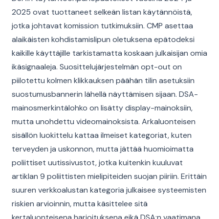
2025 ovat tuottaneet selkeän listan käytännöistä,
jotka johtavat komission tutkimuksiin. CMP asettaa
alaikäisten kohdistamislipun oletuksena epätodeksi
kaikille käyttäjille tarkistamatta koskaan julkaisijan omia
ikäsignaaleja. Suosittelujärjestelmän opt-out on
piilotettu kolmen klikkauksen päähän tilin asetuksiin
suostumusbannerin lähellä näyttämisen sijaan. DSA-
mainosmerkintälohko on lisätty display-mainoksiin,
mutta unohdettu videomainoksista. Arkaluonteisen
sisällön luokittelu kattaa ilmeiset kategoriat, kuten
terveyden ja uskonnon, mutta jättää huomioimatta
poliittiset uutissivustot, jotka kuitenkin kuuluvat
artiklan 9 poliittisten mielipiteiden suojan piiriin. Erittäin
suuren verkkoalustan kategoria julkaisee systeemisten
riskien arvioinnin, mutta käsittelee sitä
kertaluonteisena harjoituksena eikä DSA:n vaatimana