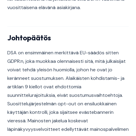
vuosittaisena elävänä asiakirjana.
Johtopäätös
DSA on ensimmäinen merkittävä EU-säädös sitten
GDPR:n, joka muokkaa olennaisesti sitä, mitä julkaisijat
voivat tehdä yleisön huomiolla, johon he ovat jo
keränneet suostumuksen. Alaikäisten kohdistamis- ja
artiklan 9 kiellot ovat ehdottomia
suunnittelurajoituksia, eivät suostumusvaihtoehtoja.
Suosittelujärjestelmän opt-out on ensiluokkainen
käyttäjän kontrolli, joka sijaitsee evästebannerin
vieressä. Mainosten jakelua koskevat
läpinäkyvyysvelvoitteet edellyttävät mainospalvelimen