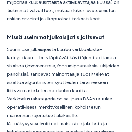
miljoonaa kuukausittaista aktiivikäyttäjää EU:ssa) on
tiukimmat velvoitteet, mukaan lukien systeemisten
riskien arviointi ja ulkopuoliset tarkastukset.
Missä useimmat julkaisijat sijaitsevat
Suurin osa julkaisijoista kuuluu verkkoalusta-
kategoriaan — he ylläpitävät käyttäjien tuottamaa
sisältöä (kommentteja, foorumipostauksia, lukijoiden
panoksia), tarjoavat mainontaa ja suosittelevat
sisältöä algoritmisten syötteiden tai aiheeseen
liittyvien artikkelien moduulien kautta.
Verkkoalustakategoria on se, jossa DSA:sta tulee
operatiivisesti merkityksellinen: kohdistetun
mainonnan rajoitukset alaikäisille,
läpinäkyvyysvelvoitteet mainosten jakelusta ja
kohdistamisparametreista, suosittelujärjestelmien