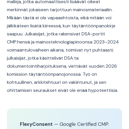
malleja, jotka automaattisesti lisäävät oikeat
merkinnät jokaiseen tarjottuun mainosmateriaaliin.
Mikään tästä ei ole vapaaehtoista, eikä mitään voi
jälkikäteen lisätä kiireessä, kun täytäntöönpanokirje
saapuu. Julkaisijat, jotka rakensivat DSA-portit
CMP:hensä ja mainosteknologiapinoonsa 2023–2024
voimaantulovaiheen aikana, toimivat nyt puhtaasti;
julkaisijat, jotka käsittelivät DSA:ta
dokumentointiharjoituksena, viettävät vuoden 2026
komission täytäntöönpanojonossa. Työ on
kohtuullinen, arkkitehtuuri on vakiintunut, ja sen
ohittamisen seuraukset eivät ole enää hypoteettisia.
FlexyConsent
— Google Certified CMP.