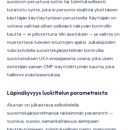
suosioon perustuva syöte tai toimituksellisesti
kuratoitu syöte, joka ei personoi sisältöä yksittäisen
käyttäjän käyttäytymisen perusteella. Käyttäjän on
voitava vaihtaa siihen selkeästi näkyvän kontrollin
kautta — ei piilotettuna tilin asetuksiin — ja valinta on
muistettava tulevien istuntojen ajaksi. Julkaisijoiden
tulisi kohdella suosittelujärjestelmän kontrollia
suostumuksen UX:n ensisijaisena osana, joka usein
esitetään saman CMP-käyttöliittymän kautta, joka
hallinnoi evästeasetuksia.
Läpinäkyvyys luokittelun parametreista
Alustan on julkaistava selkokielellä
suosittelujärjestelmänsä tärkeimmät parametrit —
tuoreus, suosio, samankaltaisuus aiempaan
käyttäytymiseen, toimituksellinen paino, mainonnan