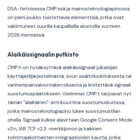
DSA-tietoisessa CMP:ssä ja mainosteknologiapinossa
on pieni joukko toistettavia elementtejä, jotka ovat
vakiintuneet suurilla kaupallisilla alustoilla vuoteen
2026 mennessä.
Alaikäissignaalin putkisto
CMP:n on hyväksyttävä alaikäissignaali julkaisijan
käyttäjätilijärjestelmästä, sivun sisältöluokituksesta tai
vanhempainvalvontakerroksesta ja levitettävä signaali
suostumuspäätökseen. Useimmat CMP:t tarjoavat nyt
tämän "alaikäinen"-attribuuttina suostumuskuitissa,
jonka mainosteknologiapino lukee suostumustilan
ohella. Signaali kulkee alavirtaan Google Consent Mode
v2:n, IAB TCF v2.3 -merkkijonon ja kaikkien
toimittajakohtaisten integraatioiden kautta, jotka