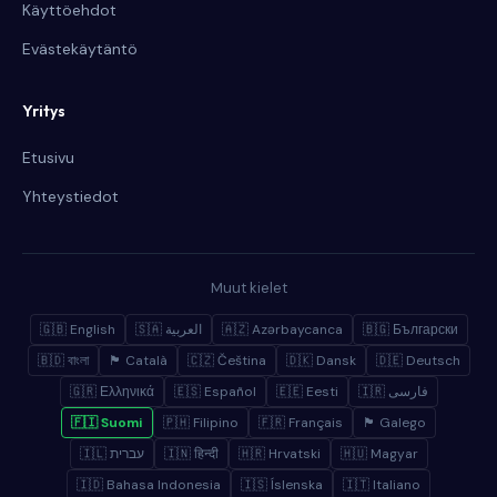
Käyttöehdot
Evästekäytäntö
Yritys
Etusivu
Yhteystiedot
Muut kielet
🇬🇧 English
🇸🇦 العربية
🇦🇿 Azərbaycanca
🇧🇬 Български
🇧🇩 বাংলা
🏴 Català
🇨🇿 Čeština
🇩🇰 Dansk
🇩🇪 Deutsch
🇬🇷 Ελληνικά
🇪🇸 Español
🇪🇪 Eesti
🇮🇷 فارسی
🇫🇮 Suomi
🇵🇭 Filipino
🇫🇷 Français
🏴 Galego
🇮🇱 עברית
🇮🇳 हिन्दी
🇭🇷 Hrvatski
🇭🇺 Magyar
🇮🇩 Bahasa Indonesia
🇮🇸 Íslenska
🇮🇹 Italiano