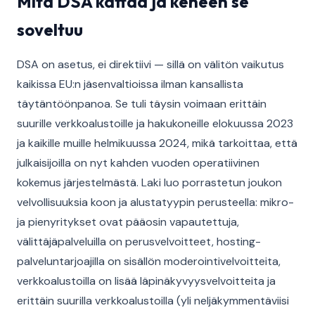
Mitä DSA kattaa ja keneen se
soveltuu
DSA on asetus, ei direktiivi — sillä on välitön vaikutus
kaikissa EU:n jäsenvaltioissa ilman kansallista
täytäntöönpanoa. Se tuli täysin voimaan erittäin
suurille verkkoalustoille ja hakukoneille elokuussa 2023
ja kaikille muille helmikuussa 2024, mikä tarkoittaa, että
julkaisijoilla on nyt kahden vuoden operatiivinen
kokemus järjestelmästä. Laki luo porrastetun joukon
velvollisuuksia koon ja alustatyypin perusteella: mikro-
ja pienyritykset ovat pääosin vapautettuja,
välittäjäpalveluilla on perusvelvoitteet, hosting-
palveluntarjoajilla on sisällön moderointivelvoitteita,
verkkoalustoilla on lisää läpinäkyvyysvelvoitteita ja
erittäin suurilla verkkoalustoilla (yli neljäkymmentäviisi