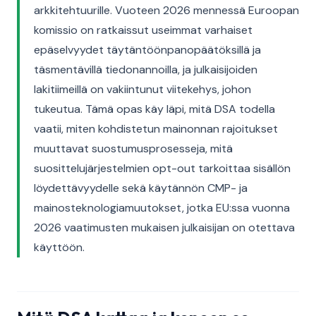
arkkitehtuurille. Vuoteen 2026 mennessä Euroopan
komissio on ratkaissut useimmat varhaiset
epäselvyydet täytäntöönpanopäätöksillä ja
täsmentävillä tiedonannoilla, ja julkaisijoiden
lakitiimeillä on vakiintunut viitekehys, johon
tukeutua. Tämä opas käy läpi, mitä DSA todella
vaatii, miten kohdistetun mainonnan rajoitukset
muuttavat suostumusprosesseja, mitä
suosittelujärjestelmien opt-out tarkoittaa sisällön
löydettävyydelle sekä käytännön CMP- ja
mainosteknologiamuutokset, jotka EU:ssa vuonna
2026 vaatimusten mukaisen julkaisijan on otettava
käyttöön.