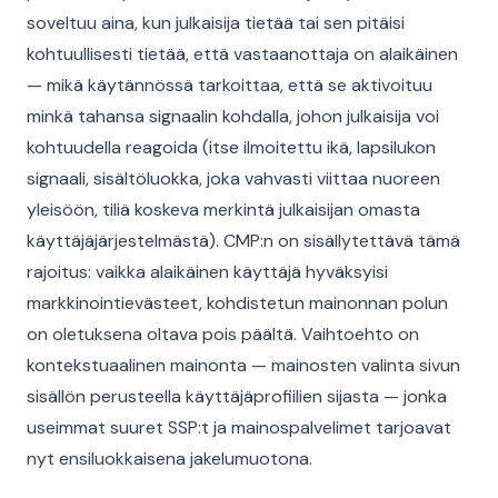
soveltuu aina, kun julkaisija tietää tai sen pitäisi
kohtuullisesti tietää, että vastaanottaja on alaikäinen
— mikä käytännössä tarkoittaa, että se aktivoituu
minkä tahansa signaalin kohdalla, johon julkaisija voi
kohtuudella reagoida (itse ilmoitettu ikä, lapsilukon
signaali, sisältöluokka, joka vahvasti viittaa nuoreen
yleisöön, tiliä koskeva merkintä julkaisijan omasta
käyttäjäjärjestelmästä). CMP:n on sisällytettävä tämä
rajoitus: vaikka alaikäinen käyttäjä hyväksyisi
markkinointievästeet, kohdistetun mainonnan polun
on oletuksena oltava pois päältä. Vaihtoehto on
kontekstuaalinen mainonta — mainosten valinta sivun
sisällön perusteella käyttäjäprofiilien sijasta — jonka
useimmat suuret SSP:t ja mainospalvelimet tarjoavat
nyt ensiluokkaisena jakelumuotona.