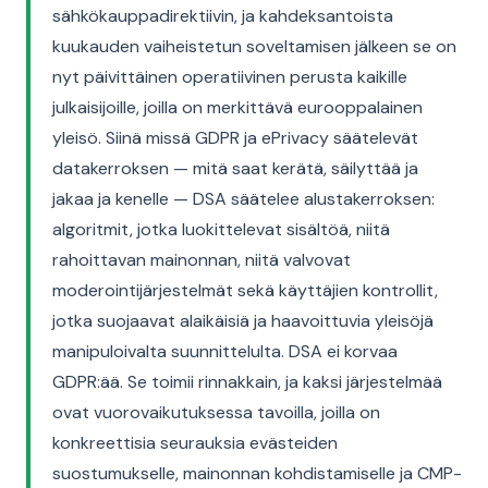
sähkökauppadirektiivin, ja kahdeksantoista
kuukauden vaiheistetun soveltamisen jälkeen se on
nyt päivittäinen operatiivinen perusta kaikille
julkaisijoille, joilla on merkittävä eurooppalainen
yleisö. Siinä missä GDPR ja ePrivacy säätelevät
datakerroksen — mitä saat kerätä, säilyttää ja
jakaa ja kenelle — DSA säätelee alustakerroksen:
algoritmit, jotka luokittelevat sisältöä, niitä
rahoittavan mainonnan, niitä valvovat
moderointijärjestelmät sekä käyttäjien kontrollit,
jotka suojaavat alaikäisiä ja haavoittuvia yleisöjä
manipuloivalta suunnittelulta. DSA ei korvaa
GDPR:ää. Se toimii rinnakkain, ja kaksi järjestelmää
ovat vuorovaikutuksessa tavoilla, joilla on
konkreettisia seurauksia evästeiden
suostumukselle, mainonnan kohdistamiselle ja CMP-