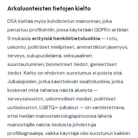
Arkaluonteisten tietojen kielto
DSA kieltää myös kohdistetun mainonnan, joka
perustuu profilointiin, jossa käytetään GDPR:n artiklan
9 mukaisia
erityisiä henkilötietoluokkia
— rotu,
uskonto, poliittiset mielipiteet, ammattiliiton jäsenyys,
terveys, sukupuolielämä, seksuaalinen
suuntautuminen, biometriset tiedot, geneettiset
tiedot. Kielto on ehdoton: suostumus ei poista sitä.
Julkaisijoiden, jotka käsittelevät sisältöluokkia, jotka
koskevat mitä tahansa näistä alueista —
terveyssivustot, uskonnolliset mediat, poliittiset
uutissivustot, LGBTQ+-julkaisut — on varmistettava,
ettei heidän mainosteknologiapinoonsa lähetä
mainostajille näistä tiedoista johdettuja
profiilisignaaleja, vaikka käyttäjä olisi suostunut kaikkiin