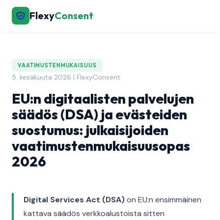
Flexy
Consent
VAATIMUSTENMUKAISUUS
5. kesäkuuta 2026 | FlexyConsent
EU:n digitaalisten palvelujen
säädös (DSA) ja evästeiden
suostumus: julkaisijoiden
vaatimustenmukaisuusopas
2026
Digital Services Act (DSA)
on EU:n ensimmäinen
kattava säädös verkkoalustoista sitten