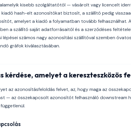
amelyik kisebb szolgáltatótól — vásárolt vagy licencelt identi
a kiadó hash-elt azonosítókat biztosít, a szállító pedig visszaa
ítót, amelyet a kiadó a folyamatban tovább felhasználhat. A j
ben a szállító saját adatforrásaitól és a szerződéses feltétele
i lépései számos nagy azonosítási szállítóval szemben óvato
andó gráfok kiválasztásában.
s kérdése, amelyet a kereszteszközös fe
yet az azonosításfeloldás felvet, az, hogy maga az összekap
lást — az összekapcsolt azonosítót felhasználó downstream h
függetlenül.
apcsolás