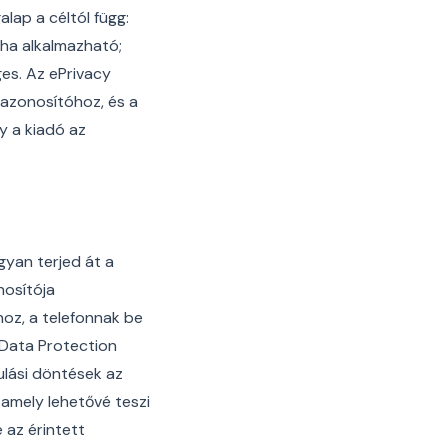
lap a céltól függ:
ha alkalmazható;
es. Az ePrivacy
zazonosítóhoz, és a
y a kiadó az
gyan terjed át a
nosítója
hoz, a telefonnak be
 Data Protection
lási döntések az
amely lehetővé teszi
e az érintett