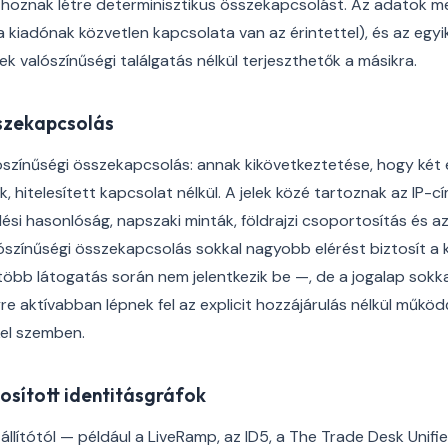
oznak létre determinisztikus összekapcsolást. Az adatok m
a kiadónak közvetlen kapcsolata van az érintettel), és az egyi
k valószínűségi találgatás nélkül terjeszthetők a másikra.
szekapcsolás
ószínűségi összekapcsolás: annak kikövetkeztetése, hogy ké
, hitelesített kapcsolat nélkül. A jelek közé tartoznak az IP-
edési hasonlóság, napszaki minták, földrajzi csoportosítás és 
lószínűségi összekapcsolás sokkal nagyobb elérést biztosít a
több látogatás során nem jelentkezik be —, de a jogalap sokk
e aktívabban lépnek fel az explicit hozzájárulás nélkül működ
kel szemben.
ztosított identitásgráfok
llítótól — például a LiveRamp, az ID5, a The Trade Desk Unifie