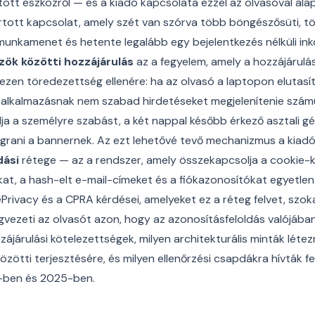
ott eszközről — és a kiadó kapcsolata ezzel az olvasóval al
artott kapcsolat, amely szét van szórva több böngészősüti, t
munkamenet és hetente legalább egy bejelentkezés nélküli ink
zök közötti hozzájárulás
az a fegyelem, amely a hozzájárulá
ezen töredezettség ellenére: ha az olvasó a laptopon elutasí
-alkalmazásnak nem szabad hirdetéseket megjelenítenie számu
ja a személyre szabást, a két nappal később érkező asztali 
ugrani a bannernek. Az ezt lehetővé tevő mechanizmus a kiad
dási
rétege — az a rendszer, amely összekapcsolja a cookie-k
at, a hash-elt e-mail-címeket és a fiókazonosítókat egyetlen
Privacy és a CPRA kérdései, amelyeket ez a réteg felvet, szoka
vezeti az olvasót azon, hogy az azonosításfeloldás valójában 
zájárulási kötelezettségek, milyen architekturális minták létez
 közötti terjesztésére, és milyen ellenőrzési csapdákra hívták 
-ben és 2025-ben.