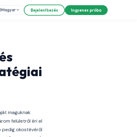
Magyar
Bejelentkezés
Ingyenes próba
 és
atégiai
saját maguknak
om felületről éri el
e pedig okostévéről