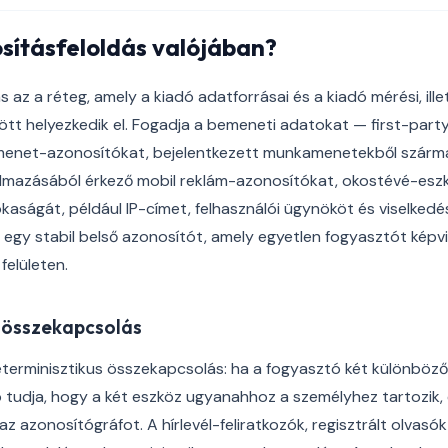
osításfeloldás valójában?
 az a réteg, amely a kiadó adatforrásai és a kiadó mérési, ill
ött helyezkedik el. Fogadja a bemeneti adatokat — first-part
menet-azonosítókat, bejelentkezett munkamenetekből szárma
kalmazásából érkező mobil reklám-azonosítókat, okostévé-es
okaságát, például IP-címet, felhasználói ügynököt és viselkedé
t: egy stabil belső azonosítót, amely egyetlen fogyasztót képvis
elületen.
 összekapcsolás
eterminisztikus összekapcsolás: ha a fogyasztó két különböző 
dó tudja, hogy a két eszköz ugyanahhoz a személyhez tartozik,
az azonosítógráfot. A hírlevél-feliratkozók, regisztrált olvasók