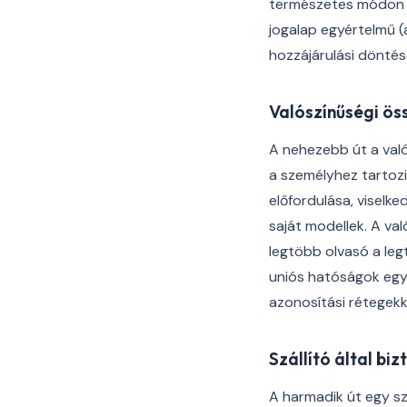
természetes módon h
jogalap egyértelmű (
hozzájárulási döntése
Valószínűségi ös
A nehezebb út a val
a személyhez tartozik
előfordulása, viselk
saját modellek. A va
legtöbb olvasó a leg
uniós hatóságok egyr
azonosítási rétegek
Szállító által bi
A harmadik út egy szá