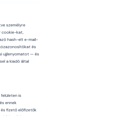
etve személyre
y cookie-kat,
zó hash-elt e-mail-
zközazonosítókat és
si ujjlenyomatot — és
el a kiadó által
felületen is
 és ennek
 és fizető előfizetők