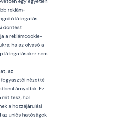
apvetően egy egyetlen
öbb reklám-
ognitó látogatás
si döntést
tja a reklámcookie-
kra; ha az olvasó a
gép látogatásakor nem
ó
at, az
 fogyasztói nézetté
tlanul árnyaltak. Ez
mit tesz, hol
nek a hozzájárulási
fel az uniós hatóságok