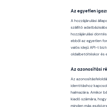
Az egyetlen iga
A hozzájárulási álla
szállító adatbázisáb
hozzájárulási döntés
ebből az egyetlen fo
valós idejű API-t bi
oldalbetöltéskor és
Az azonosítási r
Az azonosításfeloldá
identitáshoz kapcsol
halmazára. Amikor bá
kiadó számára, hogy a
minden más eszközre,