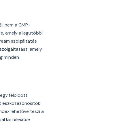
 él, nem a CMP-
ie, amely a legutóbbi
tream szolgáltatás
 szolgáltatást, amely
teg minden
egy feloldott
ett eszközazonosítók
ndex lehetővé teszi a
al kiszélesítse