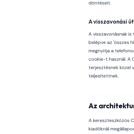
döntéseit.
A visszavonási út
A visszavonásnak is t
belépve az 'összes hi
megnyitja a telefon
cookie-t használ. A 
terjesztésnek közel v
teljesítettnek.
Az architektu
A kereszteszközös CM
kiadóknál megállapo