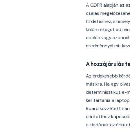
A GDPR alapján az az
csalás megelőzéséhe
hirdetéshez, személ
külön réteget ad mi
cookie vagy azonosít
eredménnyel mit kez
A hozzájárulás t
Az érdekesebb kérdés
másikra. Ha egy olva
determinisztikus e-m
kell tartania a lapt
Board közzétett irá
érintetthez kapcsoló
a kiadónak az érintet