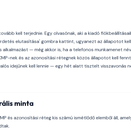
ovább kell terjednie. Egy olvasónak, aki a kiadó fiókbeállítás
rdetés elutasítása' gombra kattint, ugyanezt az állapotot kell 
os alkalmazást — még akkor is, ha a telefonos munkamenet né
CMP-nek és az azonosítási rétegnek közös állapotot kell fennt
alós idejűnek kell lennie — egy hét alatt tisztelt visszavonás 
rális minta
P és azonosítási réteg kis számú ismétlődő elemből áll, ame
dtak.