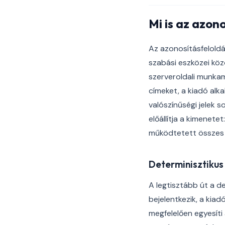
Mi is az azon
Az azonosításfeloldás
szabási eszközei köz
szerveroldali munka
címeket, a kiadó al
valószínűségi jelek s
előállítja a kimenete
működtetett összes f
Determinisztikus
A legtisztább út a d
bejelentkezik, a kia
megfelelően egyesíti 