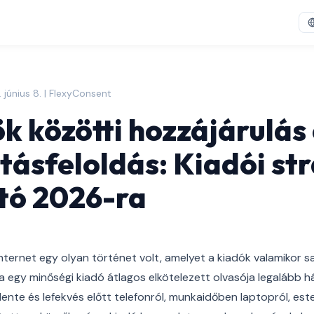
 június 8. | FlexyConsent
k közötti hozzájárulás
tásfeloldás: Kiadói str
tó 2026-ra
ternet egy olyan történet volt, amelyet a kiadók valamikor 
 egy minőségi kiadó átlagos elkötelezett olvasója legalább hár
lente és lefekvés előtt telefonról, munkaidőben laptopról, est