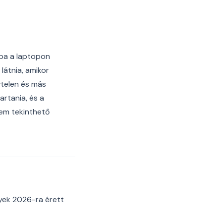
aiba a laptopon
látnia, amikor
vtelen és más
artania, és a
nem tekinthető
lyek 2026-ra érett