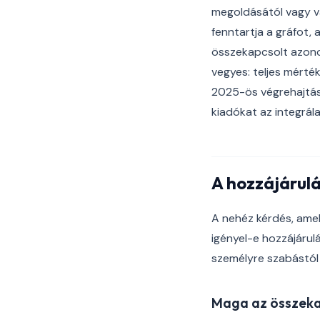
megoldásától vagy val
fenntartja a gráfot, 
összekapcsolt azonos
vegyes: teljes mérték
2025-ös végrehajtás
kiadókat az integrál
A hozzájárulá
A nehéz kérdés, amel
igényel-e hozzájáru
személyre szabástól 
Maga az összek