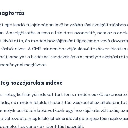
zságforrás
pot egy kiadó tulajdonában lévő hozzájárulási szolgáltatásban
an. A szolgáltatás kulcsa a feloldott azonosító, nem az a cook
t kiváltotta, és minden hozzájárulást figyelembe vevő downs
rrásból olvas. A CMP minden hozzájárulásváltozáskor frissíti a
ztosít, amelyet a hirdetési rendszer és a személyre szabási ré
 eseménynél meghívhat.
éteg hozzájárulási indexe
si réteg kétirányú indexet tart fenn: minden eszközazonosító 
ódik, és minden feloldott identitás visszautal az általa érint
rmelyik eszközön bekövetkezik egy hozzájárulásváltozás, az i
 változást a megfelelő lehűlési idővel és terjesztési naplózáss
 amelyet ugyanaz az identitás használt.