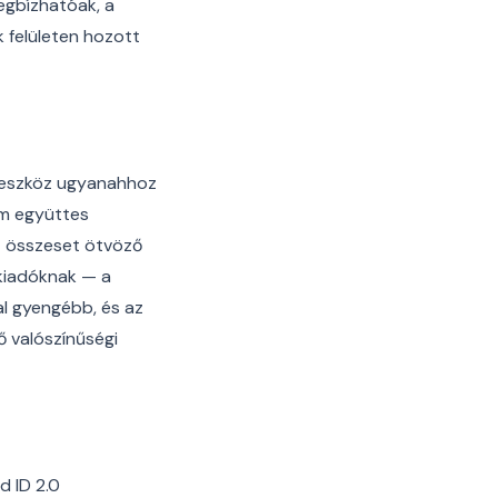
egbízhatóak, a
k felületen hozott
t eszköz ugyanahhoz
cím együttes
az összeset ötvöző
 kiadóknak — a
al gyengébb, és az
ő valószínűségi
d ID 2.0