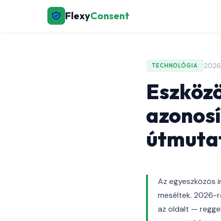
Flexy
Consent
2026.
TECHNOLÓGIA
Eszközö
azonosí
útmuta
Az egyeszközös in
meséltek. 2026-ra
az oldalt — regge