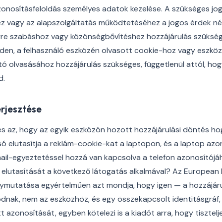
onosításfeloldás személyes adatok kezelése. A szükséges joga
z vagy az alapszolgáltatás működtetéséhez a jogos érdek né
yre szabáshoz vagy közönségbővítéshez hozzájárulás szükség
nden, a felhasználó eszközén olvasott cookie-hoz vagy eszkö
ó olvasásához hozzájárulás szükséges, függetlenül attól, hog
d.
erjesztése
 az, hogy az egyik eszközön hozott hozzájárulási döntés ho
só elutasítja a reklám-cookie-kat a laptopon, és a laptop azo
ail-egyeztetéssel hozzá van kapcsolva a telefon azonosítójá
op elutasítását a következő látogatás alkalmával? Az European
nymutatása egyértelműen azt mondja, hogy igen — a hozzájáru
dnak, nem az eszközhöz, és egy összekapcsolt identitásgráf, 
t azonosítását, egyben kötelezi is a kiadót arra, hogy tisztelj