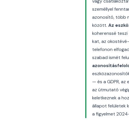
vagy csatlakoztat
személlyel fennt
azonosító, több 
között.
Az eszkö
koherenssé teszi 
kat, az okostévé
telefonon elfogad
szabad ismét fel
azonosításfelol
eszközazonosítók
— és a GDPR, az e
az útmutató végig
keletkeznek a hoz
állapot felületek
a figyelmet 2024