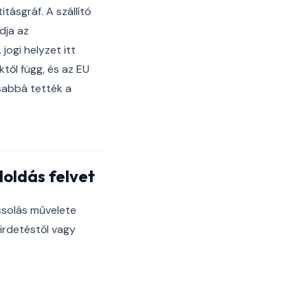
tásgráf. A szállító
dja az
ogi helyzet itt
ktől függ, és az EU
sabbá tették a
loldás felvet
csolás művelete
irdetéstől vagy