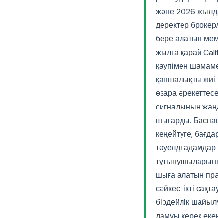
және 2026 жылдар
деректер брокер
бере алатын ме
жылға қарай Calif
қаупімен шамамен
қаншалықты жиі т
өзара әрекеттесе
сигналының жаң
шығарды. Баспаг
кеңейтуге, бағда
тәуелді адамдар
тұтынушыларының
шыға алатын прак
сәйкестікті сақт
бірдейлік шайыл
дамуы керек екені