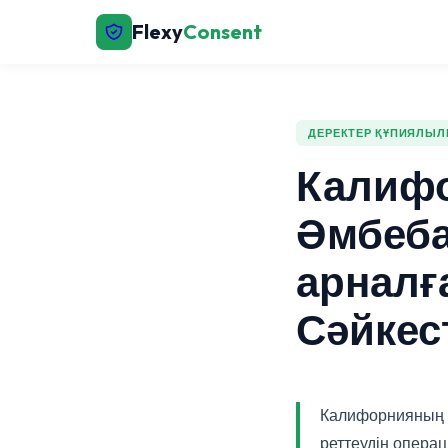
Flexy
Consent
ДЕРЕКТЕР ҚҰПИЯЛЫ
Калифо
Әмбеба
арналғ
Сәйкес
Калифорнияның
реттеудің опера