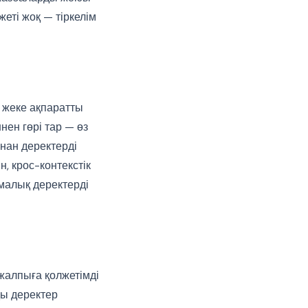
еті жоқ — тіркелім
 жеке ақпаратты
нен гөрі тар — өз
нан деректерді
, крос-контекстік
малық деректерді
 жалпыға қолжетімді
ды деректер