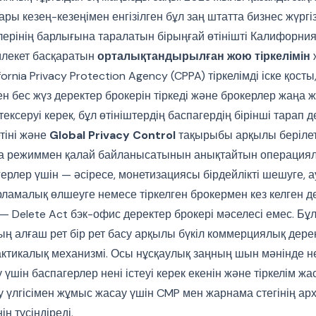
ы кезең-кезеңімен енгізілген бұл заң штатта бизнес жүргіз
лерінің барлығына таралатын бірыңғай өтінішті Калифорн
млекет басқаратын
орталықтандырылған жою тіркелімін
ornia Privacy Protection Agency (CPPA) тіркелімді іске қост
 бес жүз деректер брокерін тіркеді және брокерлер жаңа ж
ексеруі керек, бұл өтініштердің баспагердің бірінші тарап 
тіні және
Global Privacy Control
тақырыбы арқылы берілет
а режиммен қалай байланысатынын анықтайтын операция
ерлер үшін — әсіресе, монетизациясы бірдейлікті шешуге, 
рламалық өлшеуге немесе тіркелген брокермен кез келген д
 — Delete Act бэк-офис деректер брокері мәселесі емес. Б
 алғаш рет бір рет басу арқылы бүкіл коммерциялық дере
тикалық механизмі. Осы нұсқаулық заңның шын мәнінде нені
ау үшін баспагерлер нені істеуі керек екенін және тіркелім ж
у үлгісімен жұмыс жасау үшін CMP мен жарнама стегінің ар
н түсіндіреді.