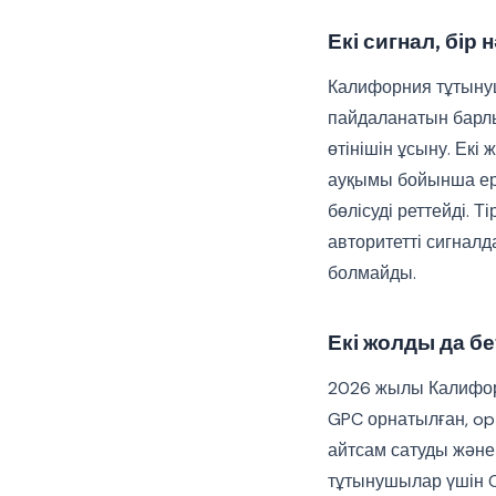
Екі сигнал, бір 
Калифорния тұтыну
пайдаланатын барлы
өтінішін ұсыну. Екі
ауқымы бойынша ере
бөлісуді реттейді. 
авторитетті сигналд
болмайды.
Екі жолды да б
2026 жылы Калифорн
GPC орнатылған, opt
айтсам сатуды және
тұтынушылар үшін C