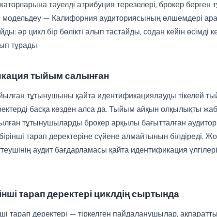
каторларына тәуелді атрибуция терезелері, брокер берген
с модельдеу — Калифорния аудиториясының өлшемдері ар
ды: әр цикл бір бөлікті алып тастайды, содан кейін өсімді к
ып тұрады.
икация тыйым салынған
йылған тұтынушыны қайта идентификациялауды тікелей тый
еректерді басқа көзден алса да. Тыйым айқын олқылықты ж
ылған тұтынушыларды брокер арқылы бағытталған аудитор
бірінші тарап деректеріне сүйене алмайтынын білдіреді. Ж
ттеушінің аудит бағдарламасы қайта идентификация үлгілер
інші тарап деректері циклдің сыртында
нші тарап деректері — тіркелген пайдаланушылар, ақпаратт