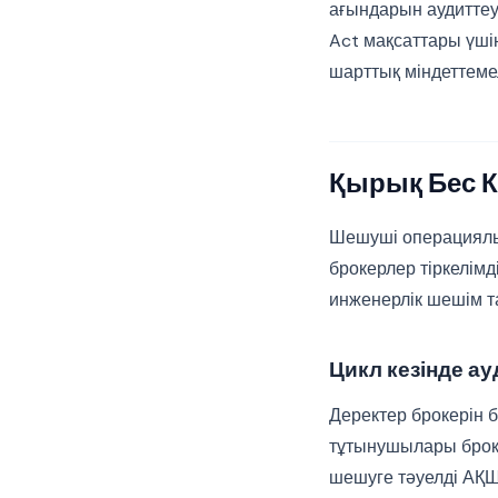
ағындарын аудиттеу 
Act мақсаттары үші
шарттық міндеттеме
Қырық Бес К
Шешуші операциялық
брокерлер тіркелімд
инженерлік шешім т
Цикл кезінде а
Деректер брокерін 
тұтынушылары броке
шешуге тәуелді АҚШ