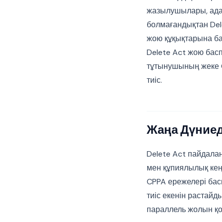
жазылушылары, адал
болмағандықтан Del
жою құқықтарына ба
Delete Act жою бас
тұтынушының жеке 
тиіс.
Жаңа Дүниеде
Delete Act пайдала
мен құпиялылық кең
CPPA ережелері бас
тиіс екенін растайд
параллель жолын қо