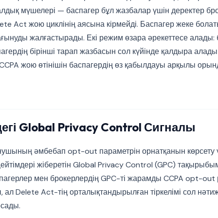
дық мүшелері — баспагер бұл жазбалар үшін деректер бро
ete Act жою циклінің аясына кірмейді. Баспагер жеке бол
ғынуды жалғастырады. Екі режим өзара әрекеттесе алады:
пагердің бірінші тарап жазбасын сол күйінде қалдыра алад
CCPA жою өтінішін баспагердің өз қабылдауы арқылы оры
гі Global Privacy Control Сигналы
нушының әмбебап opt-out параметрін орнатқанын көрсету 
ейтімдері жіберетін Global Privacy Control (GPC) тақырыб
пагерлер мен брокерлердің GPC-ті жарамды CCPA opt-out р
ы, ал Delete Act-тің орталықтандырылған тіркелімі сол нәти
сады.