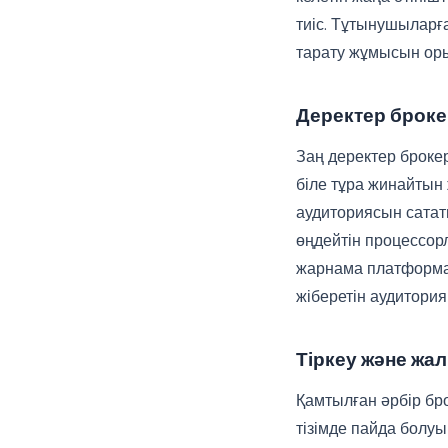
тиіс. Тұтынушыларға
тарату жұмысын ор
Деректер броке
Заң деректер броке
біле тұра жинайтын 
аудиториясын сатат
өңдейтін процессорл
жарнама платформал
жіберетін аудитория
Тіркеу және жал
Қамтылған әрбір бро
тізімде пайда болуы