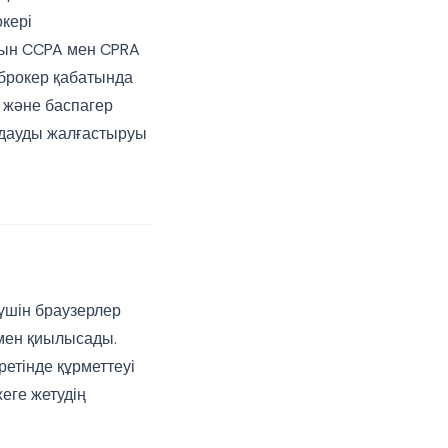
кері
атын CCPA мен CPRA
 брокер қабатында
ы және баспагер
ндауды жалғастыруы
үшін браузерлер
ымен қиылысады.
етінде құрметтеуі
жеге жетудің