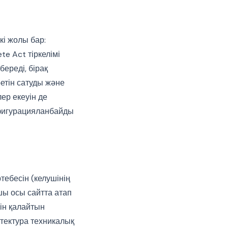
і жолы бар:
e Act тіркелімі
береді, бірақ
етін сатуды және
ер екеуін де
онфигурацияланбайды
ебесін (келушінің
шы осы сайтта атап
ін қалайтын
тектура техникалық