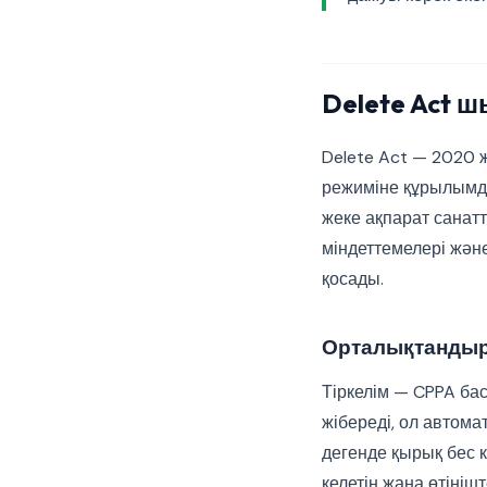
Delete Act 
Delete Act — 2020 
режиміне құрылымды
жеке ақпарат санатт
міндеттемелері жән
қосады.
Орталықтандыры
Тіркелім — CPPA ба
жібереді, ол автома
дегенде қырық бес к
келетін жаңа өтіні