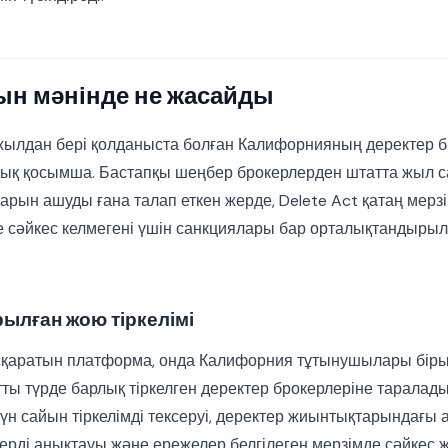
шын мәнінде не жасайды
жылдан бері қолданыста болған Калифорнияның деректер бр
қ қосымша. Бастапқы шеңбер брокерлерден штатта жыл са
арын ашуды ғана талап еткен жерде, Delete Act қатаң мерзі
е сәйкес келмегені үшін санкциялары бар орталықтандыры
лған жою тіркелімі
сқаратын платформа, онда Калифорния тұтынушылары біры
тты түрде барлық тіркелген деректер брокерлеріне таралад
үн сайын тіркелімді тексеруі, деректер жиынтықтарындағы 
штерді анықтауы және ережелер белгілеген мерзімде сәйке