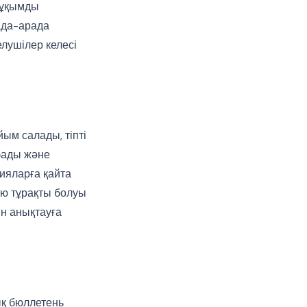
 тұқымды
ада-арада
елушілер келесі
ым салады, тіпті
абады және
ияларға қайта
ою тұрақты болуы
ін анықтауға
ық бюллетень