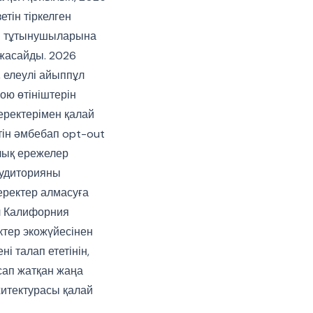
етін тіркелген
ия тұтынушыларына
жасайды. 2026
ы, елеулі айыппұл
ою өтініштерін
деректерімен қалай
ін әмбебап opt-out
лық ережелер
аудиторияны
еректер алмасуға
ұл Калифорния
ктер экожүйесінен
 талап ететінін,
асап жатқан жаңа
хитектурасы қалай