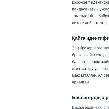
крос-сайт идентифи
пайдаланатын ұқса
төмендейтінін байқай
циклге дейін толтыр
Қайта идентиф
Заң брокерлерге жо
брокер кейін сол д
баспагерлердің жой
жалғастыру үшін өз 
мақсатталған, ал ре
арналған.
Баспагердің бір
Баспагердің өз бірі