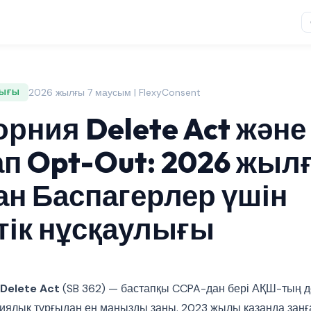
2026 жылғы 7 маусым | FlexyConsent
ЛЫҒЫ
рния Delete Act және
п Opt-Out: 2026 жыл
ан Баспагерлер үшін
тік нұсқаулығы
Delete Act
(SB 362) — бастапқы CCPA-дан бері АҚШ-тың д
циялық тұрғыдан ең маңызды заңы. 2023 жылы қазанда заңғ