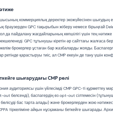
нәтиже
шысының коммерциялық деректер экожүйесінен шығудың ек
қ браузерден GPC тақырыбын жіберу немесе бірыңғай Delet
 жол да пайдалану жағдайларының көпшілігі үшін тең нәтиже 
кшеленеді. GPC тұтынушы кіретін әр сайттағы жалғаса бер
Тіркелім брокерлер ұстаған бар жазбаларды жояды. Баспагерл
ар ретінде қарастыруы тиіс, ал CMP екеуін де тану үшін к
еткейге шығарудағы CMP рөлі
ия аудиториясы үшін үйлесімді CMP GPC-ті құрметтеу мәрт
-out белсенді), баспагердің өз opt-out сілтемесін (тұтыну
 бөлісуді бас тарта алады) және брокерлерден жою нәтижес
PPA тіркеліміне айқын нұсқаманы беткейге шығарады. Архи