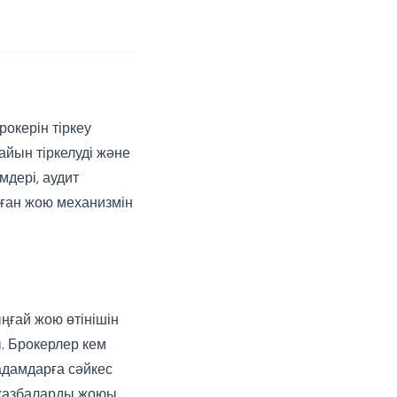
окерін тіркеу
йын тіркелуді және
мдері, аудит
лған жою механизмін
ңғай жою өтінішін
ы. Брокерлер кем
адамдарға сәйкес
с жазбаларды жоюы