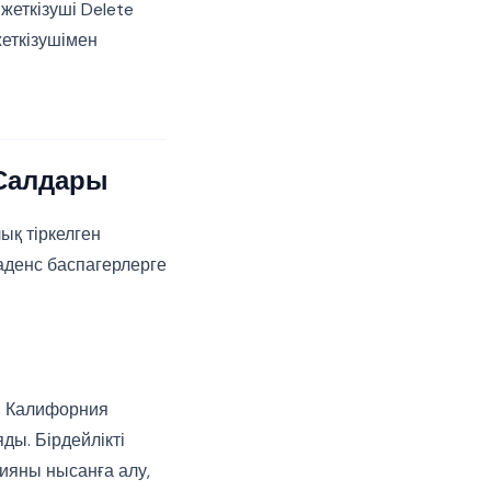
жеткізуші Delete
еткізушімен
 Салдары
ық тіркелген
аденс баспагерлерге
ен Калифорния
ды. Бірдейлікті
ияны нысанға алу,