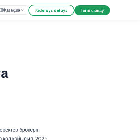
Қазақша
Кіdelays delays
Тегін сынау
ға
еректер брокерін
а қол қойылып, 2025