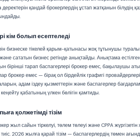
 деректерін қандай брокерлердің ұстап жатқанын білудің қаж
ындайды.
рі кім болып есептеледі
рін бизнеске тікелей қарым-қатынасы жоқ тұтынушы туралы
және сататын бизнес ретінде анықтайды. Анықтама естілген
ын бірінші тарап баспагерлері брокер емес, бақылаушы аты
ар брокер емес — бірақ ол бірдейлік графигі провайдерлерін
арын, адам іздеу қызметтерін және баспагерлер бағдарла
 кеңейту қабатының үлкен бөлігін қамтиды.
пыға қолжетімді тізім
кер жыл сайын тіркелуі, төлем төлеуі және CPPA жүргізетін
 тиіс. 2026 жылға қарай тізім — баспагерлердің төмен ағын