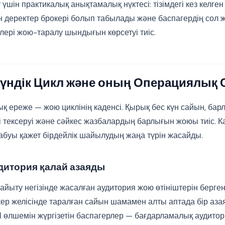
үшін практикалық анықтамалық нүктесі: тізімдегі кез келген 
н деректер брокері болып табылады және баспагердің сол ж
лері жою-таралу шындығын көрсетуі тиіс.
үндік Цикл және оның Операциялық
 ереже — жою циклінің каденсі. Қырық бес күн сайын, барл
і тексеруі және сәйкес жазбалардың барлығын жоюы тиіс. К
абуы қажет бірдейлік шайылудың жаңа түрін жасайды.
удитория қалай азаяды
байыту негізінде жасалған аудитория жою өтініштерін берг
р желісінде таралған сайын шамамен алты аптада бір азая
 өлшемін жүргізетін баспагерлер — бағдарламалық аудитор