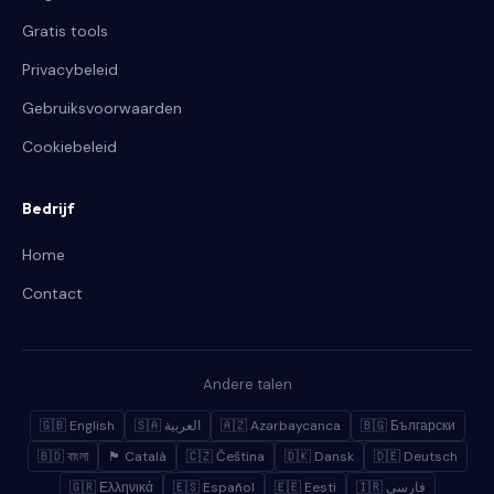
Gratis tools
Privacybeleid
Gebruiksvoorwaarden
Cookiebeleid
Bedrijf
Home
Contact
Andere talen
🇬🇧 English
🇸🇦 العربية
🇦🇿 Azərbaycanca
🇧🇬 Български
🇧🇩 বাংলা
🏴 Català
🇨🇿 Čeština
🇩🇰 Dansk
🇩🇪 Deutsch
🇬🇷 Ελληνικά
🇪🇸 Español
🇪🇪 Eesti
🇮🇷 فارسی