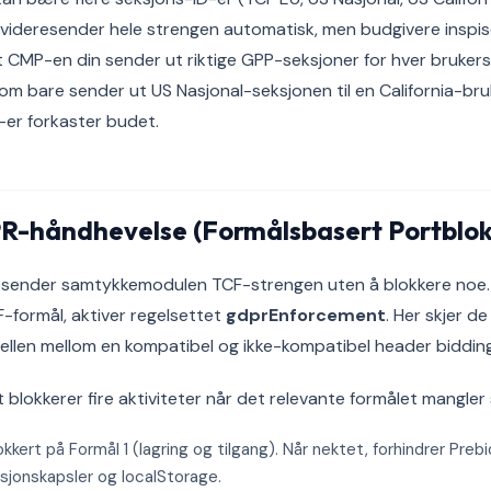
id videresender hele strengen automatisk, men budgivere inspis
at CMP-en din sender ut riktige GPP-seksjoner for hver brukers
om bare sender ut US Nasjonal-seksjonen til en California-bruker
er forkaster budet.
R-håndhevelse (Formålsbasert Portblok
sender samtykkemodulen TCF-strengen uten å blokkere noe. Fo
-formål, aktiver regelsettet
gdprEnforcement
. Her skjer de
kjellen mellom en kompatibel og ikke-kompatibel header biddin
 blokkerer fire aktiviteter når det relevante formålet mangler
kert på Formål 1 (lagring og tilgang). Når nektet, forhindrer Prebi
asjonskapsler og localStorage.