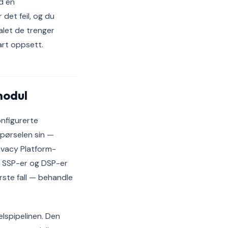
d en
det feil, og du
nalet de trenger
art oppsett.
modul
onfigurerte
pørselen sin —
ivacy Platform-
s SSP-er og DSP-er
rste fall — behandle
lspipelinen. Den