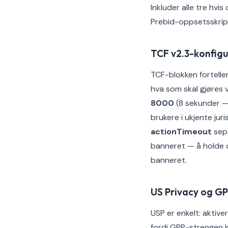
Inkluder alle tre hvi
Prebid-oppsetsskript
TCF v2.3-konfigu
TCF-blokken forteller
hva som skal gjøres 
8000
(8 sekunder —
brukere i ukjente jur
actionTimeout
sepa
banneret — å holde 
banneret.
US Privacy og G
USP er enkelt: aktiv
fordi GPP-strengen k