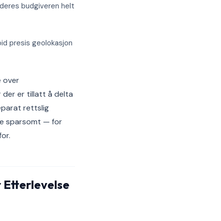
uderes budgiveren helt
bid presis geolokasjon
e over
der er tillatt å delta
parat rettslig
tte sparsomt — for
or.
 Etterlevelse