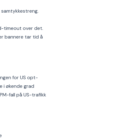
n samtykkestreng.
d-timeout over det.
r bannere tar tid å
ngen for US opt-
e i økende grad
PM-fall på US-trafikk
e