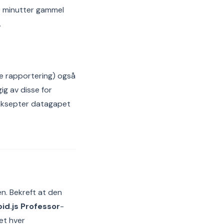
0 minutter gammel
.
de rapportering) også
ig av disse for
r aksepter datagapet
en. Bekreft at den
id.js Professor
-
et hver