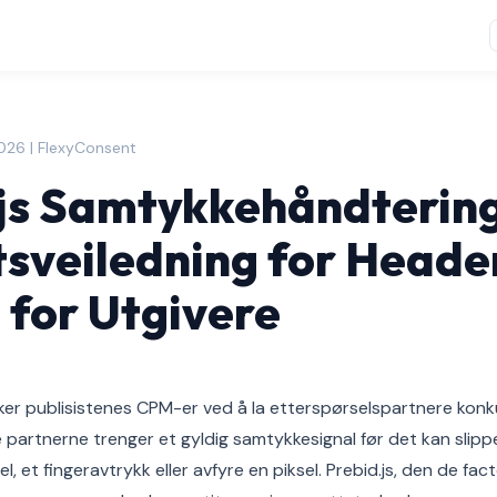
2026 | FlexyConsent
js Samtykkehåndtering
sveiledning for Heade
 for Utgivere
er publisistenes CPM-er ved å la etterspørselspartnere konku
 partnerne trenger et gyldig samtykkesignal før det kan slipp
, et fingeravtrykk eller avfyre en piksel. Prebid.js, den de fa