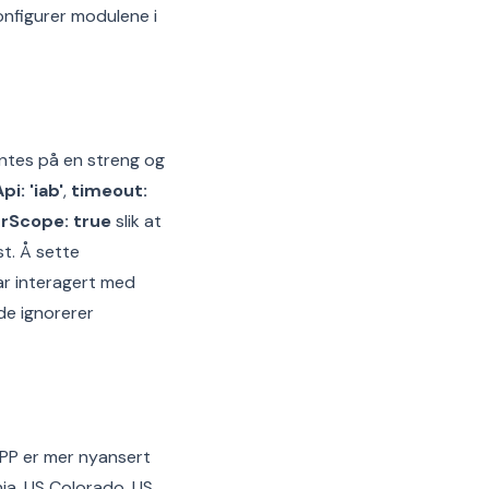
konfigurer modulene i
entes på en streng og
i: 'iab'
,
timeout:
rScope: true
slik at
st. Å sette
ar interagert med
de ignorerer
GPP er mer nyansert
nia, US Colorado, US