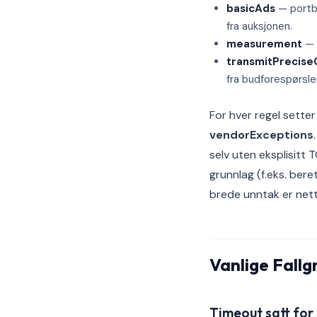
basicAds
— portbl
fra auksjonen.
measurement
— 
transmitPrecis
fra budforespørsler
For hver regel sette
vendorExceptions
selv uten eksplisitt
grunnlag (f.eks. ber
brede unntak er nett
Vanlige Fallg
Timeout satt for 