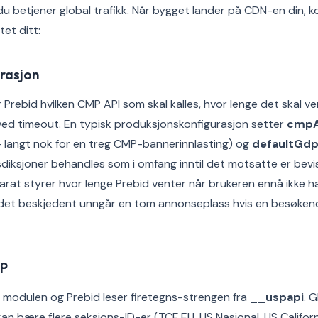
s du betjener global trafikk. Når bygget lander på CDN-en din, 
et ditt:
rasjon
 Prebid hvilken CMP API som skal kalles, hvor lenge det skal v
ved timeout. En typisk produksjonskonfigurasjon setter
cmpAp
 langt nok for en treg CMP-bannerinnlasting) og
defaultGdp
isdiksjoner behandles som i omfang inntil det motsatte er bevi
rat styrer hvor lenge Prebid venter når brukeren ennå ikke h
det beskjedent unngår en tom annonseplass hvis en besøken
PP
er modulen og Prebid leser firetegns-strengen fra
__uspapi
. 
an bære flere seksjons-ID-er (TCF EU, US Nasjonal, US Califor