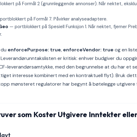
okkert på Formål 2 (grunnleggende annonser). Når nektet, ekskl
portblokkert på Formål 7. Påvirker analyseadaptere.
eGeo
— portblokkert på Spesiell Funksjon 1. Når nektet, fjerner Pre
.
r du
enforcePurpose: true
,
enforceVendor: true
og en list
. Leverandørunntakslisten er kritisk: enhver budgiver du oppgir 
 TCF-leverandørsamtykke, med den begrunnelse at du har et se
ettiget interesse kombinert med en kontraktuell flyt). Bruk de
opp mønsteret regulatorer har begynt å bøtelegge utgivere f
ruver som Koster Utgivere Inntekter eller
lavt