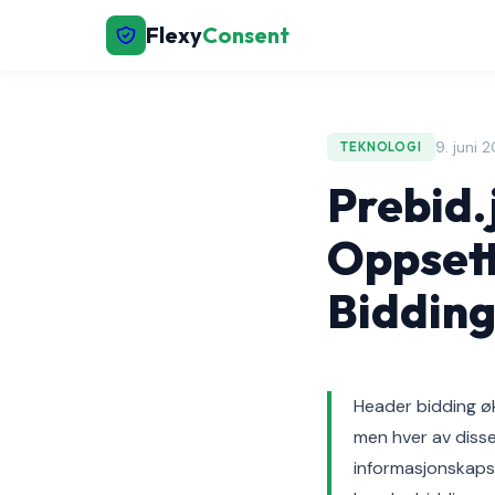
Flexy
Consent
9. juni 
TEKNOLOGI
Prebid.
Oppsett
Bidding
Header bidding øk
men hver av disse
informasjonskapsel