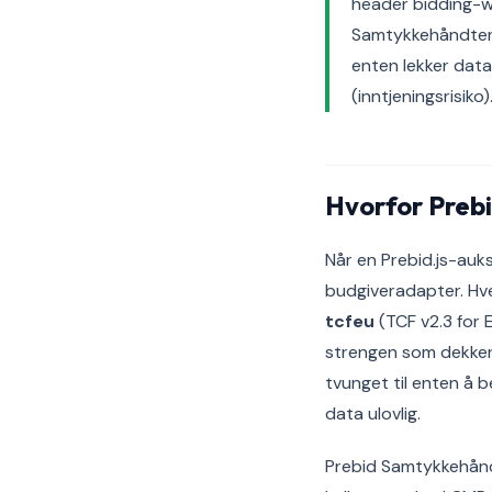
header bidding-w
Samtykkehåndterin
enten lekker data
(inntjeningsrisik
Hvorfor Preb
Når en Prebid.js-auks
budgiveradapter. Hv
tcfeu
(TCF v2.3 for 
strengen som dekker 
tvunget til enten å b
data ulovlig.
Prebid Samtykkehånd