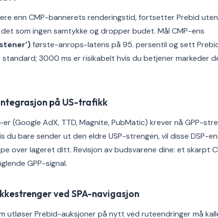
tere enn CMP-bannerets renderingstid, fortsetter Prebid ute
 det som ingen samtykke og dropper budet. Mål CMP-ens
stener')
første-anrops-latens på 95. persentil og sett Prebi
 standard; 3000 ms er risikabelt hvis du betjener markeder de
ntegrasjon på US-trafikk
-er (Google AdX, TTD, Magnite, PubMatic) krever nå GPP-stre
s du bare sender ut den eldre USP-strengen, vil disse DSP-en
pe over lageret ditt. Revisjon av budsvarene dine: et skarpt C
nglende GPP-signal.
kkestrenger ved SPA-navigasjon
 utløser Prebid-auksjoner på nytt ved ruteendringer må kall