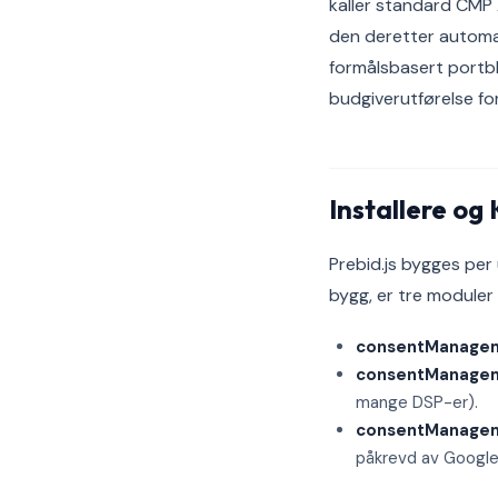
kaller standard CMP 
den deretter automat
formålsbasert portbl
budgiverutførelse fo
Installere og
Prebid.js bygges per 
bygg, er tre moduler
consentManage
consentManage
mange DSP-er).
consentManage
påkrevd av Google