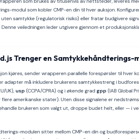
rapperen som brukes av titusenvis av nettsteder, leveres me
gs-modul som kobler CMP-en din til hver auksjon. Konfigurer 
 uten samtykke (regulatorisk risiko) eller fratar budgivere sig
o). Denne veiledningen leder utgivere gjennom et produksjonskl
id.js Trenger en Samtykkehåndterings-
jon kjøres, sender wrapperen parallelle forespørsler til hver k
er adapter må inkludere brukerens samtykkestreng i budfores
EU/UK),
usp
(CCPA/CPRA) og i økende grad
gpp
(IAB Global Pr
flere amerikanske stater). Uten disse signalene er nedstrøm
ehandle brukeren som valgt ut, droppe budet helt, eller — i ve
terings-modulen sitter mellom CMP-en din og budforespørse