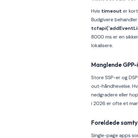
Hvis
timeout
er kor
Budgivere behandler
tcfapi('addEventLi
8000 ms er en sikker
lokalisere.
Manglende GPP-i
Store SSP-er og DSP
out-håndhevelse. Hvi
nedgradere eller hop
i 2026 er ofte et ma
Foreldede samty
Single-page apps som