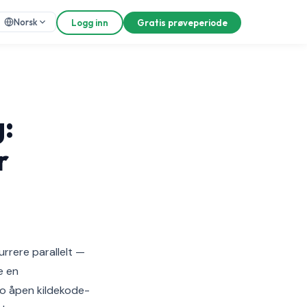
Norsk
Logg inn
Gratis prøveperiode
:
r
rrere parallelt —
e en
cto åpen kildekode-