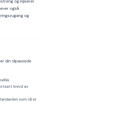
streng og injiserer
hever også
gringszugang og
er din tilpassede
afikk.
ortsatt krevd av
tandarden som nå er