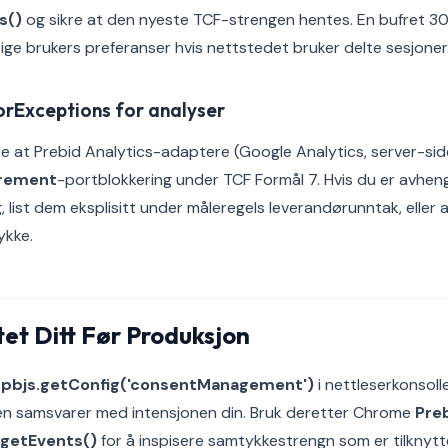
s()
og sikre at den nyeste TCF-strengen hentes. En bufret 3
ige brukers preferanser hvis nettstedet bruker delte sesjoner
rExceptions for analyser
e at Prebid Analytics-adaptere (Google Analytics, server-si
rement
-portblokkering under TCF Formål 7. Hvis du er avheng
, list dem eksplisitt under måleregels leverandørunntak, elle
ykke.
et Ditt Før Produksjon
r
pbjs.getConfig('consentManagement')
i nettleserkonsoll
nen samsvarer med intensjonen din. Bruk deretter Chrome
Preb
.getEvents()
for å inspisere samtykkestrengn som er tilknytt