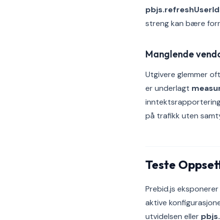
pbjs.refreshUserId
streng kan bære forr
Manglende vendo
Utgivere glemmer oft
er underlagt
measu
inntektsrapportering
på trafikk uten samt
Teste Oppsett
Prebid.js eksponere
aktive konfigurasjo
utvidelsen eller
pbjs