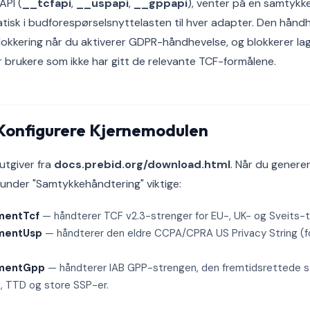
API (
__tcfapi
,
__uspapi
,
__gppapi
), venter på en samtykke
isk i budforespørselsnyttelasten til hver adapter. Den hånd
okkering når du aktiverer GDPR-håndhevelse, og blokkerer la
r brukere som ikke har gitt de relevante TCF-formålene.
 Konfigurere Kjernemodulen
utgiver fra
docs.prebid.org/download.html
. Når du generer
 under "Samtykkehåndtering" viktige:
mentTcf
— håndterer TCF v2.3-strenger for EU-, UK- og Sveits-tr
mentUsp
— håndterer den eldre CCPA/CPRA US Privacy String (f
mentGpp
— håndterer IAB GPP-strengen, den fremtidsrettede s
, TTD og store SSP-er.