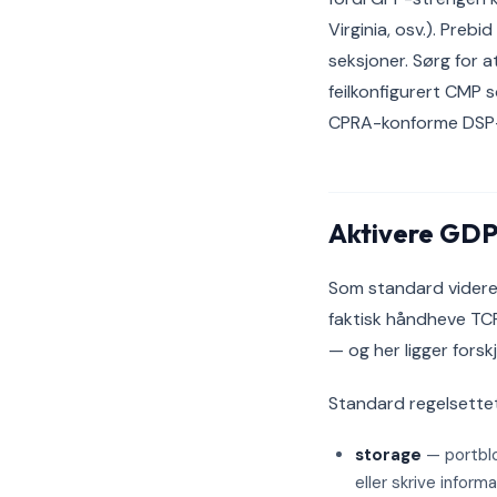
Virginia, osv.). Preb
seksjoner. Sørg for 
feilkonfigurert CMP s
CPRA-konforme DSP-
Aktivere GDP
Som standard videre
faktisk håndheve TCF
— og her ligger fors
Standard regelsettet
storage
— portblok
eller skrive inform