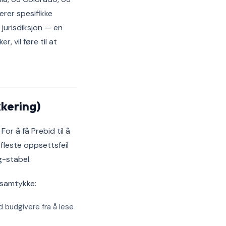
erer spesifikke
 jurisdiksjon — en
, vil føre til at
kering)
r å få Prebid til å
 fleste oppsettsfeil
g-stabel.
 samtykke:
d budgivere fra å lese