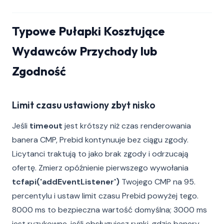
Typowe Pułapki Kosztujące
Wydawców Przychody lub
Zgodność
Limit czasu ustawiony zbyt nisko
Jeśli
timeout
jest krótszy niż czas renderowania
banera CMP, Prebid kontynuuje bez ciągu zgody.
Licytanci traktują to jako brak zgody i odrzucają
ofertę. Zmierz opóźnienie pierwszego wywołania
tcfapi('addEventListener')
Twojego CMP na 95.
percentylu i ustaw limit czasu Prebid powyżej tego.
8000 ms to bezpieczna wartość domyślna; 3000 ms
jest ryzykowne, jeśli obsługujesz rynki, gdzie banery