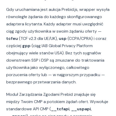
Gdy uruchamiana jest aukcja Prebid.js, wrapper wysyła
równoległe żądania do każdego skonfigurowanego
adaptera licytanta. Każdy adapter musi uwzględnić
ciąg zgody użytkownika w swoim żądaniu oferty —
tcfeu
(TCF v2.3 dla UE/UK),
usp
(CCPA/CPRA) i coraz
częściej
gpp
(ciąg IAB Global Privacy Platform
obejmujący wiele stanów USA). Bez tych sygnałów
downstream SSP i DSP są zmuszane do traktowania
użytkownika jako wyłączonego, całkowitego
porzucenia oferty lub — w najgorszym przypadku —
bezprawnego przetwarzania danych.
Moduł Zarządzania Zgodami Prebid znajduje się
między Twoim CMP a potokiem żądań ofert. Wywołuje
standardowe API CMP (
__tcfapi
,
__uspapi
,