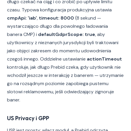
długo czekać na ciąg i co zrobić po upływie limitu
czasu. Typowa konfiguracja produkcyjna ustawia
cmpApi: 'iab'
,
timeout: 8000
(8 sekund —
wystarczająco długo dla powolnego ładowania
banera CMP) i
defaultGdprScope: true
, aby
użytkownicy z nieznanych jurysdykcji byli traktowani
jako objęci zakresem do momentu udowodnienia
czegoś innego. Oddzielne ustawianie
actionTimeout
kontroluje, jak długo Prebid czeka, gdy użytkownik nie
wchodził jeszcze w interakcję z banerem — utrzymanie
go na rozsądnym poziomie zapobiega pustemu
slotowi reklamowemu, jeśli odwiedzający zignoruje
baner.
US Privacy i GPP
USP jest prosty: włącz moduł, a Prebid odczyta