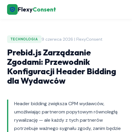
Flexy
Consent
9 czerwca 2026 | FlexyConsent
TECHNOLOGIA
Prebid.js Zarządzanie
Zgodami: Przewodnik
Konfiguracji Header Bidding
dla Wydawców
Header bidding zwiększa CPM wydawców,
umożliwiając partnerom popytowym równoległą
rywalizację — ale każdy z tych partnerów
potrzebuje ważnego sygnału zgody, zanim będzie