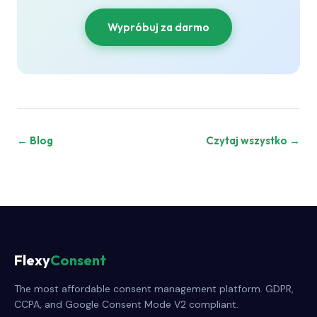
Wypróbuj za darmo
← Blog
Czytaj wszystko →
Flexy
Consent
The most affordable consent management platform. GDPR,
CCPA, and Google Consent Mode V2 compliant.