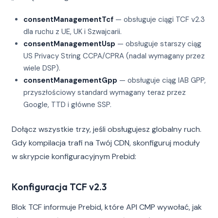
consentManagementTcf
— obsługuje ciągi TCF v2.3
dla ruchu z UE, UK i Szwajcarii.
consentManagementUsp
— obsługuje starszy ciąg
US Privacy String CCPA/CPRA (nadal wymagany przez
wiele DSP).
consentManagementGpp
— obsługuje ciąg IAB GPP,
przyszłościowy standard wymagany teraz przez
Google, TTD i główne SSP.
Dołącz wszystkie trzy, jeśli obsługujesz globalny ruch.
Gdy kompilacja trafi na Twój CDN, skonfiguruj moduły
w skrypcie konfiguracyjnym Prebid:
Konfiguracja TCF v2.3
Blok TCF informuje Prebid, które API CMP wywołać, jak