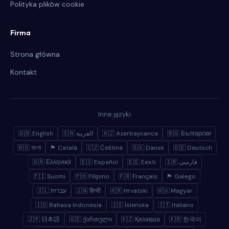
Polityka plików cookie
Firma
Strona główna
Kontakt
Inne języki
🇬🇧 English
🇸🇦 العربية
🇦🇿 Azərbaycanca
🇧🇬 Български
🇧🇩 বাংলা
🏴 Català
🇨🇿 Čeština
🇩🇰 Dansk
🇩🇪 Deutsch
🇬🇷 Ελληνικά
🇪🇸 Español
🇪🇪 Eesti
🇮🇷 فارسی
🇫🇮 Suomi
🇵🇭 Filipino
🇫🇷 Français
🏴 Galego
🇮🇱 עברית
🇮🇳 हिन्दी
🇭🇷 Hrvatski
🇭🇺 Magyar
🇮🇩 Bahasa Indonesia
🇮🇸 Íslenska
🇮🇹 Italiano
🇯🇵 日本語
🇬🇪 ქართული
🇰🇿 Қазақша
🇰🇷 한국어