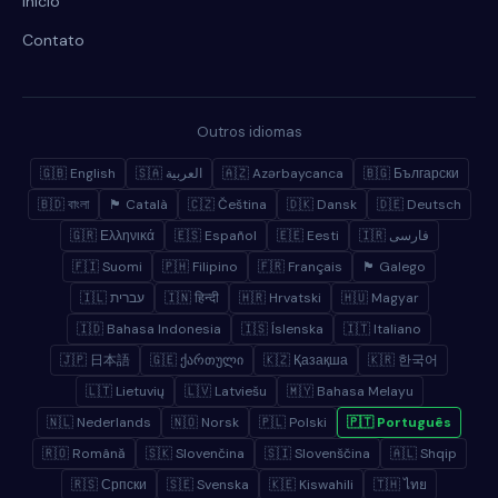
Início
Contato
Outros idiomas
🇬🇧 English
🇸🇦 العربية
🇦🇿 Azərbaycanca
🇧🇬 Български
🇧🇩 বাংলা
🏴 Català
🇨🇿 Čeština
🇩🇰 Dansk
🇩🇪 Deutsch
🇬🇷 Ελληνικά
🇪🇸 Español
🇪🇪 Eesti
🇮🇷 فارسی
🇫🇮 Suomi
🇵🇭 Filipino
🇫🇷 Français
🏴 Galego
🇮🇱 עברית
🇮🇳 हिन्दी
🇭🇷 Hrvatski
🇭🇺 Magyar
🇮🇩 Bahasa Indonesia
🇮🇸 Íslenska
🇮🇹 Italiano
🇯🇵 日本語
🇬🇪 ქართული
🇰🇿 Қазақша
🇰🇷 한국어
🇱🇹 Lietuvių
🇱🇻 Latviešu
🇲🇾 Bahasa Melayu
🇳🇱 Nederlands
🇳🇴 Norsk
🇵🇱 Polski
🇵🇹 Português
🇷🇴 Română
🇸🇰 Slovenčina
🇸🇮 Slovenščina
🇦🇱 Shqip
🇷🇸 Српски
🇸🇪 Svenska
🇰🇪 Kiswahili
🇹🇭 ไทย