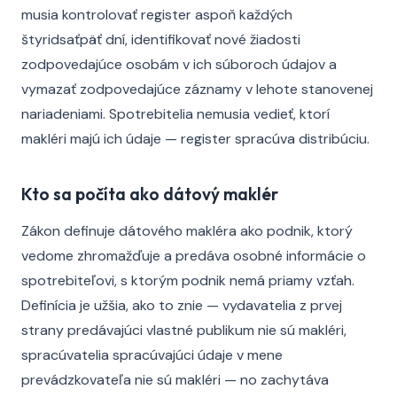
musia kontrolovať register aspoň každých
štyridsaťpäť dní, identifikovať nové žiadosti
zodpovedajúce osobám v ich súboroch údajov a
vymazať zodpovedajúce záznamy v lehote stanovenej
nariadeniami. Spotrebitelia nemusia vedieť, ktorí
makléri majú ich údaje — register spracúva distribúciu.
Kto sa počíta ako dátový maklér
Zákon definuje dátového makléra ako podnik, ktorý
vedome zhromažďuje a predáva osobné informácie o
spotrebiteľovi, s ktorým podnik nemá priamy vzťah.
Definícia je užšia, ako to znie — vydavatelia z prvej
strany predávajúci vlastné publikum nie sú makléri,
spracúvatelia spracúvajúci údaje v mene
prevádzkovateľa nie sú makléri — no zachytáva