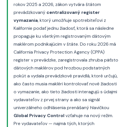
rokov 2025 a 2026, zákon vytvára štátom
prevádzkovaný
centralizovaný register
vymazania
, ktorý umožňuje spotrebiteľovi z
Kalifornie podať jednu žiadosť, ktorá sa následne
propaguje ku všetkým registrovaným dátovým
maklérom podnikajúcim v štáte. Do roku 2026 má
California Privacy Protection Agency (CPPA)
register v prevádzke, zaregistrovala zhruba päťsto
dátových maklérov pod hrozbou podstatných
pokút a vydala prevádzkové pravidlá, ktoré určujú,
ako často musia makléri kontrolovať nové žiadosti
o vymazanie, ako tieto žiadosti interagujú s údajmi
vydavateľov z prvej strany a ako sa signál
univerzálneho odhlásenia prenášaný hlavičkou
Global Privacy Control
vzťahuje na nový režim.
Pre vydavateľov — najmä tých, ktorých