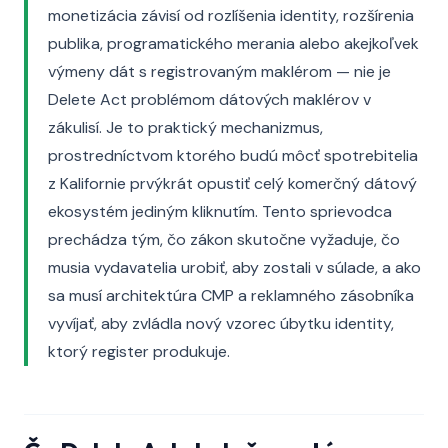
monetizácia závisí od rozlíšenia identity, rozšírenia
publika, programatického merania alebo akejkoľvek
výmeny dát s registrovaným maklérom — nie je
Delete Act problémom dátových maklérov v
zákulisí. Je to praktický mechanizmus,
prostredníctvom ktorého budú môcť spotrebitelia
z Kalifornie prvýkrát opustiť celý komerčný dátový
ekosystém jediným kliknutím. Tento sprievodca
prechádza tým, čo zákon skutočne vyžaduje, čo
musia vydavatelia urobiť, aby zostali v súlade, a ako
sa musí architektúra CMP a reklamného zásobníka
vyvíjať, aby zvládla nový vzorec úbytku identity,
ktorý register produkuje.