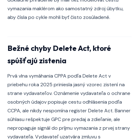
vymazania maklérom ako samostatný zdroj úbytku,
aby čísla po cykle mohli byť čisto zosúladené.
Bežné chyby Delete Act, ktoré
spúšťajú zistenia
Prvá vlna vymáhania CPPA podľa Delete Act v
priebehu roka 2025 priniesla jasný vzorec zistení na
strane vydavateľov. Oznámenie vydavateľa o ochrane
osobných údajov popisuje cestu odhlásenia podľa
CCPA, ale nikdy nespomína register Delete Act. Banner
súhlasu rešpektuje GPC pre predaj a zdieľanie, ale
nepropaguje signál do príjmu vymazania z prvej strany
vydavateľa. Vydavateľ uzatvára zmluvu s