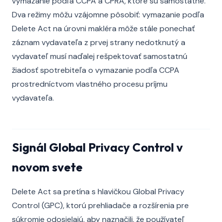
vymazanie podľa CCPA a CPRA, ktoré sú samostatné.
Dva režimy môžu vzájomne pôsobiť: vymazanie podľa
Delete Act na úrovni makléra môže stále ponechať
záznam vydavateľa z prvej strany nedotknutý a
vydavateľ musí naďalej rešpektovať samostatnú
žiadosť spotrebiteľa o vymazanie podľa CCPA
prostredníctvom vlastného procesu príjmu
vydavateľa.
Signál Global Privacy Control v
novom svete
Delete Act sa pretína s hlavičkou Global Privacy
Control (GPC), ktorú prehliadače a rozšírenia pre
súkromie odosielajú, aby naznačili, že používateľ