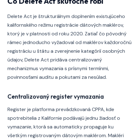
Čo Delete Act skutočne robí
Delete Act je štrukturálnym doplnením existujúceho
kalifornského režimu registrácie dátových maklérov,
ktorý je v platnosti od roku 2020. Zatiaľ čo pôvodný
rámec jednoducho vyžadoval od maklérov každoročnú
registráciu u štátu a zverejnenie kategórií osobných
údajov, Delete Act pridáva centralizovaný
mechanizmus vymazania s prísnymi termínmi,
povinnosťami auditu a pokutami za nesúlad.
Centralizovaný register vymazania
Register je platforma prevádzkovaná CPPA, kde
spotrebitelia z Kalifornie podávajú jednu žiadosť o
vymazanie, ktorá sa automaticky propaguje ku
všetkým registrovaným dátovým maklérom. Makléri