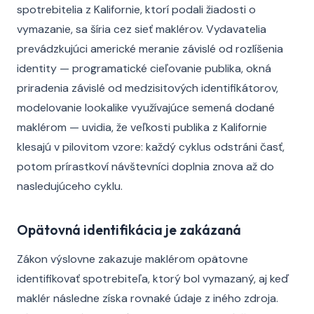
spotrebitelia z Kalifornie, ktorí podali žiadosti o
vymazanie, sa šíria cez sieť maklérov. Vydavatelia
prevádzkujúci americké meranie závislé od rozlíšenia
identity — programatické cieľovanie publika, okná
priradenia závislé od medzisitových identifikátorov,
modelovanie lookalike využívajúce semená dodané
maklérom — uvidia, že veľkosti publika z Kalifornie
klesajú v pilovitom vzore: každý cyklus odstráni časť,
potom prírastkoví návštevníci doplnia znova až do
nasledujúceho cyklu.
Opätovná identifikácia je zakázaná
Zákon výslovne zakazuje maklérom opätovne
identifikovať spotrebiteľa, ktorý bol vymazaný, aj keď
maklér následne získa rovnaké údaje z iného zdroja.