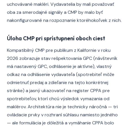
uchovávané makléri. Vydavatelia by mali považovať
oba za smerodajné signály a CMP by malo byť
nakonfigurované na rozpoznanie ktoréhokoľvek z nich.
Úloha CMP pri sprístupnení oboch ciest
Kompatibilný CMP pre publikum z Kalifornie v roku
2026 zobrazuje stav rešpektovania GPC (návštevník
má nastavený GPC, odhlásenie je aktívne), vlastný
odkaz na odhlásenie vydavateľa (spotrebiteľ môže
odmietnuť predaj a zdieľanie na tejto konkrétnej
stránke) a jasný ukazovateľ na register CPPA pre
spotrebiteľov, ktorí chcú výsledok vymazania od
maklérov. Architektúra nie je technicky náročná — tri
ovládacie prvky v rozhraní súhlasu namiesto jedného
— ale formulácia je dôležitá a vymáhanie CPPA bolo