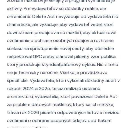
zoznam maklérov je verejný a program vymáhania je
aktívny. Pre vydavateľov sú dôsledky reálne, ale
ohraničené: Delete Act nevyžaduje od vydavateľa nič
dramatické, ale vyžaduje, aby vydavateľ vedel, ktorí
downstream predajcovia sú makléri, aby aktualizoval
oznámenie o ochrane osobných údajov a rozhranie
súhlasu na sprístupnenie novej cesty, aby dôsledne
rešpektoval GPC a aby plánoval pilovitý vzor publika,
ktorý produkuje štyridsaťpäťdňový cyklus. Nič z toho
nie je technicky náročné. Všetko je prevádzkovo
špecifické. Vydavatelia, ktorí vykonali dôkladný audit v
rokoch 2024 a 2025, teraz realizujú ustálenú
architektúru; vydavatelia, ktorí považovali Delete Act
za problém dátových maklérov, ktorý sa ich netýka,
trávia rok 2026 písaním odpovedných listov a revíziou
oznámení o ochrane osobných údajov pod tlakom