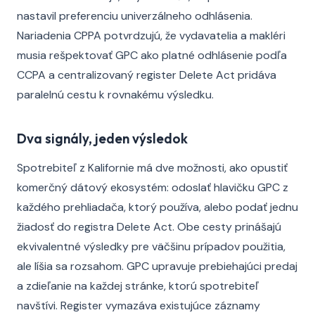
nastavil preferenciu univerzálneho odhlásenia.
Nariadenia CPPA potvrdzujú, že vydavatelia a makléri
musia rešpektovať GPC ako platné odhlásenie podľa
CCPA a centralizovaný register Delete Act pridáva
paralelnú cestu k rovnakému výsledku.
Dva signály, jeden výsledok
Spotrebiteľ z Kalifornie má dve možnosti, ako opustiť
komerčný dátový ekosystém: odoslať hlavičku GPC z
každého prehliadača, ktorý používa, alebo podať jednu
žiadosť do registra Delete Act. Obe cesty prinášajú
ekvivalentné výsledky pre väčšinu prípadov použitia,
ale líšia sa rozsahom. GPC upravuje prebiehajúci predaj
a zdieľanie na každej stránke, ktorú spotrebiteľ
navštívi. Register vymazáva existujúce záznamy