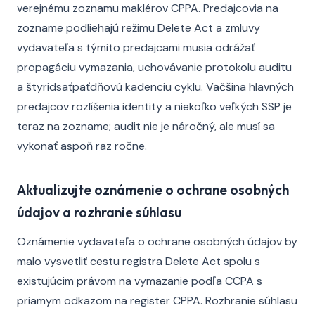
verejnému zoznamu maklérov CPPA. Predajcovia na
zozname podliehajú režimu Delete Act a zmluvy
vydavateľa s týmito predajcami musia odrážať
propagáciu vymazania, uchovávanie protokolu auditu
a štyridsaťpäťdňovú kadenciu cyklu. Väčšina hlavných
predajcov rozlíšenia identity a niekoľko veľkých SSP je
teraz na zozname; audit nie je náročný, ale musí sa
vykonať aspoň raz ročne.
Aktualizujte oznámenie o ochrane osobných
údajov a rozhranie súhlasu
Oznámenie vydavateľa o ochrane osobných údajov by
malo vysvetliť cestu registra Delete Act spolu s
existujúcim právom na vymazanie podľa CCPA s
priamym odkazom na register CPPA. Rozhranie súhlasu