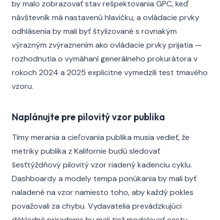
by malo zobrazovať stav rešpektovania GPC, keď
návštevník má nastavenú hlavičku, a ovládacie prvky
odhlásenia by mali byť štylizované s rovnakým
výrazným zvýraznením ako ovládacie prvky prijatia —
rozhodnutia o vymáhaní generálneho prokurátora v
rokoch 2024 a 2025 explicitne vymedzili test tmavého
vzoru.
Naplánujte pre pilovitý vzor publika
Tímy merania a cieľovania publika musia vedieť, že
metriky publika z Kalifornie budú sledovať
šesťtýždňový pilovitý vzor riadený kadenciu cyklu.
Dashboardy a modely tempa ponúkania by mali byť
naladené na vzor namiesto toho, aby každý pokles
považovali za chybu. Vydavatelia prevádzkujúci
dôkladné priradenie by mali tiež modelovať cestu