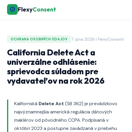
Flexy
Consent
7. júna 2026 | FlexyConsent
OCHRANA OSOBNÝCH ÚDAJOV
California Delete Act a
univerzálne odhlásenie:
sprievodca súladom pre
vydavateľov na rok 2026
Kalifornská
Delete Act
(SB 362) je prevádzkovo
najvýznamnejšia americká regulácia dátových
maklérov od pôvodného CCPA. Podpísaná v
októbri 2023 a postupne zavádzaná v priebehu