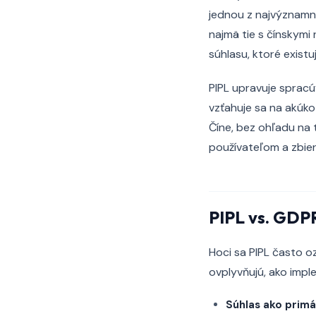
jednou z najvýznamne
najmä tie s čínskymi
súhlasu, ktoré existu
PIPL upravuje spracú
vzťahuje sa na akúko
Číne, bez ohľadu na 
používateľom a zbier
PIPL vs. GDPR
Hoci sa PIPL často o
ovplyvňujú, ako impl
Súhlas ako primá