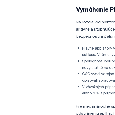
Vymáhanie PI
Na rozdiel od niektor
aktívne a stupňujúce
bezpečnosti a ďalším
Hlavné app story v
súhlasu. V rámci v
Spoločnosti boli 
nevyhnutné na dek
CAC vydal verejné
opisovali spracova
V závažných prípa
alebo 5 % z príjmo
Pre medzinárodné spo
odstráneniu aplikácií