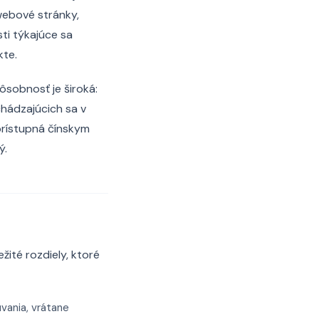
webové stránky,
ti týkajúce sa
kte.
ôsobnosť je široká:
hádzajúcich sa v
 prístupná čínskym
ý.
ité rozdiely, ktoré
vania, vrátane