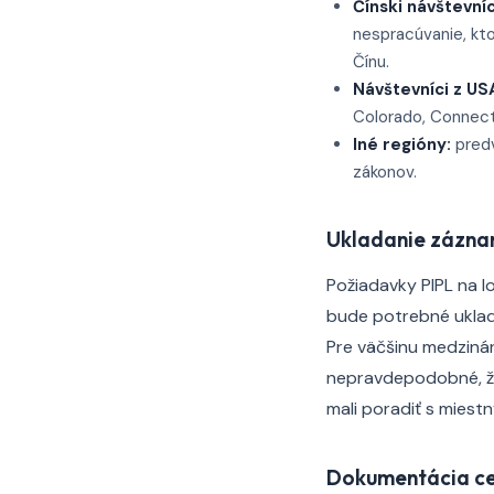
Čínski návštevníc
nespracúvanie, kto
Čínu.
Návštevníci z US
Colorado, Connecti
Iné regióny:
predv
zákonov.
Ukladanie zázna
Požiadavky PIPL na l
bude potrebné uklada
Pre väčšinu medziná
nepravdepodobné, že
mali poradiť s mies
Dokumentácia ce