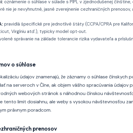
i:
oznámenie o súhlase v súlade s PIPL v zjednodušenej čínštine, 
ré nie je nevyhnutné, jasné zverejnenie cezhraničných prenosov, 
A:
pravidlá špecifické pre jednotlivé štáty (CCPA/CPRA pre Kalifor
cut, Virgíniu atď.), typicky model opt‑out.
olené správanie na základe tolerancie rizika vydavateľa a príslu
mov o súhlase
okalizáciu údajov znamenajú, že záznamy o súhlase čínskych 
ť na serveroch v Číne, ak objem vášho spracúvania údajov pr
rodných webových stránok s náhodnou čínskou návštevnosťo
 tento limit dosiahnu, ale weby s vysokou návštevnosťou za
tnym právnym poradcom.
zhraničných prenosov