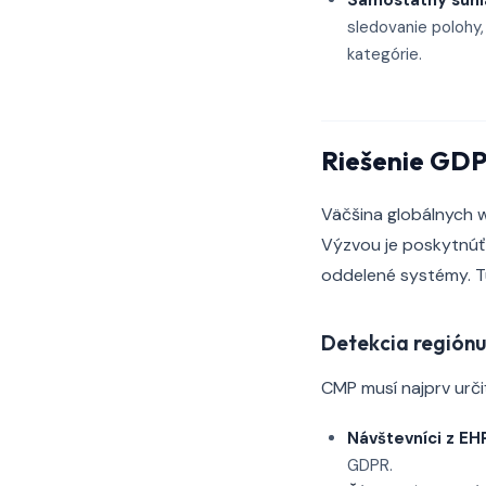
Samostatný súhla
sledovanie polohy,
kategórie.
Riešenie GD
Väčšina globálnych 
Výzvou je poskytnúť
oddelené systémy. Tu
Detekcia regiónu
CMP musí najprv urči
Návštevníci z EH
GDPR.