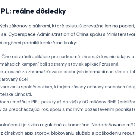
PL: reálne dôsledky
ých zákonov o súkromí, ktoré existujú prevažne len na papieri
 sa. Cyberspace Administration of China spolu s Ministerstvo
i orgánmi podnikli konkrétne kroky:
 Číne odstránili aplikácie pre nadmerné zhromažďovanie údajov a
ymáhacích kampaní boli zoznamy stoviek aplikácií zrušené.
pokutované za zhromažďovanie osobných informácií nad rámec to
larovaný účel.
 varovania spoločnostiam, ktorých zásady ochrany osobných úd
teľské činnosti.
doch umožňuje PIPL pokuty až do výšky 50 miliónov RMB (približn
v za predchádzajúci rok, spolu s možným pozastavením podnikateľ
ločnosti je riziko regulačné aj komerčné. Nedodržiavanie môž
 z čínskych app storov, blokovaniu služieb a poškodeniu reput