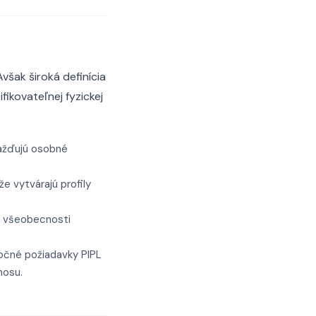
však široká definícia
fikovateľnej fyzickej
mažďujú osobné
e vytvárajú profily
vo všeobecnosti
točné požiadavky PIPL
nosu.