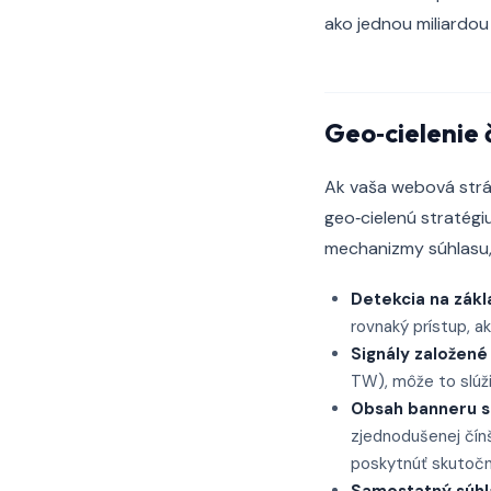
ako jednou miliardou
Geo‑cielenie 
Ak vaša webová strán
geo‑cielenú stratégi
mechanizmy súhlasu, 
Detekcia na zákl
rovnaký prístup, a
Signály založené 
TW), môže to slúži
Obsah banneru s
zjednodušenej čín
poskytnúť skutočn