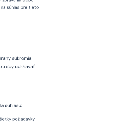
e správania alebo
 na súhlas pre tieto
hrany súkromia.
otreby udržiavať
lá súhlasu:
všetky požiadavky