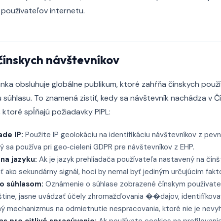
 používateľov internetu.
čínskych návštevníkov
ka obsluhuje globálne publikum, ktoré zahŕňa čínskych použí
u súhlasu. To znamená zistiť, kedy sa návštevník nachádza v Čí
ktoré spĺňajú požiadavky PIPL:
ade IP:
Použite IP geolokáciu na identifikáciu návštevníkov z pevni
ký sa používa pri geo‑cielení GDPR pre návštevníkov z EHP.
na jazyku:
Ak je jazyk prehliadača používateľa nastavený na čín
ť ako sekundárny signál, hoci by nemal byť jediným určujúcim fak
o súhlasom:
Oznámenie o súhlase zobrazené čínskym používate
štine, jasne uvádzať účely zhromažďovania ��dajov, identifikov
ý mechanizmus na odmietnutie nespracovania, ktoré nie je nevy