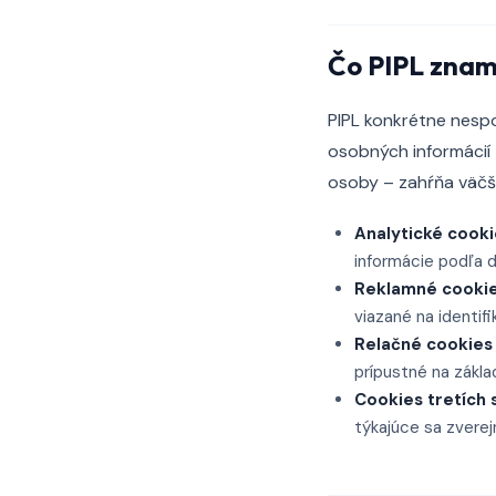
Čo PIPL znam
PIPL konkrétne nespo
osobných informácií –
osoby – zahŕňa väčš
Analytické cooki
informácie podľa de
Reklamné cooki
viazané na identifi
Relačné cookies
prípustné na zákla
Cookies tretích 
týkajúce sa zverej