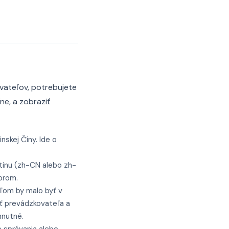
vateľov, potrebujete
ne, a zobraziť
nskej Číny. Ide o
štinu (zh-CN alebo zh-
torom.
ľom by malo byť v
ať prevádzkovateľa a
hnutné.