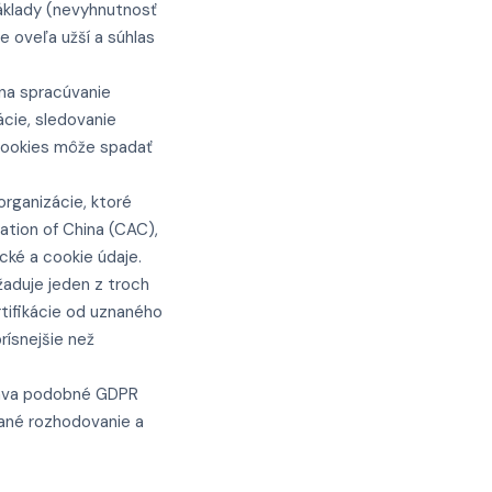
základy (nevyhnutnosť
e oveľa užší a súhlas
na spracúvanie
ácie, sledovanie
 cookies môže spadať
organizácie, ktoré
tion of China (CAC),
cké a cookie údaje.
aduje jeden z troch
ifikácie od uznaného
rísnejšie než
ráva podobné GDPR
vané rozhodovanie a