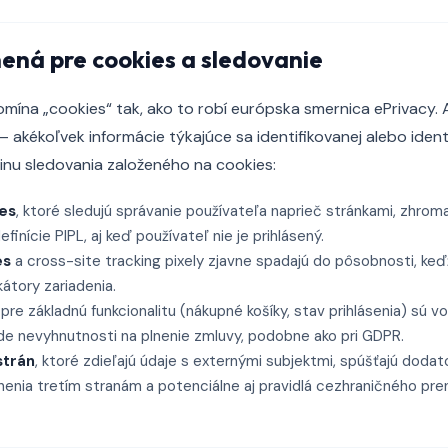
ená pre cookies a sledovanie
mína „cookies“ tak, ako to robí európska smernica ePrivacy. A
 akékoľvek informácie týkajúce sa identifikovanej alebo identi
inu sledovania založeného na cookies:
es
, ktoré sledujú správanie používateľa naprieč stránkami, zhro
finície PIPL, aj keď používateľ nie je prihlásený.
es
a cross-site tracking pixely zjavne spadajú do pôsobnosti, keďž
kátory zariadenia.
pre základnú funkcionalitu (nákupné košíky, stav prihlásenia) sú 
de nevyhnutnosti na plnenie zmluvy, podobne ako pri GDPR.
strán
, ktoré zdieľajú údaje s externými subjektmi, spúšťajú doda
nenia tretím stranám a potenciálne aj pravidlá cezhraničného pre