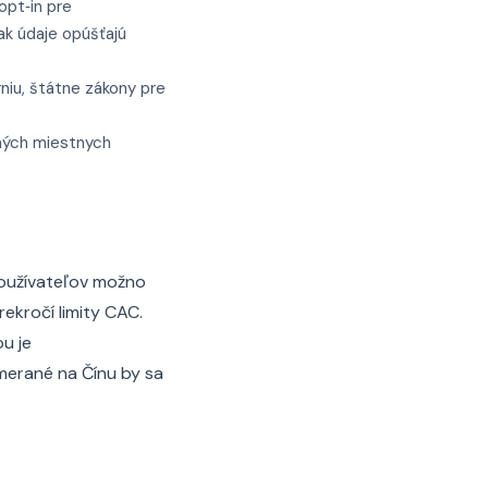
opt‑in pre
ak údaje opúšťajú
niu, štátne zákony pre
šných miestnych
používateľov možno
ekročí limity CAC.
u je
merané na Čínu by sa