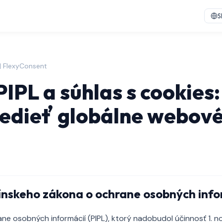
S
 | FlexyConsent
PIPL a súhlas s cookies:
edieť globálne webov
ínskeho zákona o ochrane osobných info
ne osobných informácií (PIPL), ktorý nadobudol účinnosť 1. n