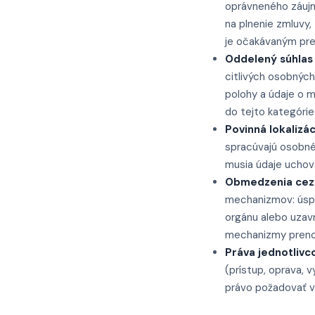
oprávneného záujmu
na plnenie zmluvy,
je očakávaným pre
Oddelený súhlas p
citlivých osobných
polohy a údaje o 
do tejto kategórie
Povinná lokalizác
spracúvajú osobné
musia údaje uchová
Obmedzenia cez
mechanizmov: úspe
orgánu alebo uzav
mechanizmy preno
Práva jednotlivc
(prístup, oprava,
právo požadovať v