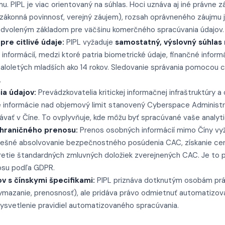
. PIPL je viac orientovaný na súhlas. Hoci uznáva aj iné právne 
 zákonná povinnosť, verejný záujem), rozsah oprávneného záujmu j
dvoleným základom pre väčšinu komerčného spracúvania údajov.
re citlivé údaje:
PIPL vyžaduje
samostatný, výslovný súhlas
 informácií, medzi ktoré patria biometrické údaje, finančné inform
maloletých mladších ako 14 rokov. Sledovanie správania pomocou
.
ia údajov:
Prevádzkovatelia kritickej informačnej infraštruktúry a 
 informácie nad objemový limit stanovený Cyberspace Administra
vať v Číne. To ovplyvňuje, kde môžu byť spracúvané vaše analyti
hraničného prenosu:
Prenos osobných informácií mimo Číny vyž
šné absolvovanie bezpečnostného posúdenia CAC, získanie cert
retie štandardných zmluvných doložiek zverejnených CAC. Je to p
su podľa GDPR.
ov s čínskymi špecifikami:
PIPL priznáva dotknutým osobám p
 vymazanie, prenosnosť), ale pridáva právo odmietnuť automatizo
ysvetlenie pravidiel automatizovaného spracúvania.