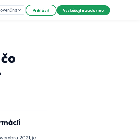
lovenčina
Prihlásiť
Vyskúšajte zadarmo
 čo
é
rmácií
ovembra 2021, je