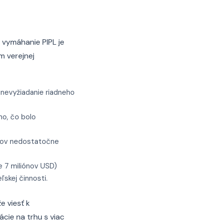
, vymáhanie PIPL je
m verejnej
 nevyžiadanie riadneho
ho, čo bolo
ajov nedostatočne
e 7 miliónov USD)
skej činnosti.
e viesť k
ácie na trhu s viac