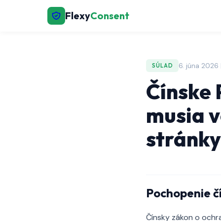
Flexy
Consent
6. júna 2026
SÚLAD
Čínske 
musia v
stránky
Pochopenie č
Čínsky zákon o ochra