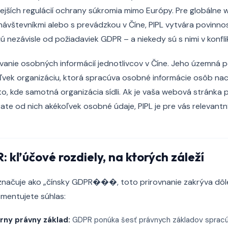
jších regulácií ochrany súkromia mimo Európy. Pre globálne 
 návštevníkmi alebo s prevádzkou v Číne, PIPL vytvára povinnos
jú nezávisle od požiadaviek GDPR – a niekedy sú s nimi v konfli
vanie osobných informácií jednotlivcov v Číne. Jeho územná p
ľvek organizáciu, ktorá spracúva osobné informácie osôb nac
to, kde samotná organizácia sídli. Ak je vaša webová stránka
ate od nich akékoľvek osobné údaje, PIPL je pre vás relevantn
: kľúčové rozdiely, na ktorých záleží
značuje ako „čínsky GDPR���, toto prirovnanie zakrýva dôlež
ementujete súhlas:
rny právny základ:
GDPR ponúka šesť právnych základov spracú