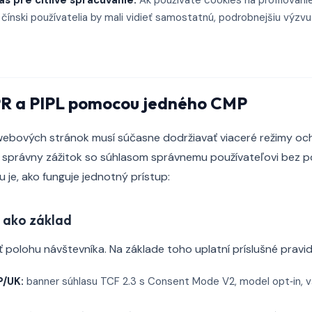
s pre citlivé spracúvanie:
Ak používate cookies na profilovani
 čínski používatelia by mali vidieť samostatnú, podrobnejšiu výzvu
PR a PIPL pomocou jedného CMP
webových stránok musí súčasne dodržiavať viaceré režimy oc
 správny zážitok so súhlasom správnemu používateľovi bez p
 je, ako funguje jednotný prístup:
 ako základ
ť polohu návštevníka. Na základe toho uplatní príslušné pravid
P/UK:
banner súhlasu TCF 2.3 s Consent Mode V2, model opt‑in, 