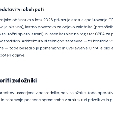
edstavitvi obeh poti
ornijsko občinstvo v letu 2026 prikazuje status spoštovanja G
va je aktivna), lastno povezavo za odjavo založnika (potrošnik
 tej točni spletni strani) in jasen kazalec na register CPPA za po
 posrednikih. Arhitektura ni tehnično zahtevna — tri kontrole 
ne — toda besedilo je pomembno in uveljavljanje CPPA je bilo a
h poteh odjave.
riti založniki
ureditev, usmerjena v posrednike, ne v založnike, toda operati
e in zahtevajo posebne spremembe v arhitekturi privolitve in 