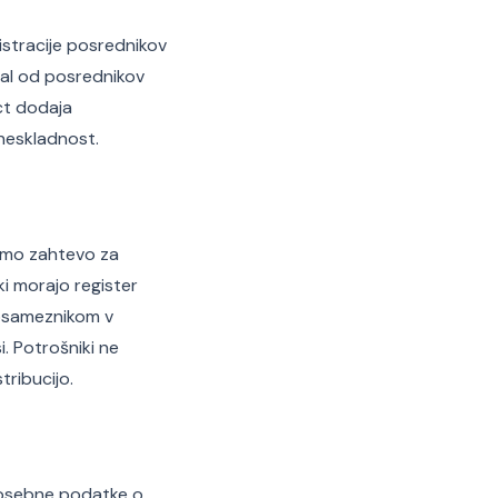
istracije posrednikov
val od posrednikov
Act dodaja
 neskladnost.
 samo zahtevo za
ki morajo register
 posameznikom v
i. Potrošniki ne
tribucijo.
a osebne podatke o