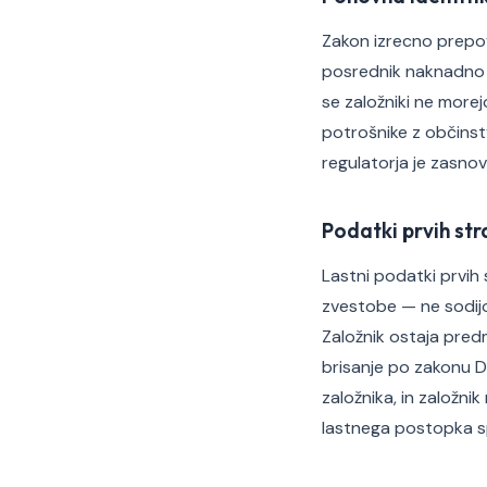
Zakon izrecno prepove
posrednik naknadno p
se založniki ne morej
potrošnike z občinstv
regulatorja je zasnov
Podatki prvih str
Lastni podatki prvih 
zvestobe — ne sodijo
Založnik ostaja pred
brisanje po zakonu D
založnika, in založn
lastnega postopka s