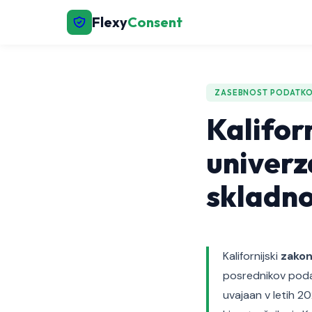
Flexy
Consent
ZASEBNOST PODATK
Kalifor
univerz
skladno
Kalifornijski
zakon
posrednikov poda
uvajaan v letih 2