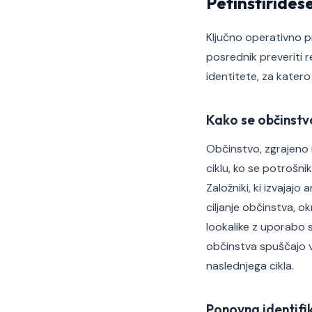
Petinštirides
Ključno operativno pr
posrednik preveriti r
identitete, za katero 
Kako se občinstv
Občinstvo, zgrajeno
ciklu, ko se potrošnik
Založniki, ki izvajaj
ciljanje občinstva, o
lookalike z uporabo s
občinstva spuščajo v
naslednjega cikla.
Ponovna identifi