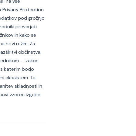
iri na vse
ia Privacy Protection
podatkov pod grožnjo
redniki preverjati
žnikov in kako se
na novi režim. Za
azširitvi občinstva,
osrednikom — zakon
 s katerim bodo
vni ekosistem. Ta
anitev skladnosti in
 novi vzorec izgube