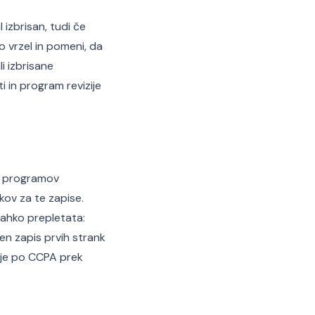
 izbrisan, tudi če
 vrzel in pomeni, da
i izbrisane
i in program revizije
ani programov
kov za te zapise.
lahko prepletata:
en zapis prvih strank
nje po CCPA prek