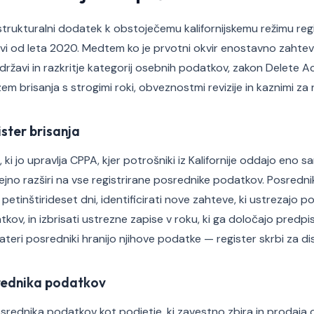
strukturalni dodatek k obstoječemu kalifornijskemu režimu reg
ljavi od leta 2020. Medtem ko je prvotni okvir enostavno zahte
i državi in razkritje kategorij osebnih podatkov, zakon Delete 
em brisanja s strogimi roki, obveznostmi revizije in kaznimi za
ister brisanja
, ki jo upravlja CPPA, kjer potrošniki iz Kalifornije oddajo eno
ejno razširi na vse registrirane posrednike podatkov. Posredni
h petinštirideset dni, identificirati nove zahteve, ki ustrezajo
tkov, in izbrisati ustrezne zapise v roku, ki ga določajo predpis
ateri posredniki hranijo njihove podatke — register skrbi za dis
rednika podatkov
srednika podatkov kot podjetje, ki zavestno zbira in prodaj