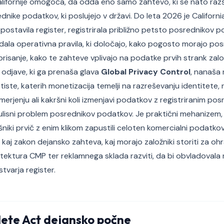
Kalifornije omogoča, da odda eno samo zahtevo, ki se nato razš
dnike podatkov, ki poslujejo v državi. Do leta 2026 je Californ
ostavila register, registrirala približno petsto posrednikov 
izdala operativna pravila, ki določajo, kako pogosto morajo pos
risanje, kako te zahteve vplivajo na podatke prvih strank zalo
e odjave, ki ga prenaša glava
Global Privacy Control
, nanaša 
 tiste, katerih monetizacija temelji na razreševanju identitete, r
rjenju ali kakršni koli izmenjavi podatkov z registriranim p
ulisni problem posrednikov podatkov. Je praktični mehanizem,
ošniki prvič z enim klikom zapustili celoten komercialni podatko
 kaj zakon dejansko zahteva, kaj morajo založniki storiti za ohr
tektura CMP ter reklamnega sklada razviti, da bi obvladovala
stvarja register.
lete Act dejansko počne