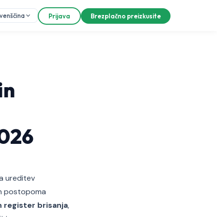
ovenščina
Prijava
Brezplačno preizkusite
in
2026
a ureditev
in postopoma
n register brisanja
,