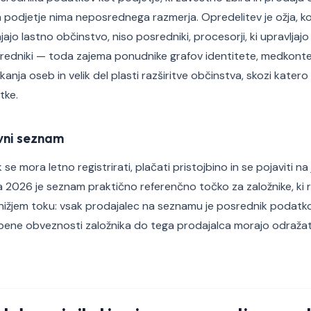
 podjetje nima neposrednega razmerja. Opredelitev je ožja, kot
ajajo lastno občinstvo, niso posredniki, procesorji, ki upravlja
sredniki — toda zajema ponudnike grafov identitete, medkont
kanja oseb in velik del plasti razširitve občinstva, skozi katero
tke.
avni seznam
 se mora letno registrirati, plačati pristojbino in se pojaviti n
a 2026 je seznam praktično referenčno točko za založnike, ki r
nižjem toku: vsak prodajalec na seznamu je posrednik podat
bene obveznosti založnika do tega prodajalca morajo odražat