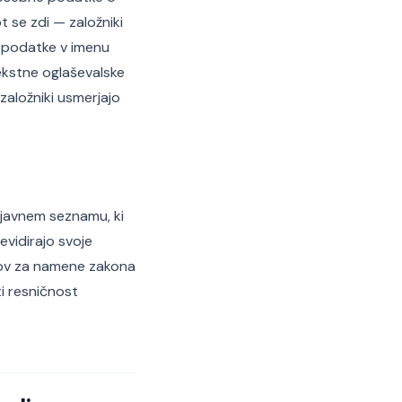
 se zdi — založniki
jo podatke v imenu
ekstne oglaševalske
 založniki usmerjajo
a javnem seznamu, ki
evidirajo svoje
kov za namene zakona
i resničnost