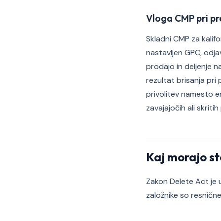
Vloga CMP pri pr
Skladni CMP za kalif
nastavljen GPC, odja
prodajo in deljenje na
rezultat brisanja pri
privolitev namesto e
zavajajočih ali skriti
Kaj morajo sto
Zakon Delete Act je 
založnike so resničn