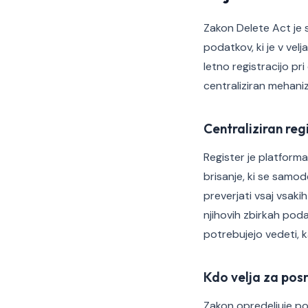
Zakon Delete Act je 
podatkov, ki je v ve
letno registracijo pr
centraliziran mehaniz
Centraliziran reg
Register je platforma
brisanje, ki se samod
preverjati vsaj vsaki
njihovih zbirkah poda
potrebujejo vedeti, k
Kdo velja za pos
Zakon opredeljuje po