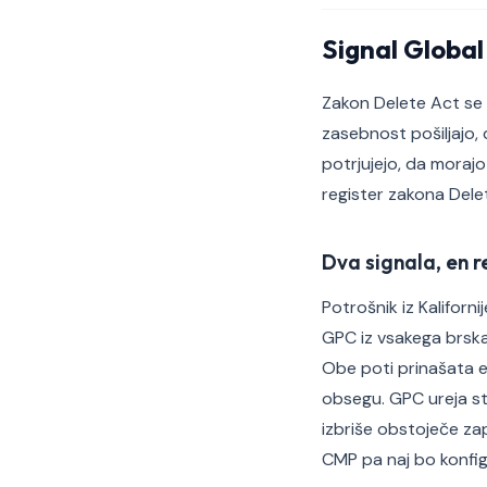
Signal Global
Zakon Delete Act se p
zasebnost pošiljajo,
potrjujejo, da morajo
register zakona Dele
Dva signala, en r
Potrošnik iz Kalifor
GPC iz vsakega brska
Obe poti prinašata e
obsegu. GPC ureja sta
izbriše obstoječe zap
CMP pa naj bo konfigu