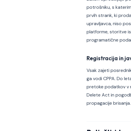
potrošniku, s katerim
prvih strank, ki prod
upravljavca, niso po
platforme, storitve is
programatične poda
Registracija in j
Vsak zajeti posrednik
ga vodi CPPA. Do let
pretoke podatkov v 
Delete Act in pogod
propagacije brisanja.