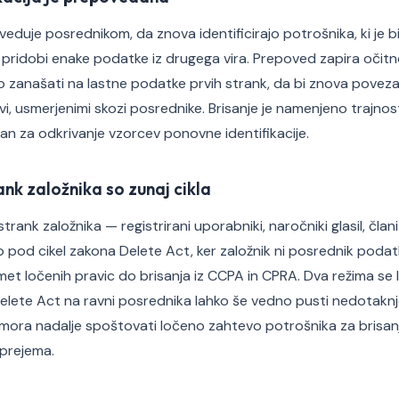
duje posrednikom, da znova identificirajo potrošnika, ki je bil
ridobi enake podatke iz drugega vira. Prepoved zapira očitno
o zanašati na lastne podatke prvih strank, da bi znova povezal
i, usmerjenimi skozi posrednike. Brisanje je namenjeno trajnost
an za odkrivanje vzorcev ponovne identifikacije.
ank založnika so zunaj cikla
strank založnika — registrirani uporabniki, naročniki glasil, čl
 pod cikel zakona Delete Act, ker založnik ni posrednik podat
met ločenih pravic do brisanja iz CCPA in CPRA. Dva režima se 
elete Act na ravni posrednika lahko še vedno pusti nedotaknj
ik mora nadalje spoštovati ločeno zahtevo potrošnika za brisa
prejema.