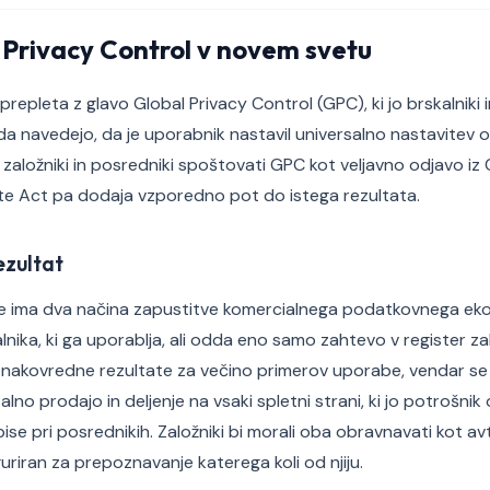
 Privacy Control v novem svetu
repleta z glavo Global Privacy Control (GPC), ki jo brskalniki i
 da navedejo, da je uporabnik nastavil universalno nastavitev 
 založniki in posredniki spoštovati GPC kot veljavno odjavo iz 
te Act pa dodaja vzporedno pot do istega rezultata.
ezultat
nije ima dva načina zapustitve komercialnega podatkovnega eko
lnika, ki ga uporablja, ali odda eno samo zahtevo v register z
nakovredne rezultate za večino primerov uporabe, vendar se 
lno prodajo in deljenje na vsaki spletni strani, ki jo potrošnik
ise pri posrednikih. Založniki bi morali oba obravnavati kot avt
riran za prepoznavanje katerega koli od njiju.