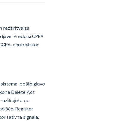
n razširitve za
odjave. Predpisi CPPA
CCPA, centraliziran
sistema: pošlje glavo
akona Delete Act.
razlikujeta po
 obišče. Register
oritativna signala,