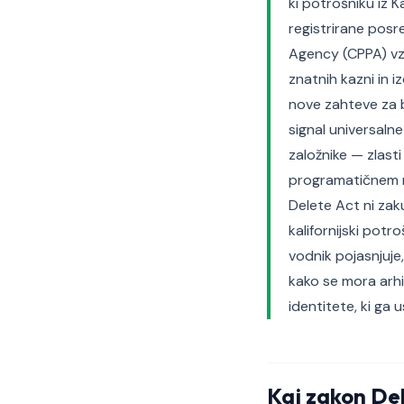
ki potrošniku iz 
registrirane posre
Agency (CPPA) vzp
znatnih kazni in 
nove zahteve za b
signal universaln
založnike — zlasti
programatičnem me
Delete Act ni zak
kalifornijski potr
vodnik pojasnjuje,
kako se mora arhi
identitete, ki ga u
Kaj zakon De