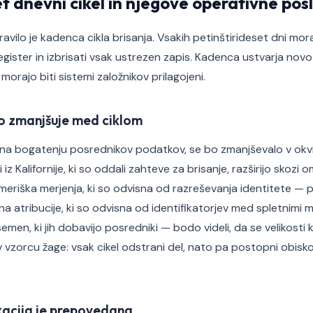
et dnevni cikel in njegove operativne pos
avilo je kadenca cikla brisanja. Vsakih petinštirideset dni mora
egister in izbrisati vsak ustrezen zapis. Kadenca ustvarja nov
morajo biti sistemi založnikov prilagojeni.
o zmanjšuje med ciklom
 na bogatenju posrednikov podatkov, se bo zmanjševalo v o
i iz Kalifornije, ki so oddali zahteve za brisanje, razširijo skozi
o ameriška merjenja, ki so odvisna od razreševanja identitete 
kna atribucije, ki so odvisna od identifikatorjev med spletnimi 
emen, ki jih dobavijo posredniki — bodo videli, da se velikosti k
 vzorcu žage: vsak cikel odstrani del, nato pa postopni obisko
kacija je prepovedana