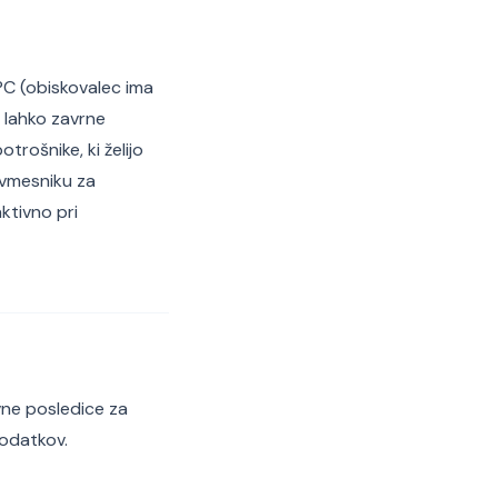
PC (obiskovalec ima
 lahko zavrne
trošnike, ki želijo
v vmesniku za
ktivno pri
vne posledice za
podatkov.