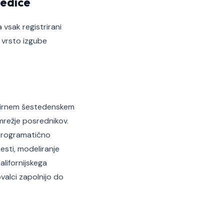
ledice
 vsak registrirani
o vrsto izgube
kvirnem šestedenskem
 omrežje posrednikov.
— programatično
mesti, modeliranje
alifornijskega
valci zapolnijo do