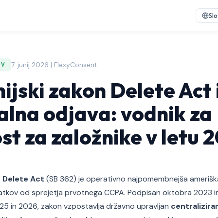
Sl
7. junij 2026 | FlexyConsent
OV
nijski zakon Delete Act 
alna odjava: vodnik za
st za založnike v letu 
 Delete Act
(SB 362) je operativno najpomembnejša amerišk
tkov od sprejetja prvotnega CCPA. Podpisan oktobra 2023 
025 in 2026, zakon vzpostavlja državno upravljan
centralizira