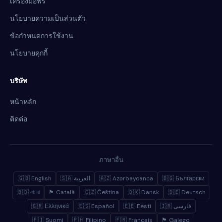
เครื่องมือฟรี
นโยบายความเป็นส่วนตัว
ข้อกำหนดการใช้งาน
นโยบายคุกกี้
บริษัท
หน้าหลัก
ติดต่อ
ภาษาอื่น
🇬🇧 English
🇸🇦 العربية
🇦🇿 Azərbaycanca
🇧🇬 Български
🇧🇩 বাংলা
🏴 Català
🇨🇿 Čeština
🇩🇰 Dansk
🇩🇪 Deutsch
🇬🇷 Ελληνικά
🇪🇸 Español
🇪🇪 Eesti
🇮🇷 فارسی
🇫🇮 Suomi
🇵🇭 Filipino
🇫🇷 Français
🏴 Galego