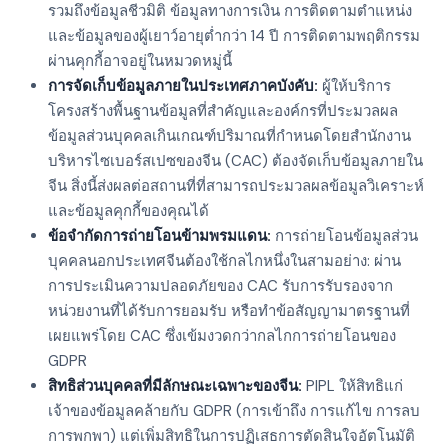
รวมถึงข้อมูลชีวมิติ ข้อมูลทางการเงิน การติดตามตำแหน่ง
และข้อมูลของผู้เยาว์อายุต่ำกว่า 14 ปี การติดตามพฤติกรรม
ผ่านคุกกี้อาจอยู่ในหมวดหมู่นี้
การจัดเก็บข้อมูลภายในประเทศภาคบังคับ:
ผู้ให้บริการ
โครงสร้างพื้นฐานข้อมูลที่สำคัญและองค์กรที่ประมวลผล
ข้อมูลส่วนบุคคลเกินเกณฑ์ปริมาณที่กำหนดโดยสำนักงาน
บริหารไซเบอร์สเปซของจีน (CAC) ต้องจัดเก็บข้อมูลภายใน
จีน สิ่งนี้ส่งผลต่อสถานที่ที่สามารถประมวลผลข้อมูลวิเคราะห์
และข้อมูลคุกกี้ของคุณได้
ข้อจำกัดการถ่ายโอนข้ามพรมแดน:
การถ่ายโอนข้อมูลส่วน
บุคคลนอกประเทศจีนต้องใช้กลไกหนึ่งในสามอย่าง: ผ่าน
การประเมินความปลอดภัยของ CAC รับการรับรองจาก
หน่วยงานที่ได้รับการยอมรับ หรือทำข้อสัญญามาตรฐานที่
เผยแพร่โดย CAC ซึ่งเข้มงวดกว่ากลไกการถ่ายโอนของ
GDPR
สิทธิส่วนบุคคลที่มีลักษณะเฉพาะของจีน:
PIPL ให้สิทธิแก่
เจ้าของข้อมูลคล้ายกับ GDPR (การเข้าถึง การแก้ไข การลบ
การพกพา) แต่เพิ่มสิทธิในการปฏิเสธการตัดสินใจอัตโนมัติ