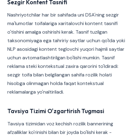
Sezgir Kontent Tasnifi
Nashriyotchilar har bir sahifada uni DSA'ning sezgir
ma'lumotlar toifalariga xaritalovchi kontent tasnifi
o'tishini amalga oshirishi kerak. Tasnif tuzilgan
taksonomiyaga ega tahririy saytlar uchun qo'lda yoki
NLP asosidagi kontent teglovchi yuqori hajmli saytlar
uchun avtomatlashtirilgan bo'lishi mumkin. Tasnif
reklama steki kontekstual zaxira qarorini to'ldiradi:
sezgir toifa bilan belgilangan sahifa rozilik holati
hisobga olinmagan holda faqat kontekstual
reklamalarga yo'naltiriladi.
Tavsiya Tizimi O'zgartirish Tugmasi
Tavsiya tizimidan voz kechish rozilik bannerining
afzalliklar ko'rinishi bilan bir joyda bo'lishi kerak -