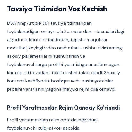
Tavsiya Tizimidan Voz Kechish
DSA'ning Article 38'i tavsiya tizimlaridan
foydalanadigan onlayn platformalardan - tasmalardagi
algoritmik kontent tartiblash, tegishli maqolalar
modullari, keyingi video navbatlari - ushbu tizimlarning
asosiy parametrlarini tushuntirish va
foydalanuvchilarga profilni yaratishga asoslanmagan
kamida bitta variant taklif etishni talab qiladi. Shaxsiy
kontent kashfiyotini boshqaruvchi nashriyotchilar
profilni yaratishni yagona mavjud rejim qila olmaydi.
Profil Yaratmasdan Rejim Qanday Ko'rinadi
Profil yaratmasdan rejim odatda individual
foydalanuvchi xulq-atvori asosida