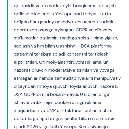
qoidasidir va o'n sakkiz oylik bosqichma-bosqich
qo'llash bilan endi u Yevropa auditoriyasi katta
bo'lgan har qanday nashriyotchi uchun kundalik
operatsion asosga aylangan. GDPR va ePrivacy
ma'lumotlar qatlamini tartibga solsa - nima yig'ish,
saqlash va kim bilan ulashishni - DSA platforma
qatlamini tartibga soladi: kontentni tartiblash
algoritmlari, uni moliyalashtiruvchi reklama, uni
nazorat qiluvchi moderatsiya tizimlari va voyaga
etmaganlar hamda zaif auditoriyalarni manipulyativ
dizayndan himoya qiluvchi foydalanuvchi nazorati.
DSA GDPR o'rnini bosa olmaydi. U u bilan birga
ishlaydi va ikki rejim cookie roziligi, reklama
maqsadlash va CMP arxitekturasi uchun muhim
oqibatlarga ega bo'lgan usullar bilan o'zaro ta'sir
qiladi. 2026 yilga kelib Yevropa Komissiyasi ijro