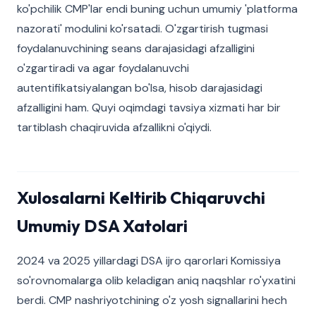
ko'pchilik CMP'lar endi buning uchun umumiy 'platforma
nazorati' modulini ko'rsatadi. O'zgartirish tugmasi
foydalanuvchining seans darajasidagi afzalligini
o'zgartiradi va agar foydalanuvchi
autentifikatsiyalangan bo'lsa, hisob darajasidagi
afzalligini ham. Quyi oqimdagi tavsiya xizmati har bir
tartiblash chaqiruvida afzallikni o'qiydi.
Xulosalarni Keltirib Chiqaruvchi
Umumiy DSA Xatolari
2024 va 2025 yillardagi DSA ijro qarorlari Komissiya
so'rovnomalarga olib keladigan aniq naqshlar ro'yxatini
berdi. CMP nashriyotchining o'z yosh signallarini hech