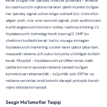
kerak bo'lgan har qanday holatda qo'llanadi - amalda
bu nashriyotchi oqilona harakat qilishi mumkin bo'lgan
har qanday signal uchun ishga tushadi (o'z-o'zini e'lon
qilgan yosh, ota-ona nazorati signali, yosh auditoriyani
kuchli anglatuvchi kontent toifasi, nashriyotchining o'z
foydalanuvchi tizimidagi hisob bayrog'i). CMP bu
cheklovni kodlashi kerak: hatto voyaga etmagan
foydalanuvchi marketing cookie-larini qabul qilsa ham,
maqsadli reklama yo'li sukut bo'yicha o'chirilgan bo'lishi
kerak. Muqobil - foydalanuvchi profillari emas, balki
sahifa kontenti asosida reklama tanlash bo'lgan
kontekstual reklamachilik - ko'pchilik yirik SSP'lar va
reklama serverlari endi birinchi darajali yetkazib berish
rejimi sifatida ko'rsatadi.
Sezgir Ma'lumotlar Taqiqi