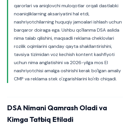
qarorlari va aniqlovchi muloqotlar orqali dastlabki
noaniqliklarning aksariyatini hal etdi,
nashriyotchilarning huquqiy jamoalari ishlash uchun
barqaror doiraga ega. Ushbu qo'llanma DSA aslida
nima talab qilishini, maqsadli reklama cheklovlari
rozilik oqimlarini qanday qayta shakllantirishini,
tavsiya tizimidan voz kechish kontent kashfiyoti
uchun nima anglatishini va 2026-yilga mos EI
nashriyotchisi amalga oshirishi kerak bo'lgan amaliy
CMP va reklama stek o'zgarishlarini ko'rib chiqadi.
DSA Nimani Qamrash Oladi va
Kimga Tatbiq Etiladi