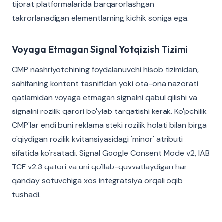
tijorat platformalarida barqarorlashgan
takrorlanadigan elementlarning kichik soniga ega.
Voyaga Etmagan Signal Yotqizish Tizimi
CMP nashriyotchining foydalanuvchi hisob tizimidan,
sahifaning kontent tasnifidan yoki ota-ona nazorati
qatlamidan voyaga etmagan signalni qabul qilishi va
signalni rozilik qarori bo'ylab tarqatishi kerak. Ko'pchilik
CMP'lar endi buni reklama steki rozilik holati bilan birga
o'qiydigan rozilik kvitansiyasidagi 'minor' atributi
sifatida ko'rsatadi. Signal Google Consent Mode v2, IAB
TCF v2.3 qatori va uni qo'llab-quvvatlaydigan har
qanday sotuvchiga xos integratsiya orqali oqib
tushadi.