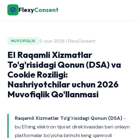
Flexy
Consent
5-iyun 2026 | FlexyConsent
MUVOFIQLIK
EI Raqamli Xizmatlar
To'g'risidagi Qonun (DSA) va
Cookie Roziligi:
Nashriyotchilar uchun 2026
Muvofiqlik Qo'llanmasi
Raqamli Xizmatlar To'g'risidagi Qonun (DSA)
-
bu EI'ning elektron tijorat direktivasidan beri onlayn
platformalar bo'yicha birinchi keng qamrovli