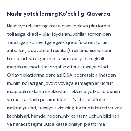
Nashriyotchilarning Ko'pchiligi Qayerda
Nashriyotchilarning katta qismi onlayn platforma
toifasiga kiradi - ular foydalanuvchilar tomonidan
yaratilgan kontentga egalik qiladi (izohlar, forum
xabarlari, o'quvchilar hissalari), reklama xizmatlarini
ko'rsatadi va algoritmik tasmaslar yoki tegishli
maqolalar modullari orqali kontent tavsiya qiladi.
Onlayn platforma darajasi DSA operatsion jihatdan
muhim bo'ladigan joydir: voyaga etmaganlar uchun
maqsadli reklama cheklovlari, reklama yetkazib berish
va maqsadlash parametrlari bo'yicha shaffoflik
majburiyatlari, tavsiya tizimining tushuntirishlari va voz
kechishlari, hamda noqonuniy kontent uchun bildirish
va harakat rejimi. Juda katta onlayn platforma