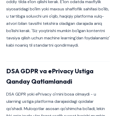
oddiy tilda e'lon qilishi kerak. E'lon odatda maxfiylik
siyosatidagi bo'lim yoki maxsus shaffoflik sahifasi bo'lib,
u tartibga soluvchi uni o'qib, haqiqiy platforma xulq-
atvori bilan tavsifni tekshira oladigan darajada aniq
bo'lishi kerak. 'Siz yoqtirishi mumkin bo'lgan kontentni
tavsiya qilish uchun machine learning'dan foydalanamiz'
kabi noaniq til standartni qondirmaydi.
DSA GDPR va ePrivacy Ustiga
Qanday Qatlamlanadi
DSA GDPR yoki ePrivacy o'rnini bosa olmaydi - u
ularning ustiga platforma darajasidagi qoidalar
qo'shadi. Muloqotlar asosan qo'shimcha bo'ladi, lekin
ikki aniq joyda ular faqat rozilik ruxsat berishi mumkin