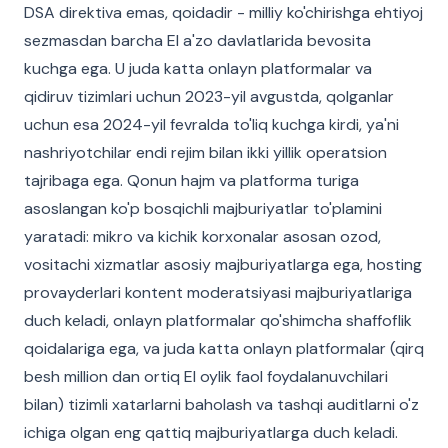
DSA direktiva emas, qoidadir - milliy ko'chirishga ehtiyoj
sezmasdan barcha EI a'zo davlatlarida bevosita
kuchga ega. U juda katta onlayn platformalar va
qidiruv tizimlari uchun 2023-yil avgustda, qolganlar
uchun esa 2024-yil fevralda to'liq kuchga kirdi, ya'ni
nashriyotchilar endi rejim bilan ikki yillik operatsion
tajribaga ega. Qonun hajm va platforma turiga
asoslangan ko'p bosqichli majburiyatlar to'plamini
yaratadi: mikro va kichik korxonalar asosan ozod,
vositachi xizmatlar asosiy majburiyatlarga ega, hosting
provayderlari kontent moderatsiyasi majburiyatlariga
duch keladi, onlayn platformalar qo'shimcha shaffoflik
qoidalariga ega, va juda katta onlayn platformalar (qirq
besh million dan ortiq EI oylik faol foydalanuvchilari
bilan) tizimli xatarlarni baholash va tashqi auditlarni o'z
ichiga olgan eng qattiq majburiyatlarga duch keladi.