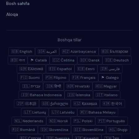
Bosh sahifa
Aloqa
Boshqa tillar
🇬🇧 English
🇸🇦 العربية
🇦🇿 Azərbaycanca
🇧🇬 Български
🇧🇩 বাংলা
🏴 Català
🇨🇿 Čeština
🇩🇰 Dansk
🇩🇪 Deutsch
🇬🇷 Ελληνικά
🇪🇸 Español
🇪🇪 Eesti
🇮🇷 فارسی
🇫🇮 Suomi
🇵🇭 Filipino
🇫🇷 Français
🏴 Galego
🇮🇱 עברית
🇮🇳 हिन्दी
🇭🇷 Hrvatski
🇭🇺 Magyar
🇮🇩 Bahasa Indonesia
🇮🇸 Íslenska
🇮🇹 Italiano
🇯🇵 日本語
🇬🇪 ქართული
🇰🇿 Қазақша
🇰🇷 한국어
🇱🇹 Lietuvių
🇱🇻 Latviešu
🇲🇾 Bahasa Melayu
🇳🇱 Nederlands
🇳🇴 Norsk
🇵🇱 Polski
🇵🇹 Português
🇷🇴 Română
🇸🇰 Slovenčina
🇸🇮 Slovenščina
🇦🇱 Shqip
🇷🇸 Српски
🇸🇪 Svenska
🇰🇪 Kiswahili
🇹🇭 ไทย