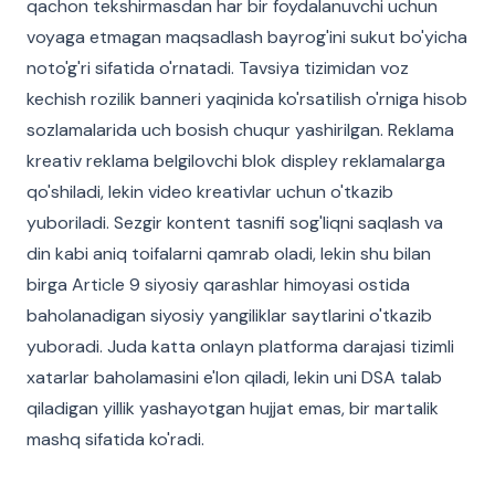
qachon tekshirmasdan har bir foydalanuvchi uchun
voyaga etmagan maqsadlash bayrog'ini sukut bo'yicha
noto'g'ri sifatida o'rnatadi. Tavsiya tizimidan voz
kechish rozilik banneri yaqinida ko'rsatilish o'rniga hisob
sozlamalarida uch bosish chuqur yashirilgan. Reklama
kreativ reklama belgilovchi blok displey reklamalarga
qo'shiladi, lekin video kreativlar uchun o'tkazib
yuboriladi. Sezgir kontent tasnifi sog'liqni saqlash va
din kabi aniq toifalarni qamrab oladi, lekin shu bilan
birga Article 9 siyosiy qarashlar himoyasi ostida
baholanadigan siyosiy yangiliklar saytlarini o'tkazib
yuboradi. Juda katta onlayn platforma darajasi tizimli
xatarlar baholamasini e'lon qiladi, lekin uni DSA talab
qiladigan yillik yashayotgan hujjat emas, bir martalik
mashq sifatida ko'radi.