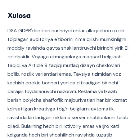
Xulosa
DSA GDPR'dan beri nashriyotchilar allaqachon rozilik
to'plagan auditoriya e'tiborini nima qilishi mumkinligini
moddiy ravishda qayta shakllantiruvchi birinchi yirik EI
qoidasidir. Voyaga etmaganlarga maqsad belgilash
taqiqi va Article 9 taqiqi mutlaq dizayn cheklovlari
bo'lib, rozilik variantlari emas. Tavsiya tizimidan voz
kechish cookie banneri yonida o'tiradigan birinchi
darajali foydalanuvchi nazorati. Reklama yetkazib
berish bo'yicha shaffoflik majburiyatlari har bir xizmat
ko'rsatilgan kreativga to'g'ri belgilarni avtomatik
ravishda kiritadigan reklama server shablonlarini talab
qiladi. Bularning hech biri ixtiyoriy emas va ijro xati
kelganda hech biri shoshilinch ravishda tuzatib