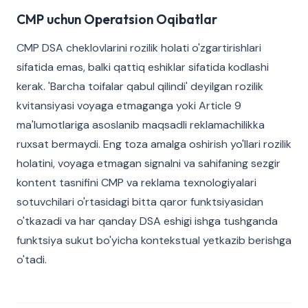
CMP uchun Operatsion Oqibatlar
CMP DSA cheklovlarini rozilik holati o'zgartirishlari
sifatida emas, balki qattiq eshiklar sifatida kodlashi
kerak. 'Barcha toifalar qabul qilindi' deyilgan rozilik
kvitansiyasi voyaga etmaganga yoki Article 9
ma'lumotlariga asoslanib maqsadli reklamachilikka
ruxsat bermaydi. Eng toza amalga oshirish yo'llari rozilik
holatini, voyaga etmagan signalni va sahifaning sezgir
kontent tasnifini CMP va reklama texnologiyalari
sotuvchilari o'rtasidagi bitta qaror funktsiyasidan
o'tkazadi va har qanday DSA eshigi ishga tushganda
funktsiya sukut bo'yicha kontekstual yetkazib berishga
o'tadi.