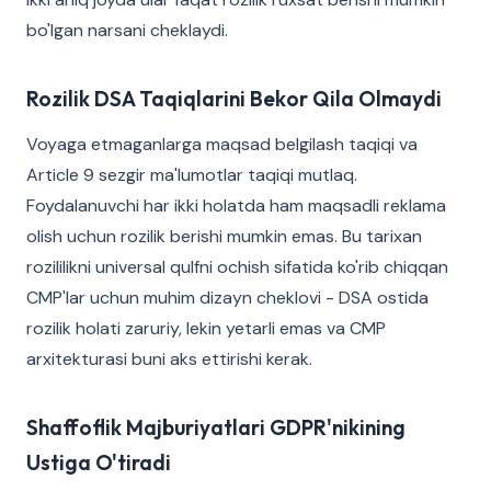
bo'lgan narsani cheklaydi.
Rozilik DSA Taqiqlarini Bekor Qila Olmaydi
Voyaga etmaganlarga maqsad belgilash taqiqi va
Article 9 sezgir ma'lumotlar taqiqi mutlaq.
Foydalanuvchi har ikki holatda ham maqsadli reklama
olish uchun rozilik berishi mumkin emas. Bu tarixan
rozililikni universal qulfni ochish sifatida ko'rib chiqqan
CMP'lar uchun muhim dizayn cheklovi - DSA ostida
rozilik holati zaruriy, lekin yetarli emas va CMP
arxitekturasi buni aks ettirishi kerak.
Shaffoflik Majburiyatlari GDPR'nikining
Ustiga O'tiradi