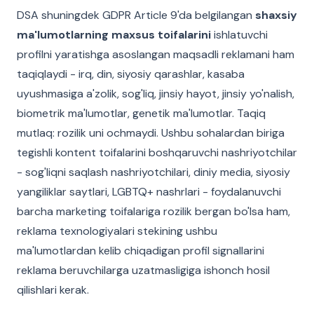
DSA shuningdek GDPR Article 9'da belgilangan
shaxsiy
ma'lumotlarning maxsus toifalarini
ishlatuvchi
profilni yaratishga asoslangan maqsadli reklamani ham
taqiqlaydi - irq, din, siyosiy qarashlar, kasaba
uyushmasiga a'zolik, sog'liq, jinsiy hayot, jinsiy yo'nalish,
biometrik ma'lumotlar, genetik ma'lumotlar. Taqiq
mutlaq: rozilik uni ochmaydi. Ushbu sohalardan biriga
tegishli kontent toifalarini boshqaruvchi nashriyotchilar
- sog'liqni saqlash nashriyotchilari, diniy media, siyosiy
yangiliklar saytlari, LGBTQ+ nashrlari - foydalanuvchi
barcha marketing toifalariga rozilik bergan bo'lsa ham,
reklama texnologiyalari stekining ushbu
ma'lumotlardan kelib chiqadigan profil signallarini
reklama beruvchilarga uzatmasligiga ishonch hosil
qilishlari kerak.