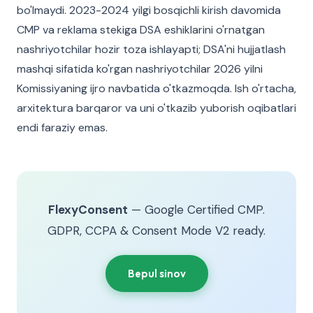
bo'lmaydi. 2023-2024 yilgi bosqichli kirish davomida
CMP va reklama stekiga DSA eshiklarini o'rnatgan
nashriyotchilar hozir toza ishlayapti; DSA'ni hujjatlash
mashqi sifatida ko'rgan nashriyotchilar 2026 yilni
Komissiyaning ijro navbatida o'tkazmoqda. Ish o'rtacha,
arxitektura barqaror va uni o'tkazib yuborish oqibatlari
endi faraziy emas.
FlexyConsent
— Google Certified CMP.
GDPR, CCPA & Consent Mode V2 ready.
Bepul sinov