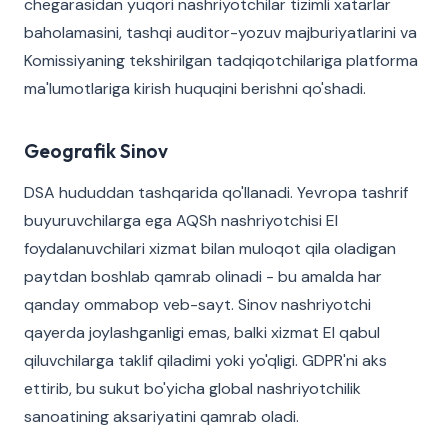
chegarasidan yuqori nashriyotchilar tizimli xatarlar
baholamasini, tashqi auditor-yozuv majburiyatlarini va
Komissiyaning tekshirilgan tadqiqotchilariga platforma
ma'lumotlariga kirish huquqini berishni qo'shadi.
Geografik Sinov
DSA hududdan tashqarida qo'llanadi. Yevropa tashrif
buyuruvchilarga ega AQSh nashriyotchisi EI
foydalanuvchilari xizmat bilan muloqot qila oladigan
paytdan boshlab qamrab olinadi - bu amalda har
qanday ommabop veb-sayt. Sinov nashriyotchi
qayerda joylashganligi emas, balki xizmat EI qabul
qiluvchilarga taklif qiladimi yoki yo'qligi. GDPR'ni aks
ettirib, bu sukut bo'yicha global nashriyotchilik
sanoatining aksariyatini qamrab oladi.