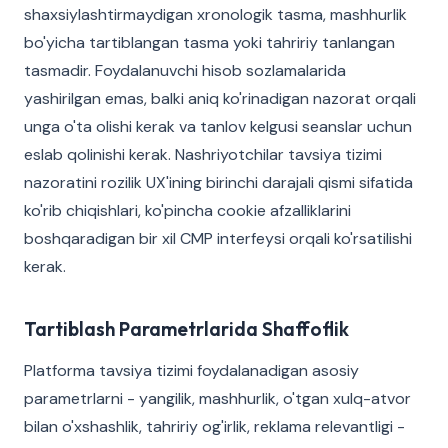
shaxsiylashtirmaydigan xronologik tasma, mashhurlik
bo'yicha tartiblangan tasma yoki tahririy tanlangan
tasmadir. Foydalanuvchi hisob sozlamalarida
yashirilgan emas, balki aniq ko'rinadigan nazorat orqali
unga o'ta olishi kerak va tanlov kelgusi seanslar uchun
eslab qolinishi kerak. Nashriyotchilar tavsiya tizimi
nazoratini rozilik UX'ining birinchi darajali qismi sifatida
ko'rib chiqishlari, ko'pincha cookie afzalliklarini
boshqaradigan bir xil CMP interfeysi orqali ko'rsatilishi
kerak.
Tartiblash Parametrlarida Shaffoflik
Platforma tavsiya tizimi foydalanadigan asosiy
parametrlarni - yangilik, mashhurlik, o'tgan xulq-atvor
bilan o'xshashlik, tahririy og'irlik, reklama relevantligi -