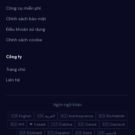
Công cụ miễn phí
Chính sách bảo mật
Điều khoản sử dụng
Chính sách cookie
Công ty
Trang chủ
Liên hệ
Ngôn ngữ khác
🇬🇧 English
🇸🇦 العربية
🇦🇿 Azərbaycanca
🇧🇬 Български
🇧🇩 বাংলা
🏴 Català
🇨🇿 Čeština
🇩🇰 Dansk
🇩🇪 Deutsch
🇬🇷 Ελληνικά
🇪🇸 Español
🇪🇪 Eesti
🇮🇷 فارسی