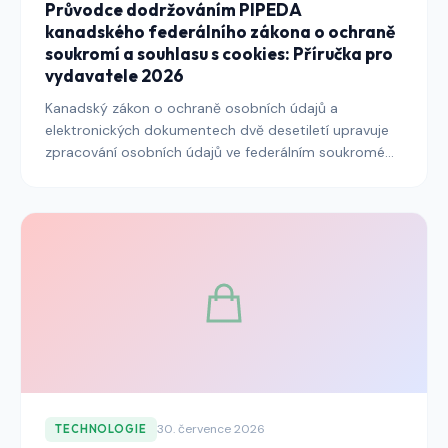
Průvodce dodržováním PIPEDA
kanadského federálního zákona o ochraně
soukromí a souhlasu s cookies: Příručka pro
vydavatele 2026
Kanadský zákon o ochraně osobních údajů a
elektronických dokumentech dvě desetiletí upravuje
zpracování osobních údajů ve federálním soukromém
sektoru a zůstává závazným rámcem pro vydavatele
oslovující kanadské čtenáře v roce 2026. Tato příručka
vysvětluje, co PIPEDA požaduje pro souhlas s cookies,
jak Úřad komisaře pro ochranu soukromí tyto
požadavky v průběhu času interpretoval a jak se
systém prolíná se zákonem 25 Québecu a
navrhovanou federální modernizací.
30. července 2026
TECHNOLOGIE