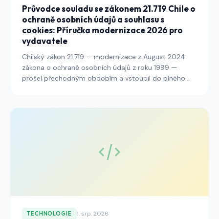
Průvodce souladu se zákonem 21.719 Chile o
ochraně osobních údajů a souhlasu s
cookies: Příručka modernizace 2026 pro
vydavatele
Chilský zákon 21.719 — modernizace z August 2024
zákona o ochraně osobních údajů z roku 1999 —
prošel přechodným obdobím a vstoupil do plného
provozního vymáhání pod novou Agenturou pro
ochranu osobních údajů. Tento průvodce vysvětluje,
co musí vydavatelé oslovující chilské čtenáře udělat,
aby souhlas s cookies, architektura bannerů, audit
logování a zveřejnění přeshraničních přenosů
odpovídaly modernizovanému režimu do roku 2026.
1. srp. 2026
TECHNOLOGIE