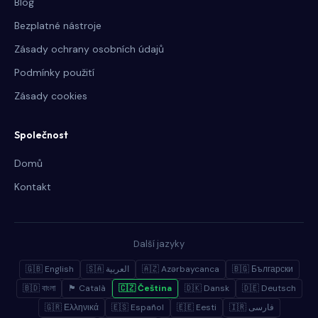
Blog
Bezplatné nástroje
Zásady ochrany osobních údajů
Podmínky použití
Zásady cookies
Společnost
Domů
Kontakt
Další jazyky
🇬🇧 English
🇸🇦 العربية
🇦🇿 Azərbaycanca
🇧🇬 Български
🇧🇩 বাংলা
🏴 Català
🇨🇿 Čeština
🇩🇰 Dansk
🇩🇪 Deutsch
🇬🇷 Ελληνικά
🇪🇸 Español
🇪🇪 Eesti
🇮🇷 فارسی