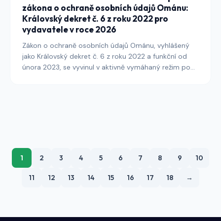
zákona o ochraně osobních údajů Ománu:
Královský dekret č. 6 z roku 2022 pro
vydavatele v roce 2026
Zákon o ochraně osobních údajů Ománu, vyhlášený
jako Královský dekret č. 6 z roku 2022 a funkční od
února 2023, se vyvinul v aktivně vymáhaný režim pod
Ministerstvem dopravy, komunikací a informačních
technologií. Tento průvodce vysvětluje, co musí
vydavatelé oslovující ománské čtenáře udělat, aby
uvedli souhlas s cookies, architekturu banneru,
protokolování auditů a zveřejnění přeshraničních
přenosů do souladu se zákonem a jeho prováděcími
předpisy do roku 2026.
1
2
3
4
5
6
7
8
9
10
11
12
13
14
15
16
17
18
→