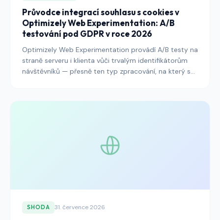
Průvodce integrací souhlasu s cookies v
Optimizely Web Experimentation: A/B
testování pod GDPR v roce 2026
Optimizely Web Experimentation provádí A/B testy na
straně serveru i klienta vůči trvalým identifikátorům
návštěvníků — přesně ten typ zpracování, na který se
EDPB zaměřuje při svých kontrolách. Tato příručka
vysvětluje, jak propojit Optimizely s platformou pro
správu souhlasů, aby program experimentování přežil
regulatorní přezkum při zachování statistické síly, díky
níž stojí provoz platformy za to.
31. července 2026
SHODA