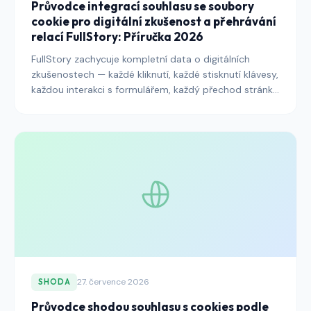
Průvodce integrací souhlasu se soubory
cookie pro digitální zkušenost a přehrávání
relací FullStory: Příručka 2026
FullStory zachycuje kompletní data o digitálních
zkušenostech — každé kliknutí, každé stisknutí klávesy,
každou interakci s formulářem, každý přechod stránky,
vygenerované do pixelově dokonalých přehrávání
relací. Tato hloubka zachycení dělá platformu
neocenitelnou pro produktové, podpůrné a UX týmy a
je to jedna z nejvíce rizikových integrací v zásobníku
vydavatele podle pokynů EDPB pro přehrávání relací.
Tento průvodce prochází vzory integrace, které v roce
2026 promění nasazení FullStory v obhajitelnou
součást vrstvy analýzy digitálních zkušeností.
27. července 2026
SHODA
Průvodce shodou souhlasu s cookies podle