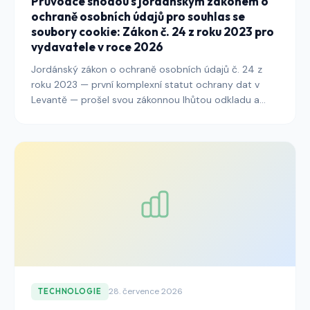
Průvodce shodou s jordánským zákonem o
ochraně osobních údajů pro souhlas se
soubory cookie: Zákon č. 24 z roku 2023 pro
vydavatele v roce 2026
Jordánský zákon o ochraně osobních údajů č. 24 z
roku 2023 — první komplexní statut ochrany dat v
Levantě — prošel svou zákonnou lhůtou odkladu a
vstoupil do plného operativního vymáhání pod Radou
pro ochranu osobních údajů. Tato příručka vysvětluje,
co musí vydavatelé zasahující jordánské čtenáře
udělat, aby soulad se soubory cookie, architektura
bannerů, auditní protokolování a sdělení o
přeshraničních přenosech uvedli do souladu se
zákonem a podpůrnými předpisy do roku 2026.
28. července 2026
TECHNOLOGIE