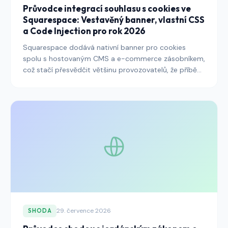
Průvodce integrací souhlasu s cookies ve
Squarespace: Vestavěný banner, vlastní CSS
a Code Injection pro rok 2026
Squarespace dodává nativní banner pro cookies
spolu s hostovaným CMS a e-commerce zásobníkem,
což stačí přesvědčit většinu provozovatelů, že příběh
souhlasu platformy je hotový. Není — výchozí
nastavení, widgety třetích stran a body Code
Injection vyžadují cílené zpracování, aby web
Squarespace splňoval požadavky GDPR, ePrivacy a
regionálních předpisů, které se s nimi sladily.
29. července 2026
SHODA