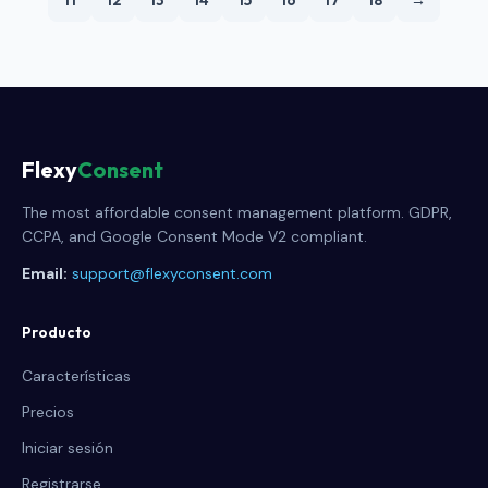
11
12
13
14
15
16
17
18
→
Flexy
Consent
The most affordable consent management platform. GDPR,
CCPA, and Google Consent Mode V2 compliant.
Email:
support@flexyconsent.com
Producto
Características
Precios
Iniciar sesión
Registrarse