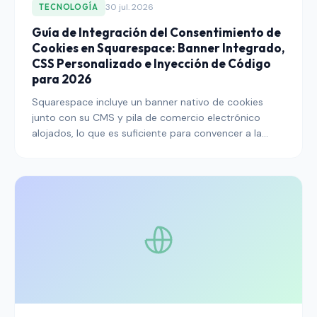
30 jul. 2026
TECNOLOGÍA
Guía de Integración del Consentimiento de
Cookies en Squarespace: Banner Integrado,
CSS Personalizado e Inyección de Código
para 2026
Squarespace incluye un banner nativo de cookies
junto con su CMS y pila de comercio electrónico
alojados, lo que es suficiente para convencer a la
mayoría de los operadores de que la historia del
consentimiento de la plataforma está terminada. No
lo está — la configuración predeterminada, los
widgets de terceros y los puntos de Code Injection
necesitan un manejo deliberado para que un sitio
Squarespace cumpla con GDPR, ePrivacy y los
regímenes regionales que se han alineado con ellos.