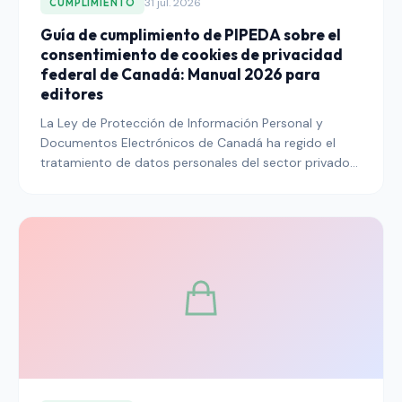
31 jul. 2026
CUMPLIMIENTO
Guía de cumplimiento de PIPEDA sobre el
consentimiento de cookies de privacidad
federal de Canadá: Manual 2026 para
editores
La Ley de Protección de Información Personal y
Documentos Electrónicos de Canadá ha regido el
tratamiento de datos personales del sector privado
federal durante dos décadas y sigue siendo el marco
vinculante para los editores que llegan a lectores
canadienses en 2026. Esta guía explica lo que PIPEDA
requiere para el consentimiento de cookies, cómo la
Oficina del Comisionado de Privacidad ha
interpretado esos requisitos a lo largo del tiempo y
cómo el régimen interactúa con la Ley 25 de Quebec
y la modernización federal propuesta.