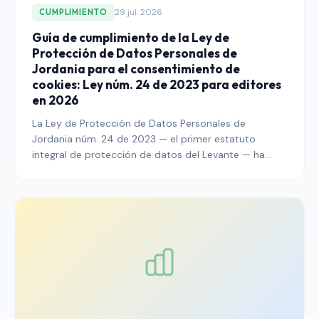
29 jul. 2026
CUMPLIMIENTO
Guía de cumplimiento de la Ley de
Protección de Datos Personales de
Jordania para el consentimiento de
cookies: Ley núm. 24 de 2023 para editores
en 2026
La Ley de Protección de Datos Personales de
Jordania núm. 24 de 2023 — el primer estatuto
integral de protección de datos del Levante — ha
superado su período de gracia legal y ha entrado en
plena aplicación operativa bajo el Consejo de
Protección de Datos Personales. Esta guía explica lo
que deben hacer los editores que llegan a lectores
jordanos para alinear el consentimiento de cookies, la
arquitectura de banners, el registro de auditoría y las
divulgaciones de transferencias transfronterizas con
la Ley y las normativas de apoyo antes de 2026.