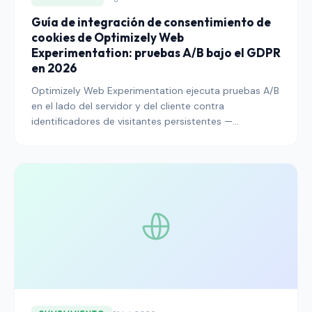
Guía de integración de consentimiento de
cookies de Optimizely Web
Experimentation: pruebas A/B bajo el GDPR
en 2026
Optimizely Web Experimentation ejecuta pruebas A/B
en el lado del servidor y del cliente contra
identificadores de visitantes persistentes —
exactamente el tipo de procesamiento sobre el que
el EDPB ha estado más activo en su escrutinio. Esta
guía explica cómo conectar Optimizely a una
Plataforma de Gestión de Consentimientos para que
el programa de experimentación supere una revisión
regulatoria mientras se preserva la potencia
estadística que hace que valga la pena ejecutar la
plataforma.