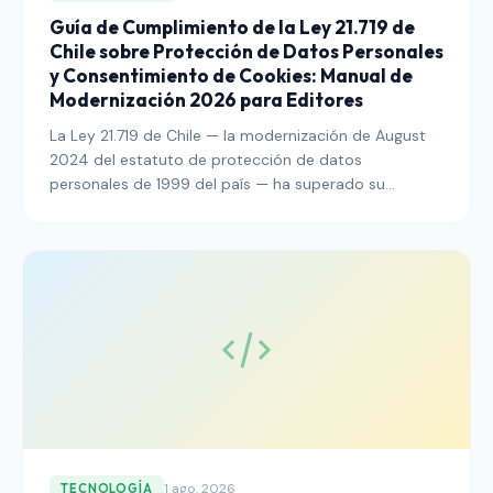
Guía de Cumplimiento de la Ley 21.719 de
Chile sobre Protección de Datos Personales
y Consentimiento de Cookies: Manual de
Modernización 2026 para Editores
La Ley 21.719 de Chile — la modernización de August
2024 del estatuto de protección de datos
personales de 1999 del país — ha superado su
periodo de gracia y entrado en plena aplicación
operativa bajo la nueva Agencia de Protección de
Datos Personales. Esta guía explica qué deben hacer
los editores que llegan a lectores chilenos para
adecuar el consentimiento de cookies, la arquitectura
de banners, el registro de auditoría y las divulgaciones
de transferencias transfronterizas al régimen
modernizado para 2026.
1 ago. 2026
TECNOLOGÍA