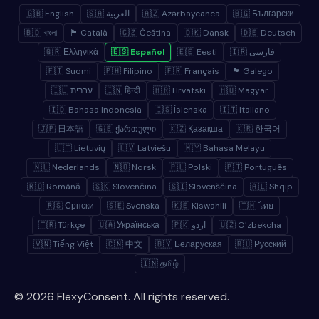
🇬🇧 English
🇸🇦 العربية
🇦🇿 Azərbaycanca
🇧🇬 Български
🇧🇩 বাংলা
🏴 Català
🇨🇿 Čeština
🇩🇰 Dansk
🇩🇪 Deutsch
🇬🇷 Ελληνικά
🇪🇸 Español
🇪🇪 Eesti
🇮🇷 فارسی
🇫🇮 Suomi
🇵🇭 Filipino
🇫🇷 Français
🏴 Galego
🇮🇱 עברית
🇮🇳 हिन्दी
🇭🇷 Hrvatski
🇭🇺 Magyar
🇮🇩 Bahasa Indonesia
🇮🇸 Íslenska
🇮🇹 Italiano
🇯🇵 日本語
🇬🇪 ქართული
🇰🇿 Қазақша
🇰🇷 한국어
🇱🇹 Lietuvių
🇱🇻 Latviešu
🇲🇾 Bahasa Melayu
🇳🇱 Nederlands
🇳🇴 Norsk
🇵🇱 Polski
🇵🇹 Português
🇷🇴 Română
🇸🇰 Slovenčina
🇸🇮 Slovenščina
🇦🇱 Shqip
🇷🇸 Српски
🇸🇪 Svenska
🇰🇪 Kiswahili
🇹🇭 ไทย
🇹🇷 Türkçe
🇺🇦 Українська
🇵🇰 اردو
🇺🇿 Oʻzbekcha
🇻🇳 Tiếng Việt
🇨🇳 中文
🇧🇾 Беларуская
🇷🇺 Русский
🇮🇳 தமிழ்
© 2026 FlexyConsent. All rights reserved.