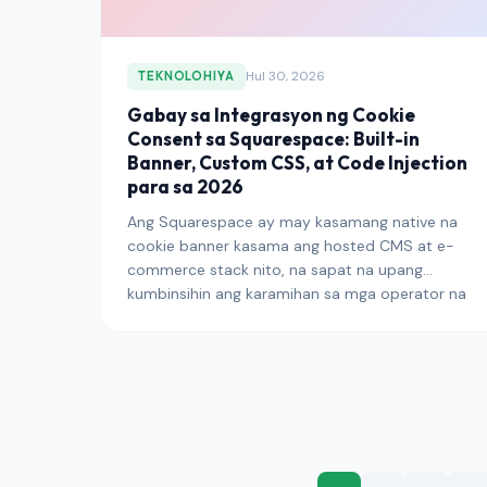
modernisadong rehimen bago ang 2026.
Hul 30, 2026
TEKNOLOHIYA
Gabay sa Integrasyon ng Cookie
Consent sa Squarespace: Built-in
Banner, Custom CSS, at Code Injection
para sa 2026
Ang Squarespace ay may kasamang native na
cookie banner kasama ang hosted CMS at e-
commerce stack nito, na sapat na upang
kumbinsihin ang karamihan sa mga operator na
tapos na ang kwento ng consent ng platform.
Hindi ito ganyan — ang mga default na setting,
third-party na widget, at mga punto ng Code
Injection ay lahat nangangailangan ng sadyang
pamamahala para matugunan ng isang
Squarespace site ang GDPR, ePrivacy, at mga
rehiyonal na rehimen na nakaayon sa kanila.