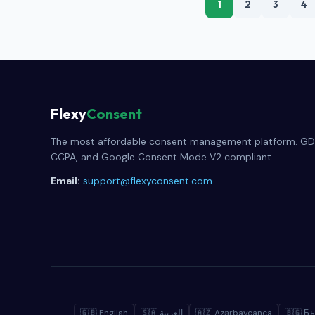
1
2
3
4
Flexy
Consent
The most affordable consent management platform. GD
CCPA, and Google Consent Mode V2 compliant.
Email:
support@flexyconsent.com
🇬🇧 English
🇸🇦 العربية
🇦🇿 Azərbaycanca
🇧🇬 Бъ