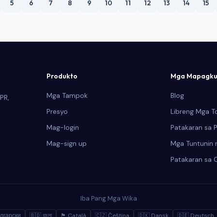
5
6
7
8
9
10
11
12
13
14
15
pagsisiwalat ng cross-border na paglipat sa
Batas at mga sumusuportang regulasyon bago
ang 2026.
Produkto
Mga Mapagku
Mga Tampok
Blog
PR,
Presyo
Libreng Mga T
Mag-login
Patakaran sa P
Mag-sign up
Mga Tuntunin 
Patakaran sa 
Iba Pang Mga Wika
лгарски
🇧🇩 বাংলা
🏴 Català
🇨🇿 Čeština
🇩🇰 Dansk
🇩🇪 Deutsch