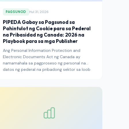
Hul 31, 2026
PAGSUNOD
PIPEDA Gabay sa Pagsunod sa
Pahintulot ng Cookie para sa Pederal
na Pribasidad ng Canada: 2026 na
Playbook para sa mga Publisher
Ang Personal Information Protection and
Electronic Documents Act ng Canada ay
namamahala sa pagproseso ng personal na
datos ng pederal na pribadong sektor sa loob
ng dalawang dekada at nananatiling
bindibindihang balangkas para sa mga publisher
na umabot sa mga mambabasa ng Canada
noong 2026. Ipinaliliwanag ng gabay na ito kung
ano ang kinakailangan ng PIPEDA para sa
pahintulot ng cookie, kung paano binigyang-
kahulugan ng Opisina ng Privacy Commissioner
ang mga kinakailangang iyon sa paglipas ng
panahon, at kung paano nakikipag-ugnayan ang