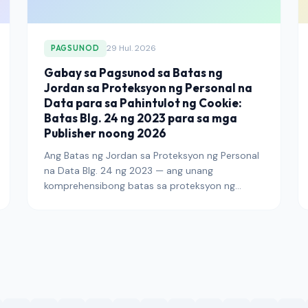
29 Hul. 2026
PAGSUNOD
Gabay sa Pagsunod sa Batas ng
Jordan sa Proteksyon ng Personal na
Data para sa Pahintulot ng Cookie:
Batas Blg. 24 ng 2023 para sa mga
Publisher noong 2026
Ang Batas ng Jordan sa Proteksyon ng Personal
na Data Blg. 24 ng 2023 — ang unang
komprehensibong batas sa proteksyon ng
datos sa Levant — ay lumipas na sa panahon ng
biyaya at nasa ilalim na ng buong
pagpapatupad ng Personal na Data Protection
Council. Ipinaliwanag ng gabay na ito kung ano
ang kailangang gawin ng mga publisher na
umaabot sa mga mambabasa ng Jordan upang
maiakma ang pahintulot ng cookie, arkitektura
ng banner, pag-log ng audit, at mga