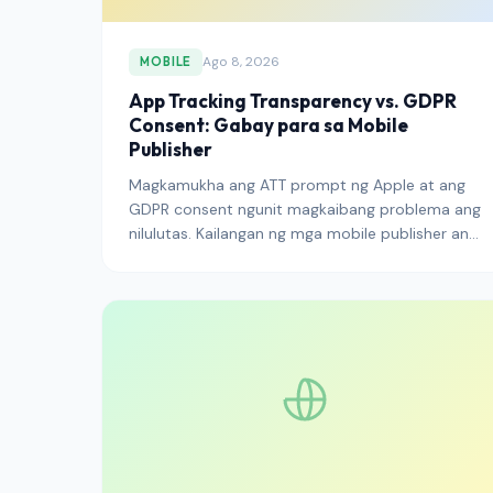
Ago 8, 2026
MOBILE
App Tracking Transparency vs. GDPR
Consent: Gabay para sa Mobile
Publisher
Magkamukha ang ATT prompt ng Apple at ang
GDPR consent ngunit magkaibang problema ang
nilulutas. Kailangan ng mga mobile publisher ang
dalawa — narito kung paano sila nagkakaiba at
kung paano sila hawakan nang magkasama.