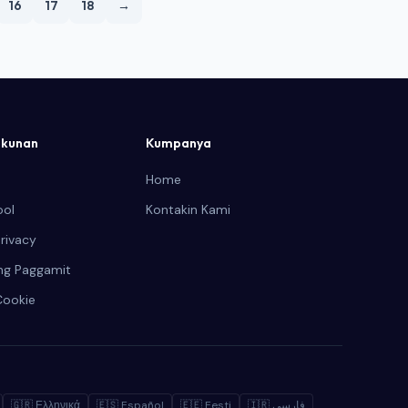
16
17
18
→
ginagawang isang mapagtatanggol na bahagi ng
layer ng pagsusuri ng digital na karanasan ang
isang deployment ng FullStory noong 2026.
kunan
Kumpanya
Home
ool
Kontakin Kami
rivacy
ng Paggamit
Cookie
🇬🇷 Ελληνικά
🇪🇸 Español
🇪🇪 Eesti
🇮🇷 فارسی