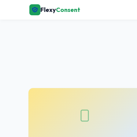
Flexy
Consent
← Bumalik sa Home