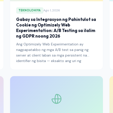
Ago 1, 2026
TEKNOLOHIYA
Gabay sa Integrasyon ng Pahintulot sa
Cookie ng Optimizely Web
Experimentation: A/B Testing sa ilalim
ng GDPR noong 2026
Ang Optimizely Web Experimentation ay
nagpapatakbo ng mga A/B test sa panig ng
server at client laban sa mga persistent na
identifier ng bisita — eksakto ang uri ng
pagpoproseso na pinakaaktibong sinusuri ng
EDPB. Ipinapaliwanag ng gabay na ito kung
paano ikonekta ang Optimizely sa isang
Consent Management Platform upang mabuhay
ang programa ng eksperimento sa pagsusuri ng
regulator habang pinapanatili ang statistical na
lakas na nagpapahalaga sa pagpapatakbo ng
platform.