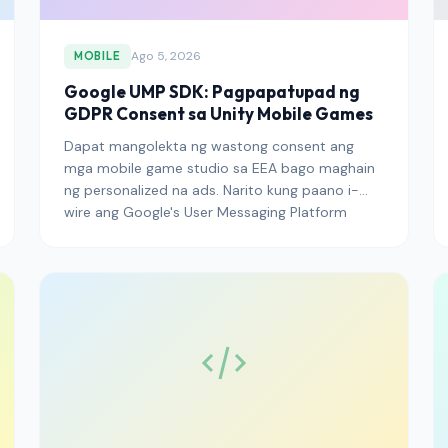
Ago 5, 2026
MOBILE
Google UMP SDK: Pagpapatupad ng
GDPR Consent sa Unity Mobile Games
Dapat mangolekta ng wastong consent ang
mga mobile game studio sa EEA bago maghain
ng personalized na ads. Narito kung paano i-
wire ang Google's User Messaging Platform
(UMP) SDK sa Unity nang tama.