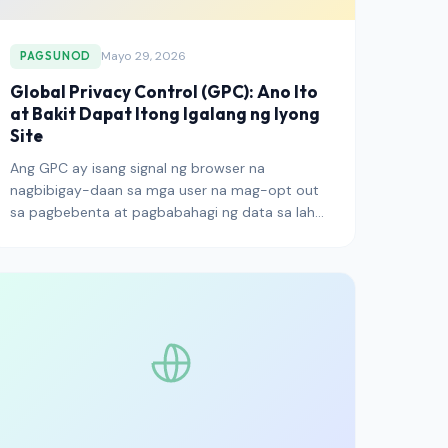
Mayo 29, 2026
PAGSUNOD
Global Privacy Control (GPC): Ano Ito
at Bakit Dapat Itong Igalang ng Iyong
Site
Ang GPC ay isang signal ng browser na
nagbibigay-daan sa mga user na mag-opt out
sa pagbebenta at pagbabahagi ng data sa lahat
ng site nang sabay-sabay. Narito kung paano
ito gumagana, bakit ito kinakailangan ng mga
regulator, at kung paano ito igalang nang tama.