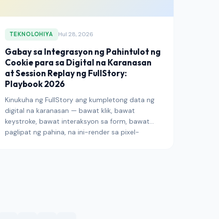
rehimen sa Batas 25 ng Quebec at ang
iminungkahing pederal na modernisasyon.
Hul 28, 2026
TEKNOLOHIYA
Gabay sa Integrasyon ng Pahintulot ng
Cookie para sa Digital na Karanasan
at Session Replay ng FullStory:
Playbook 2026
Kinukuha ng FullStory ang kumpletong data ng
digital na karanasan — bawat klik, bawat
keystroke, bawat interaksyon sa form, bawat
paglipat ng pahina, na ini-render sa pixel-
perfect na mga session replay. Ang kalaliman ng
pagkuha na ito ay ginagawang
napakamahalagang ang platform para sa mga
koponan ng produkto, suporta, at UX, at isa sa
pinaka-mataas na panganib na integrasyon sa
stack ng isang publisher sa ilalim ng gabay ng
EDPB sa session-replay. Nilalakad ng gabay na
ito ang mga pattern ng integrasyon na