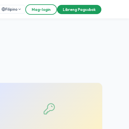
Filipino
Mag-login
Libreng Pagsubok