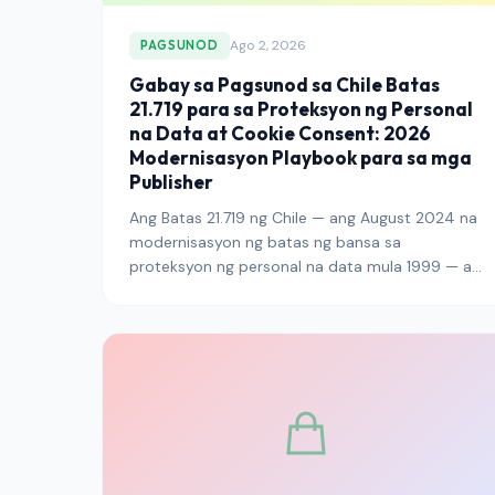
Ago 2, 2026
PAGSUNOD
Gabay sa Pagsunod sa Chile Batas
21.719 para sa Proteksyon ng Personal
na Data at Cookie Consent: 2026
Modernisasyon Playbook para sa mga
Publisher
Ang Batas 21.719 ng Chile — ang August 2024 na
modernisasyon ng batas ng bansa sa
proteksyon ng personal na data mula 1999 — ay
nakalampas na sa panahon ng biyaya at
pumasok sa buong operational na
pagpapatupad sa ilalim ng bagong Personal
Data Protection Agency. Ipinaliwanag ng gabay
na ito kung ano ang dapat gawin ng mga
publisher na umaabot sa mga mambabasa ng
Chile upang maiugnay ang cookie consent,
banner na arkitektura, audit na pag-log, at mga
pagsisiwalat ng cross-border na paglilipat sa