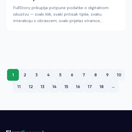
FullStory prikuplja potpune podatke o digitalnom
iskustvu — svaki klik, svaki pritisak tipke, svaku
interakciju s obrascem, svaki prijelaz stranice,
prikazano u pikselski savršenim snimkama sesija. Ova
dubina prikupljanja čini platformu neprocjenjivom za
timove za proizvode, podršku i UX, i jedna je od
integracija s najvećim rizikom u stogu nakladnika
prema smjernicama EDPB-a o ponavljanju sesija. Ovaj
vodič prolazi kroz obrasce integracije koji
implementaciju FullStory-a u 2026. pretvaraju u
obranjivi dio sloja analize digitalnog iskustva.
1
2
3
4
5
6
7
8
9
10
11
12
13
14
15
16
17
18
→