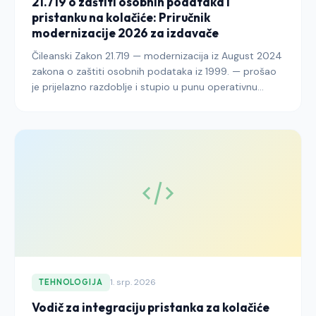
21.719 o zaštiti osobnih podataka i
pristanku na kolačiće: Priručnik
modernizacije 2026 za izdavače
Čileanski Zakon 21.719 — modernizacija iz August 2024
zakona o zaštiti osobnih podataka iz 1999. — prošao
je prijelazno razdoblje i stupio u punu operativnu
provedbu pod novom Agencijom za zaštitu osobnih
podataka. Ovaj vodič objašnjava što izdavači koji
dopiru do čileanskih čitatelja trebaju učiniti kako bi
uskladili pristanak na kolačiće, arhitekturu bannera,
vođenje revizijskog dnevnika i objavljivanja o
prekograničnim prijenosima s moderniziranim
sustavom do 2026.
1. srp. 2026
TEHNOLOGIJA
Vodič za integraciju pristanka za kolačiće