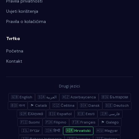
Pravila privatnosti
Uvjeti korištenja
Pravila o kolačićima
Tvrtka
Početna
Kontakt
Drugi jezici
🇬🇧 English
🇸🇦 العربية
🇦🇿 Azərbaycanca
🇧🇬 Български
🇧🇩 বাংলা
🏴 Català
🇨🇿 Čeština
🇩🇰 Dansk
🇩🇪 Deutsch
🇬🇷 Ελληνικά
🇪🇸 Español
🇪🇪 Eesti
🇮🇷 فارسی
🇫🇮 Suomi
🇵🇭 Filipino
🇫🇷 Français
🏴 Galego
🇮🇱 עברית
🇮🇳 हिन्दी
🇭🇷 Hrvatski
🇭🇺 Magyar