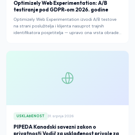
Optimizely Web Experimentation: A/B
testiranje pod GDPR-om 2026. godine
Optimizely Web Experimentation izvodi A/B testove
na strani poslužitelja i klijenta nasuprot trajnih
identifikatora posjetitelja — upravo ona vrsta obrade
nad kojom je EDPB bio najaktivniji u svom nadzoru.
Ovaj vodič objašnjava kako povezati Optimizely s
Platformom za upravljanje pristankom kako bi
program eksperimentiranja preživio regulatorni
pregled uz očuvanje statističke snage koja čini
platformu vrijednom pokretanja.
31. srpnja 2026
USKLAĐENOST
PIPEDA Kanadski savezni zakon o
privatnosti Vodič za usklađenost privole za