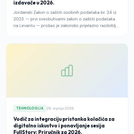
izdavače u 2026.
Jordanski Zakon o zaštiti osobnih podataka br. 24 iz
2023. — prvi sveobuhvatni zakon o zaštiti podataka
na Levantu — prošao je zakonsko prijelazno razdoblje i
ušao u punu operativnu primjenu pod nadzorom
Vijeća za zaštitu osobnih podataka. Ovaj vodič
objašnjava što izdavači koji dosežu jordanske čitatelje
moraju učiniti kako bi privola za kolačiće, arhitektura
bannera, revizijsko bilježenje i objavljivanja
prekograničnih prijenosa do 2026. bili usklađeni sa
Zakonom i pratećim propisima.
28. srpnja 2026.
TEHNOLOGIJA
Vodič za integraciju pristanka kolačića za
digitalno iskustvo i ponavljanje sesija
FullStory: Priručnik za 2026.