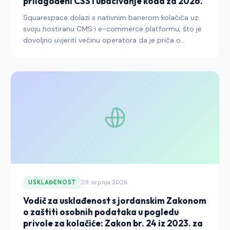
prilagođeni CSS i ubacivanje koda za 2026.
Squarespace dolazi s nativnim banerom kolačića uz
svoju hostiranu CMS i e-commerce platformu, što je
dovoljno uvjeriti većinu operatora da je priča o
pristanku platforme završena. Nije — zadane postavke,
widgeti trećih strana i točke ubacivanja koda sve
zahtijevaju namjerno upravljanje kako bi Squarespace
web mjesto zadovoljilo zahtjeve GDPR-a, ePrivacyja i
regionalnih propisa koji su se uskladili s njima.
29. srpnja 2026
USKLAĐENOST
Vodič za usklađenost s jordanskim Zakonom
o zaštiti osobnih podataka u pogledu
privole za kolačiće: Zakon br. 24 iz 2023. za