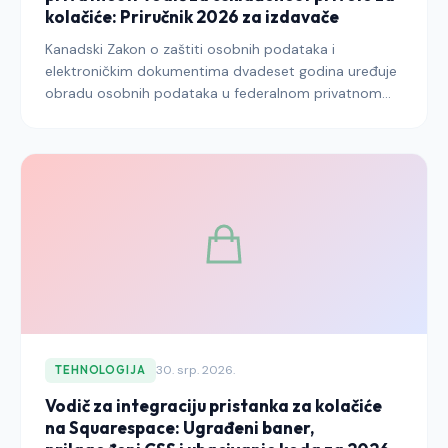
kolačiće: Priručnik 2026 za izdavače
Kanadski Zakon o zaštiti osobnih podataka i
elektroničkim dokumentima dvadeset godina uređuje
obradu osobnih podataka u federalnom privatnom
sektoru i ostaje obvezujući okvir za izdavače koji u
2026. godini dopiru do kanadskih čitatelja. Ovaj vodič
objašnjava što PIPEDA zahtijeva za privolu za kolačiće,
kako je Ured povjerenika za privatnost kroz vrijeme
tumačio te zahtjeve i kako sustav funkcionira u
odnosu na Zakon 25 Québeca i predloženu saveznu
modernizaciju.
30. srp. 2026.
TEHNOLOGIJA
Vodič za integraciju pristanka za kolačiće
na Squarespace: Ugrađeni baner,