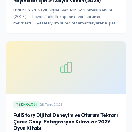
Yayıncılar İçin 24 Sayılı Kanun (2023)
Ürdün'ün 24 Sayılı Kişisel Verilerin Korunması Kanunu
(2023) — Levant'taki ilk kapsamlı veri koruma
mevzuatı — yasal uyum sürecini tamamlayarak Kişisel
Verilerin Korunması Konseyi denetiminde tam
operasyonel uygulamaya geçmiştir. Bu rehber, Ürdün
okuyucularına ulaşan yayıncıların çerez onayını, banner
mimarisini, denetim günlüklemesini ve sınır ötesi veri
aktarım açıklamalarını 2026 itibarıyla Kanun ve
destekleyici düzenlemelerle uyumlu hale getirmek için
yapmaları gerekenleri açıklamaktadır.
28 Tem. 2026
TEKNOLOJI
FullStory Dijital Deneyim ve Oturum Tekrarı
Çerez Onayı Entegrasyon Kılavuzu: 2026
Oyun Kitabı