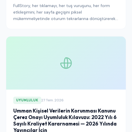
FullStory, her tıklamayı, her tuş vuruşunu, her form
etkileşimini, her sayfa geçişini piksel
mükemmeliyetinde oturum tekrarlarına dönüştürerek
eksiksiz dijital deneyim verileri yakalar. Bu yakalama
derinliği, platformu ürün, destek ve UX ekipleri için
paha biçilmez kılarken EDPB'nin oturum tekrarı
kılavuzuna göre yayıncının yığınındaki en yüksek riskli
entegrasyonlardan biri haline getirir. Bu kılavuz, 2026
yılında bir FullStory dağıtımını dijital deneyim analitiği
katmanının savunulabilir bir parçasına dönüştüren
entegrasyon kalıplarını ele alır.
27 Tem. 2026
UYUMLULUK
Umman Kişisel Verilerin Korunması Kanunu
Çerez Onayı Uyumluluk Kılavuzu: 2022 Yılı 6
Sayılı Kraliyet Kararnamesi — 2026 Yılında
Yayıncılar İçin