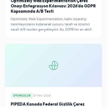
Optimizely Web Experimentation Çerez
Onayı Entegrasyon Kılavuzu: 2026'da GDPR
Kapsamında A/B Testi
Optimizely Web Experimentation, kalıcı ziyaretçi
tanımlayıcılarını kullanarak sunucu tarafı ve istemci
tarafı A/B testleri gerçekleştirir. Bu, EDPB'nin en aktif
şekilde incelediği işlem türüdür. Bu kılavuz, deney
programınızın düzenleyici denetime dayanabilmesi ve
platformu çalıştırmaya değer kılan istatistiksel
kapasiteyi koruyabilmesi için Optimizely'yi Onay
Yönetim Platformu'na nasıl bağlayacağınızı
açıklamaktadır.
31 Tem. 2026
UYUMLULUK
PIPEDA Kanada Federal Gizlilik Çerez