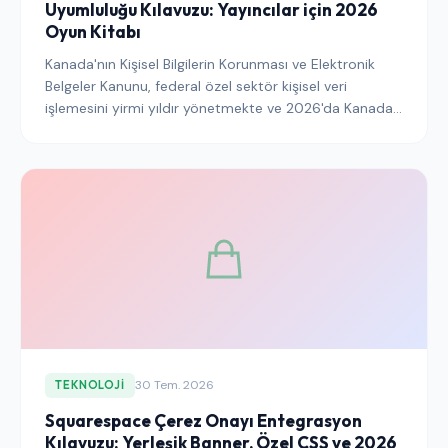
Uyumluluğu Kılavuzu: Yayıncılar için 2026
Oyun Kitabı
Kanada'nın Kişisel Bilgilerin Korunması ve Elektronik
Belgeler Kanunu, federal özel sektör kişisel veri
işlemesini yirmi yıldır yönetmekte ve 2026'da Kanadalı
okuyuculara ulaşan yayıncılar için bağlayıcı çerçeve
olmayı sürdürmektedir. Bu kılavuz, PIPEDA'nın çerez
onayı için ne gerektirdiğini, Gizlilik Komiseri Ofisi'nin bu
gereksinimleri zaman içinde nasıl yorumladığını ve
rejimin Quebec'in 25. Kanunu ve önerilen federal
modernizasyon ile nasıl etkileşime girdiğini
açıklamaktadır.
30 Tem. 2026
TEKNOLOJI
Squarespace Çerez Onayı Entegrasyon
Kılavuzu: Yerleşik Banner, Özel CSS ve 2026