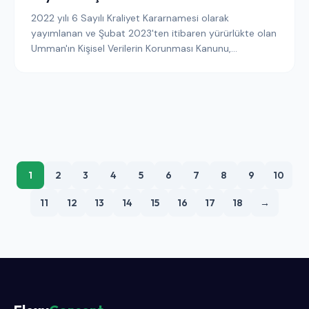
2022 yılı 6 Sayılı Kraliyet Kararnamesi olarak
yayımlanan ve Şubat 2023'ten itibaren yürürlükte olan
Umman'ın Kişisel Verilerin Korunması Kanunu,
Ulaştırma, İletişim ve Bilgi Teknolojileri Bakanlığı
bünyesinde aktif olarak uygulanan bir rejime
dönüşmüştür. Bu kılavuz, Ummanlı okuyuculara ulaşan
yayıncıların çerez onayını, banner mimarisini, denetim
kaydını ve sınır ötesi aktarım açıklamalarını 2026 yılına
kadar Kanun ve yürütme yönetmelikleriyle uyumlu hale
getirmek için neler yapmaları gerektiğini
açıklamaktadır.
1
2
3
4
5
6
7
8
9
10
11
12
13
14
15
16
17
18
→