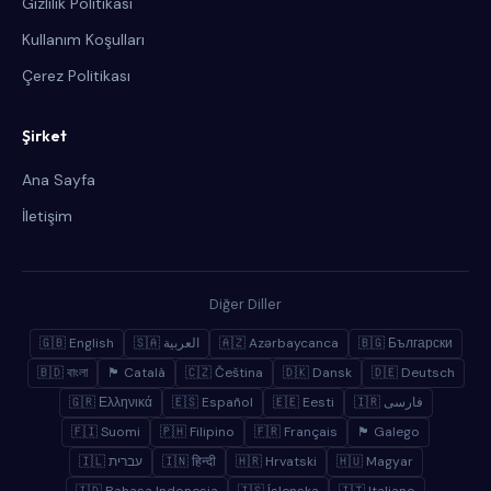
Gizlilik Politikası
Kullanım Koşulları
Çerez Politikası
Şirket
Ana Sayfa
İletişim
Diğer Diller
🇬🇧 English
🇸🇦 العربية
🇦🇿 Azərbaycanca
🇧🇬 Български
🇧🇩 বাংলা
🏴 Català
🇨🇿 Čeština
🇩🇰 Dansk
🇩🇪 Deutsch
🇬🇷 Ελληνικά
🇪🇸 Español
🇪🇪 Eesti
🇮🇷 فارسی
🇫🇮 Suomi
🇵🇭 Filipino
🇫🇷 Français
🏴 Galego
🇮🇱 עברית
🇮🇳 हिन्दी
🇭🇷 Hrvatski
🇭🇺 Magyar