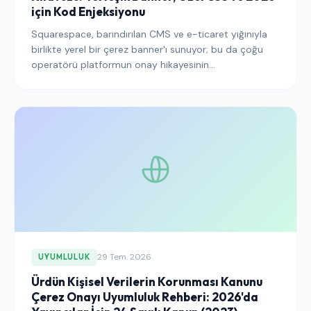
için Kod Enjeksiyonu
Squarespace, barındırılan CMS ve e-ticaret yığınıyla
birlikte yerel bir çerez banner'ı sunuyor; bu da çoğu
operatörü platformun onay hikayesinin
tamamlandığına ikna etmeye yetecek kadar. Değil —
varsayılan ayarlar, üçüncü taraf widget'lar ve Code
Injection noktalarının tümü, bir Squarespace sitesinin
GDPR, ePrivacy ve bunlarla uyumlu bölgesel rejimleri
karşılaması için kasıtlı bir işlem gerektiriyor.
29 Tem. 2026
UYUMLULUK
Ürdün Kişisel Verilerin Korunması Kanunu
Çerez Onayı Uyumluluk Rehberi: 2026'da