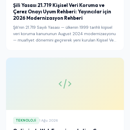
Şili Yasası 21.719 Kişisel Veri Koruma ve
Çerez Onayı Uyum Rehberi: Yayıncılar için
2026 Modernizasyon Rehberi
Şili'nin 21.719 Sayılı Yasası — ülkenin 1999 tarihli kişisel
veri koruma kanununun August 2024 modernizasyonu
— muafiyet dönemini geçirerek yeni kurulan Kişisel Veri
Koruma Ajansı (Personal Data Protection Agency)
çatısı altında tam operasyonel uygulama aşamasına
girdi. Bu rehber, Şili okuyucularına hizmet veren
yayıncıların çerez onayını, banner mimarisini, denetim
günlüğünü ve sınır ötesi veri aktarımı açıklamalarını
2026 yılına kadar modernize edilmiş rejimle uyumlu
hale getirmek için neler yapması gerektiğini
açıklamaktadır.
1 Ağu. 2026
TEKNOLOJI