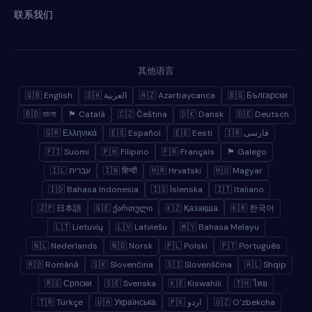
联系我们
其他语言
🇬🇧 English
🇸🇦 العربية
🇦🇿 Azərbaycanca
🇧🇬 Български
🇧🇩 বাংলা
🏴 Català
🇨🇿 Čeština
🇩🇰 Dansk
🇩🇪 Deutsch
🇬🇷 Ελληνικά
🇪🇸 Español
🇪🇪 Eesti
🇮🇷 فارسی
🇫🇮 Suomi
🇵🇭 Filipino
🇫🇷 Français
🏴 Galego
🇮🇱 עברית
🇮🇳 हिन्दी
🇭🇷 Hrvatski
🇭🇺 Magyar
🇮🇩 Bahasa Indonesia
🇮🇸 Íslenska
🇮🇹 Italiano
🇯🇵 日本語
🇬🇪 ქართული
🇰🇿 Қазақша
🇰🇷 한국어
🇱🇹 Lietuvių
🇱🇻 Latviešu
🇲🇾 Bahasa Melayu
🇳🇱 Nederlands
🇳🇴 Norsk
🇵🇱 Polski
🇵🇹 Português
🇷🇴 Română
🇸🇰 Slovenčina
🇸🇮 Slovenščina
🇦🇱 Shqip
🇷🇸 Српски
🇸🇪 Svenska
🇰🇪 Kiswahili
🇹🇭 ไทย
🇹🇷 Türkçe
🇺🇦 Українська
🇵🇰 اردو
🇺🇿 Oʻzbekcha