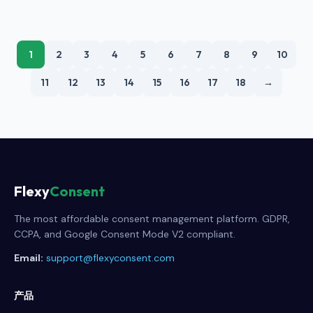
1
2
3
4
5
6
7
8
9
10
11
12
13
14
15
16
17
18
→
Flexy
Consent
The most affordable consent management platform. GDPR,
CCPA, and Google Consent Mode V2 compliant.
Email:
support@flexyconsent.com
产品