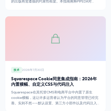
的出版商需遵循的约束性框架。本指南阐释PIPEDA对
cookie同意的要求、隐私专员办公室如何随时间演变对上
述要求做出解释，以及该制度与魁北克第25号法律及拟议
联邦现代化之间的关系。
2026年7月30日
技术
Squarespace Cookie同意集成指南：2026年
内置横幅、自定义CSS与代码注入
Squarespace在其托管CMS和电商平台中内置了原生
cookie横幅，这让许多运营者认为平台的同意管理已经完
善。实则不然——默认设置、第三方小部件以及代码注入
点都需要专门处理，才能使Squarespace网站满足